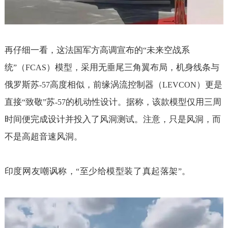
再仔细一看，这法国军方高调宣布的
未来空战系
“
统
（
）模型，采用无垂尾三角翼布局，机身线条与
”
FCAS
俄罗斯苏
高度相似，前缘涡流控制器（
）更是
-57
LEVCON
直接
致敬
苏
的机动性设计。据称，该款模型仅用三周
“
”
-57
时间便完成设计并投入了风洞测试。注意，只是风洞，而
不是高超音速风洞。
印度网友嘲讽称，
至少给模型装了真起落架
。
“
”