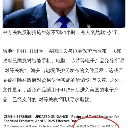
中方关税反制措施生效不到
24
小时，有人突然就
“
怂
”
了。
当地时间
月
日晚，美国海关与边境保护局宣布，联邦
4
11
政府已同意对智能手机、电脑、芯片等电子产品免除所谓
对等关税
。海关与边境保护局发布的文件显示，这些产
“
”
品被排除在政府对贸易伙伴实施的所谓
对等关税
之外。
“
”
文件显示，豁免产品适用于
月
日后进入美国的电子产
4
5
品，已经支付的
对等关税
可以寻求退款。
“
”