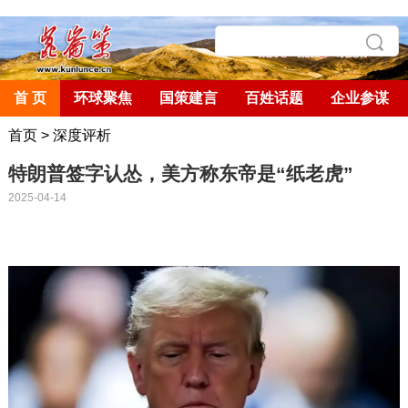
首 页
环球聚焦
国策建言
百姓话题
企业参谋
首页
>
深度评析
特朗普签字认怂，美方称东帝是“纸老虎”
2025-04-14