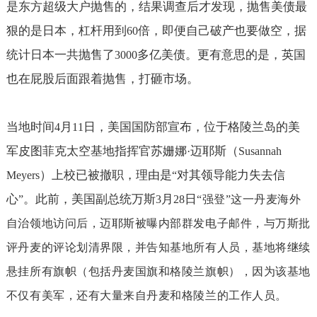
是东方超级大户抛售的，结果调查后才发现，抛售美债最
狠的是日本，杠杆用到
倍，即便自己破产也要做空，据
60
统计日本一共抛售了
多亿美债。更有意思的是，英国
3000
也在屁股后面跟着抛售，打砸市场。
当地时间
月
日，美国国防部宣布，位于格陵兰岛的美
4
11
军皮图菲克太空基地指挥官苏姗娜
迈耶斯（
·
Susannah
）上校已被撤职，理由是
对其领导能力失去信
Meyers
“
心
。此前，美国副总统万斯
月
日
”
3
28
“
强登
”
这一丹麦海外
自治领地访问后，迈耶斯被曝内部群发电子邮件，与万斯批
评丹麦的评论划清界限，并告知基地所有人员，基地将继续
悬挂所有旗帜（包括丹麦国旗和格陵兰旗帜），因为该基地
不仅有美军，还有大量来自丹麦和格陵兰的工作人员。