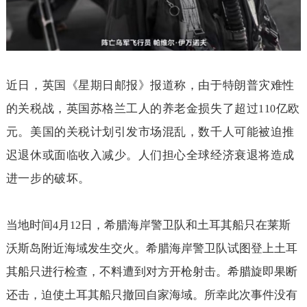
近日，英国《星期日邮报》报道称，由于特朗普灾难性
的关税战，英国苏格兰工人的养老金损失了超过
亿欧
110
元。美国的关税计划引发市场混乱，数千人可能被迫推
迟退休或面临收入减少。人们担心全球经济衰退将造成
进一步的破坏。
当地时间
月
日，希腊海岸警卫队和土耳其船只在莱斯
4
12
沃斯岛附近海域发生交火。希腊海岸警卫队试图登上土耳
其船只进行检查，不料遭到对方开枪射击。希腊旋即果断
还击，迫使土耳其船只撤回自家海域。所幸此次事件没有