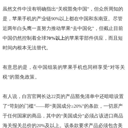
虽然文件中没有明确指出
关税豁免中国
，但众所周知的
“
”
是，苹果手机的产业链
以上都在中国和东南亚。尽管
90%
近两年白头鹰一直努力推动苹果
去中国化
，但截止目前
“
”
中国仍然控制着全球
的苹果零部件供应，而且短
70%
以上
时间内根本无法替代。
有意思的是，在中国组装的苹果手机也同样享受
对等关
“
税
的豁免政策。
”
有人说，白宫官网长达
页的产品豁免清单中还暗暗设置
22
了
苛刻的门槛
即
美国成分
的条款，一切原产
“
”——
“
≥20%”
于任何国家的商品，其中的
美国成分
必须占该进口商品
“
”
海关报关总价的
及以上。该条款要求产品必须包含美
20%