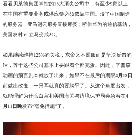
看看贝莱德集团掌控的
大顶尖公司中，有至少
家以上
15
9
在中国有重要业务或供应链必须依靠中国。
没了中国制造
的服务器，亚马逊云服务直接瘫痪；断供华为的通信基站，
美国农村
5G
立马变成
2G
。
如果继续维持
的关税，东帝又不屈服而是坚决反击的
125%
话，等于这些公司基本上要跟着全部完蛋。因此，辛普森
动画的预言剧本就放了出来，如果不在最后的期限
4
月
12
日
前做出改变，一只耳就真的要躺平了。从这个角度出发，
就能理解为什么白宫和美国海关与边境保护局会急着在
4
发布
豁免措施
了。
月
11
日晚
“
”