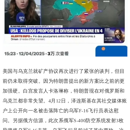
美国与乌克兰就矿产协议再次进行了紧张的谈判，但目
前仍未取得突破。因为特朗普提出的新方案比之前的更
加强硬。白宫发言人卡洛琳称，特朗普现在对俄罗斯和
乌克兰都非常失望。
月
日，泽连斯基在其社交媒体账
4
12
户上公开向一名被击落阵亡的乌军
飞行员表达慰
F-16
问。另据俄方信源，此次系俄军
防空系统发射
枚
S-400
3