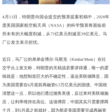
4
月
日，特朗普向国会提交的预算提案初稿中，
年
11
2026
度美国国家航空航天局（
）的科学预算将面临前
NASA
所未有的大幅度削减，从
亿美元削减至
亿美元。马
73
39
厂公发文表示担忧。
近日，马厂公的弟弟金博尔
马斯克（
）在社
·
Kimbal Musk
交平台上发文称，特朗普的关税战若要讲得通，唯一的逻
辑就是：他想制造巨大的不确定性，逼迫美联储降息，因
为美国需要在
月底前再融资
万亿美元的国债。中国很
6
6.5
清楚这一点，所以他们透过抛售美债，反过来对美联储施
压，让利率维持在高位。这场博弈，中国其实只需要撑两
个月，到
月底之前就好，因为那是美国需要完成再融资
5