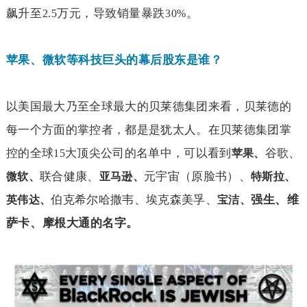
飙升至
万元，导致销量暴跌
。
2.5
30%
苹果、微软等科技巨头的幕后股东是谁？
以美国最大乃至全球最大的贝莱德集团来看，贝莱德的
每一个方面的掌控者，都是是犹太人。在贝莱德集团掌
控的全球
大顶尖公司的名单中，可以看到
谷歌、
15
苹果、
联合健康、
元宇宙（原脸书）、
微软、
亚马逊、
特斯拉、
伯克希尔哈撒韦、埃克森美孚、
强生、维
英伟达、
宝洁、
萨卡、摩根大通的名字。