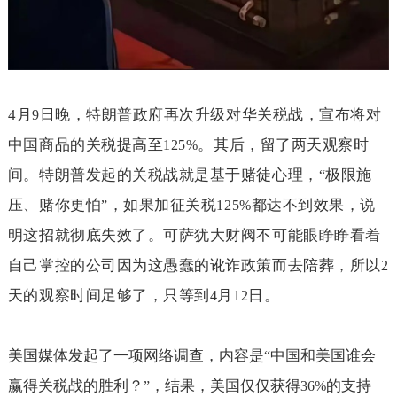
4
月
日晚，特朗普政府再次升级对华关税战，宣布将对
9
中国商品的关税提高至
。其后，留了两天观察时
125%
间。特朗普发起的关税战就是基于赌徒心理，
极限施
“
压、赌你更怕
，如果加征关税
都达不到效果，说
”
125%
明这招就彻底失效了。可萨犹大财阀不可能眼睁睁看着
自己掌控的公司因为这愚蠢的讹诈政策而去陪葬，所以
2
天的观察时间足够了，只等到
月
日。
4
12
美国媒体发起了一项网络调查，内容是
中国和美国谁会
“
赢得关税战的胜利？
，结果，美国仅仅获得
的支持
”
36%