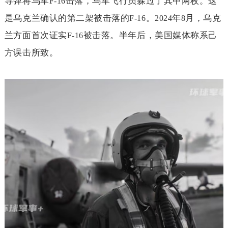
导弹将乌军
击落，乌军飞行员躲过了其中两枚。这
F-16
是乌克兰确认的第二架被击落的
。
年
月，乌克
F-16
2024
8
兰方面首次证实
被击落。半年后，美国媒体称系己
F-16
方误击所致。