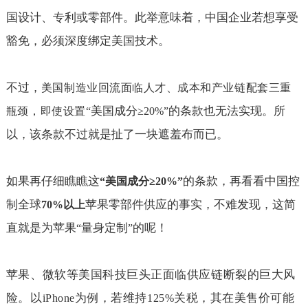
国设计、专利或零部件。此举意味着，中国企业若想享受
豁免，必须深度绑定美国技术。
不过，
美国制造业回流面临人才、成本和产业链配套三重
美国成分
的条款也无法实现。所
瓶颈，即使设置
“
≥20%”
以，该条款不过就是扯了一块遮羞布而已。
如果再仔细瞧瞧这
的条款，再看看中国控
“
美国成分
≥20%”
制全球
苹果零部件供应的事实，不难发现，这简
70%
以上
直就是为苹果
量身定制
的呢！
“
”
苹果、微软等美国科技巨头正面临供应链断裂的巨大风
险。以
为例，若维持
关税，其在美售价可能
iPhone
125%