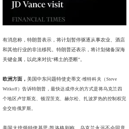
有消息称，特朗普表示，将计划暂停驱逐从事农业、酒店
和其他行业的非法移民。特朗普还表示，将计划储备深海
关键金属，以此来对抗
稀土的垄断
。
“
”
欧洲方面，
美国中东问题特使史蒂文
·
维特科夫（
Steve
Witkoff
）告诉特朗普，最快达成停火的方式是将乌克兰四
个地区卢甘斯克、顿涅茨克、赫尔松、扎波罗热的控制权完
全交给俄罗斯。
美国大统领特使基思
凯洛格则称，乌克兰永远不会同意
·