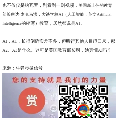
也不仅仅是纳瓦罗，刚看到一则视频，
美国新上任的教育
部长琳达
·
麦克马洪，大谈学校
AI
（人工智能，英文
Artificial
的缩写）教育，居然都说是
。
Intelligence
A1
AI
，
，长得倒确实差不多，但听得其他人目瞪口呆，那
A1
、
是什么。这可是美国教育部长啊，她真懂
吗？
A2
A3
AI
来源：牛弹琴微信号