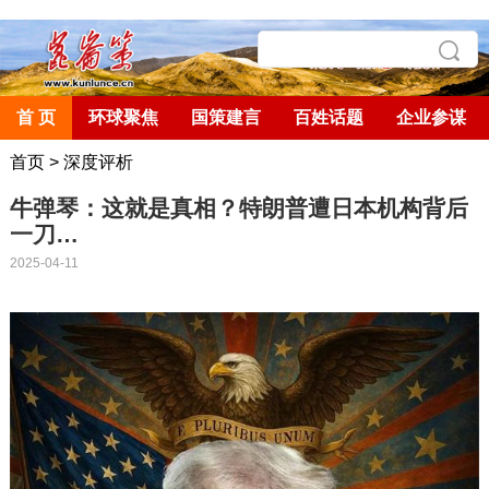
首 页
环球聚焦
国策建言
百姓话题
企业参谋
首页
>
深度评析
牛弹琴：这就是真相？特朗普遭日本机构背后
一刀…
2025-04-11