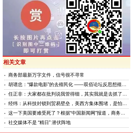
相关文章
商务部最新万字文件，信号很不寻常
胡谱忠：“爆款电影”的去殖民化 ——双佰论坛反思想殖民系列报告之五
任正非：大家都在批判说我管得细，其实我就是去抓了一些点激活原有政策这潭水
经纬：从科技封锁到贸易壁垒，美西方集体围堵，是怕被砸了金饭碗
这一下美国要难受死了？根据“中国新闻网”报道，商务部公布了5项对美反制措施，可谓是招招击准美国要害！
社交媒体不是 “精日” 潜伏阵地