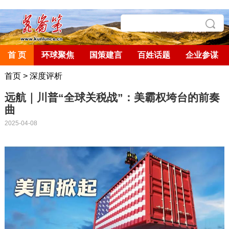
首 页
环球聚焦
国策建言
百姓话题
企业参谋
首页
>
深度评析
远航｜川普“全球关税战”：美霸权垮台的前奏
曲
2025-04-08