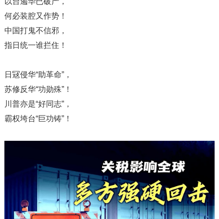
以台遏华已破产，
何必装腔又作势！
中国打鬼不信邪，
指日统一谁拦住！
日冦侵华“助革命”，
苏修反华“功勋殊”！
川普亦是“好同志”，
霸权垮台“巨功铸”！