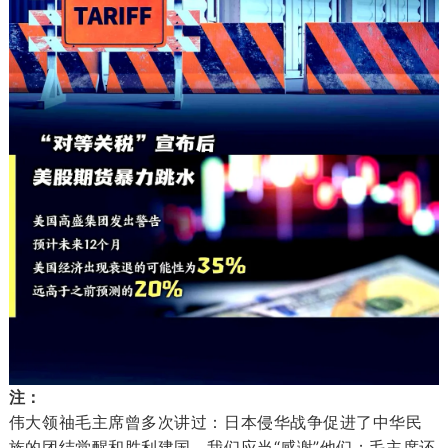
注：
伟大领䄂毛主席曾多次讲过：日本侵华战争促进了中华民
族的团结觉醒和胜利建国，我们应当“感谢”他们；毛主席还