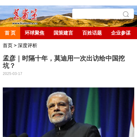
首 页
环球聚焦
国策建言
百姓话题
企业参谋
首页
>
深度评析
孟彦｜时隔十年，莫迪用一次出访给中国挖
坑？
2025-03-17