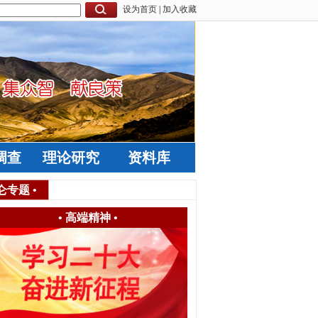
设为首页
|
加入收藏
调查
理论研究
资料库
仑专题
•
•
高端精神
•