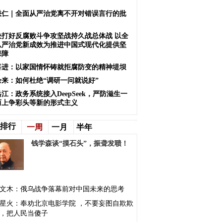
懋仁｜全面从严治党离不开对错误言行的批
决打好反腐败斗争攻坚战持久战总体战 以全
从严治党新成效为推进中国式现代化提供坚
保障
喜进：以家国情怀铸就拒腐防变的精神堤坝
余来：如何杜绝“调研一问就说好”
江：政务系统接入DeepSeek，严防滋生一
而上争彩头等新的形式主义
排行
一周
一月
半年
钱学森谈“摸石头”，振聋发聩！
文木：俄乌战争落幕前对中国未来的思考
星火：奉劝北京电影学院 ，不要妄图自欺欺
，把人民当傻子