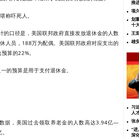
推
项
，堪称吓死人。
划
十
统计的口径是，美国‌联邦政府直接发放退休金的人数
王
为退休人员，188万为配偶。美国联邦政府对应支出的
雄
预算的22%‌。
之一的预算是用于支付退休金。
习
人
据，美国过去领取养老金的人数高达‌3.94亿—
张
“
亿。
深化