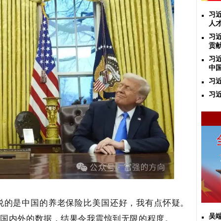
习
人
习
贡
习
中
习
习
说的是中国的养老保险比美国还好，我有点怀疑。
整理国内外的数据，结果令我震惊到无限的程度。
吴