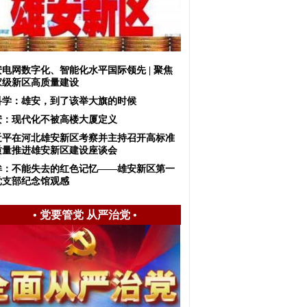
安电网数字化、智能化水平国际领先 | 聚焦
家级新区高质量建设
科学：雄安，到了该举大旗的时候
安：现代化不被高楼大厦定义
近平在河北雄安新区考察并主持召开高标准
质量推进雄安新区建设座谈会
眸：不能失去的红色记忆——雄安新区第一
党支部纪念馆观感
•
党要管党 从严治党
•