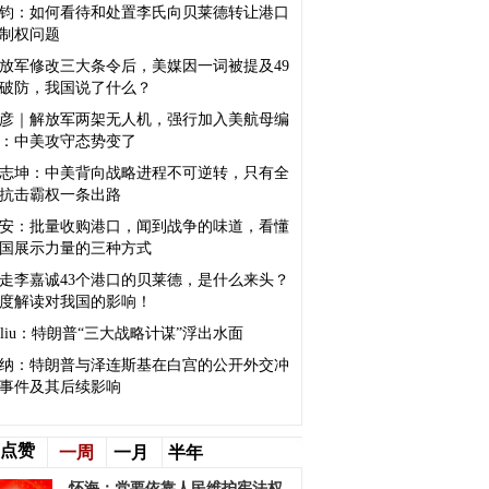
钧：如何看待和处置李氏向贝莱德转让港口
制权问题
放军修改三大条令后，美媒因一词被提及49
破防，我国说了什么？
彦｜解放军两架无人机，强行加入美航母编
：中美攻守态势变了
志坤：中美背向战略进程不可逆转，只有全
抗击霸权一条出路
安：批量收购港口，闻到战争的味道，看懂
国展示力量的三种方式
走李嘉诚43个港口的贝莱德，是什么来头？
度解读对我国的影响！
sliu：特朗普“三大战略计谋”浮出水面
纳：特朗普与泽连斯基在白宫的公开外交冲
事件及其后续影响
点赞
一周
一月
半年
怀海：党要依靠人民维护宪法权