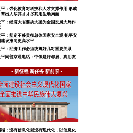
近平：强化教育对科技和人才支撑作用 形成
才辈出人尽其才才尽其用生动局面
近平：​经济大省要挑大梁为全国发展大局作
献
近平：坚定不移贯彻总体国家安全观 把平安
国建设推向更高水平
近平：经济工作必须统筹好几对重要关系
近平同普京通电话：中俄是好邻居、真朋友
•
新征程 新任务 新前景
•
端端：没有信息化就没有现代化，以信息化