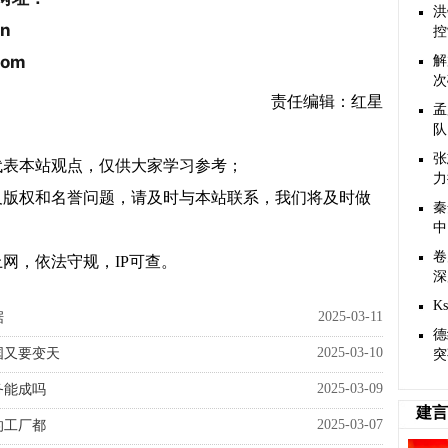
洪
n
控
com
解
次
责任编辑：红星
孟
队
张
代表本站观点，仅供大家学习参考；
力
及版权和名誉问题，请及时与本站联系，我们将及时做
秦
中
卷
网，依法守规，IP可查。
深
K
2025-03-11
据
德
2025-03-10
国又要变天
突
2025-03-09
务能成吗
建言
2025-03-07
的工厂都