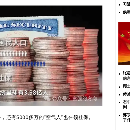
习
侯
张
信
顾
侍
石
判
郭
还有5000多万的“空气人”也在领社保。
了