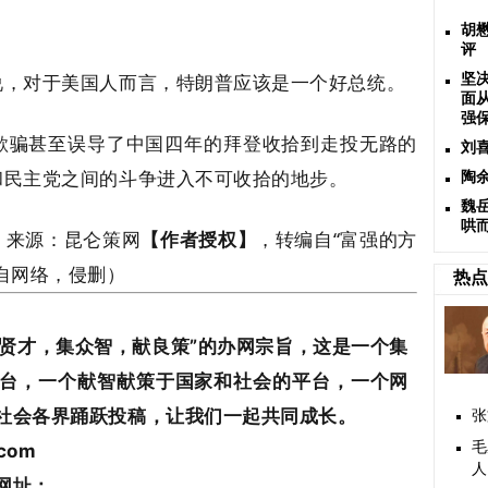
？
胡
评
说，对于美国人而言，特朗普应该是一个好总统。
坚
面
强
欺骗甚至误导了中国四年的拜登收拾到走投无路的
刘
和民主党之间的斗争进入不可收拾的地步。
陶
魏岳
哄
；来源：昆仑策网
【作者授权】
，转编自“富强的方
来自网络，侵删）
热点
贤才，集众智，献良策”的办网宗旨，这是一个集
台，一个献智献策于国家和社会的平台，一个网
社会各界踊跃投稿，让我们一起共同成长。
张
毛
com
人
网址：