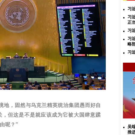
习
习
正
习
​
略
习
的境地，固然与乌克兰精英统治集团愚而好自
关，但这是不是就应该成为它被大国肆意蹂
由呢？”
吴
推