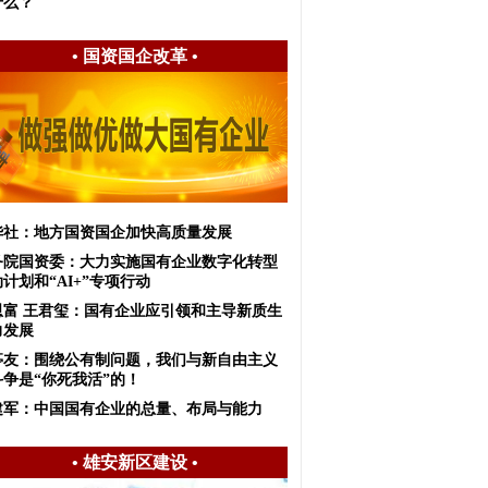
什么？
•
国资国企改革
•
华社：地方国资国企加快高质量发展
务院国资委：大力实施国有企业数字化转型
计划和“AI+”专项行动
恩富 王君玺：国有企业应引领和主导新质生
力发展
亭友：围绕公有制问题，我们与新自由主义
斗争是“你死我活”的！
建军：中国国有企业的总量、布局与能力
•
雄安新区建设
•