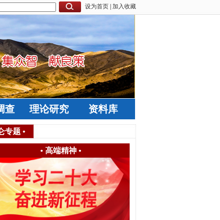
设为首页
|
加入收藏
调查
理论研究
资料库
仑专题
•
•
高端精神
•