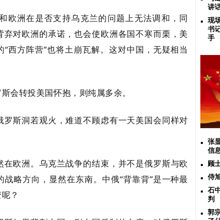
讲
和欧洲在是否支持乌克兰的问题上无法调和，同
现
书
背弃对欧洲的承诺，也会使欧洲各国不寒而栗，美
手
的“西方阵营”也将土崩瓦解。这对中国，无疑相当
罗斯会转投美国怀抱，则纯属多余。
俄罗斯洞若观火，难道不顾虑有一天美国会同样对
张
信
然在欧洲。乌克兰战争的结束，并不是俄罗斯与欧
顾
的战略方向，显然在东南。中俄“背靠背”是一种最
侍
石
变呢？
判
郭