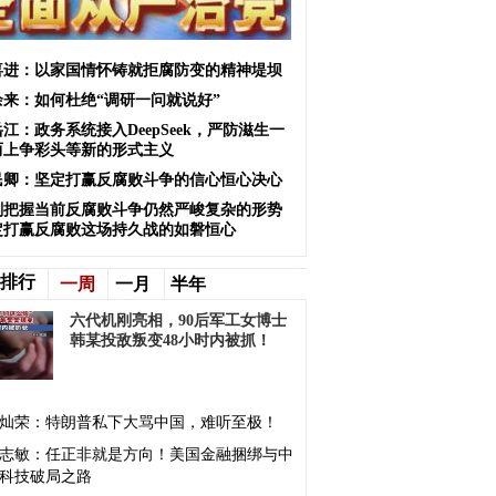
喜进：以家国情怀铸就拒腐防变的精神堤坝
余来：如何杜绝“调研一问就说好”
江：政务系统接入DeepSeek，严防滋生一
而上争彩头等新的形式主义
民卿：坚定打赢反腐败斗争的信心恒心决心
刻把握当前反腐败斗争仍然严峻复杂的形势
定打赢反腐败这场持久战的如磐恒心
排行
一周
一月
半年
六代机刚亮相，90后军工女博士
韩某投敌叛变48小时内被抓！
灿荣：特朗普私下大骂中国，难听至极！
志敏：任正非就是方向！美国金融捆绑与中
科技破局之路