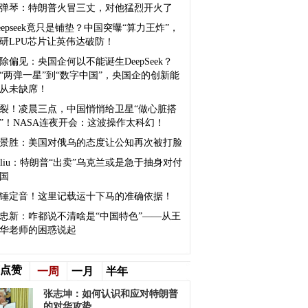
弹琴：特朗普火冒三丈，对他猛烈开火了
eepseek竟只是铺垫？中国突曝“算力王炸”，
研LPU芯片让英伟达破防！
除偏见：央国企何以不能诞生DeepSeek？
“两弹一星”到“数字中国”，央国企的创新能
从未缺席！
裂！凌晨三点，中国悄悄给卫星“做心脏搭
”！NASA连夜开会：这波操作太科幻！
景胜：美国对俄乌的态度让公知再次被打脸
sliu：特朗普“出卖”乌克兰或是急于抽身对付
国
锤定音！这里记载运十下马的准确依据！
忠新：咋都说不清啥是“中国特色”——从王
华老师的困惑说起
点赞
一周
一月
半年
张志坤：如何认识和应对特朗普
的对华攻势