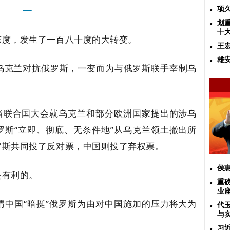
一
项
划
十
态度，发生了一百八十度的大转变。
王
雄
乌克兰对抗俄罗斯，一变而为与俄罗斯联手宰制乌
，当联合国大会就乌克兰和部分欧洲国家提出的涉乌
罗斯“立即、彻底、无条件地”从乌克兰领土撤出所
罗斯共同投了反对票，中国则投了弃权票。
侯
是有利的。
重
业
谓中国“暗挺”俄罗斯为由对中国施加的压力将大为
代
与
习