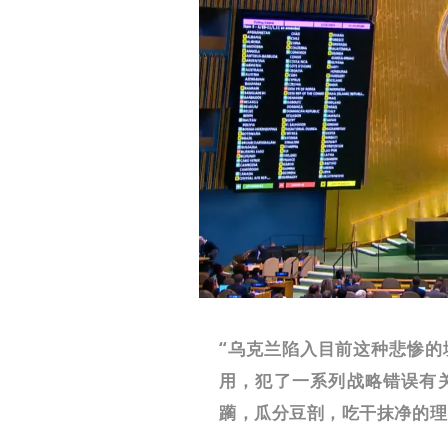
“乌克兰陷入目前这种悲惨
用，犯了一系列战略错误有
躏，瓜分豆剖，吃干抹净的理