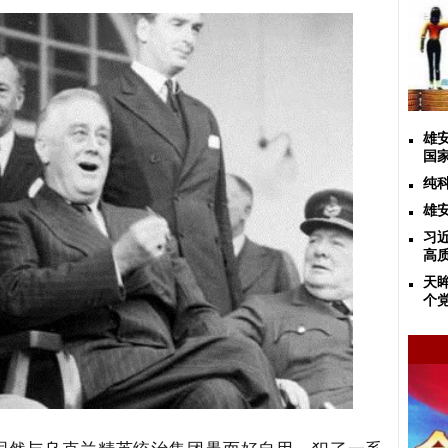
雄
国
纯
雄
习
高
天
个