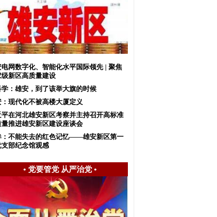
安电网数字化、智能化水平国际领先 | 聚焦
家级新区高质量建设
科学：雄安，到了该举大旗的时候
安：现代化不被高楼大厦定义
近平在河北雄安新区考察并主持召开高标准
质量推进雄安新区建设座谈会
眸：不能失去的红色记忆——雄安新区第一
党支部纪念馆观感
•
党要管党 从严治党
•