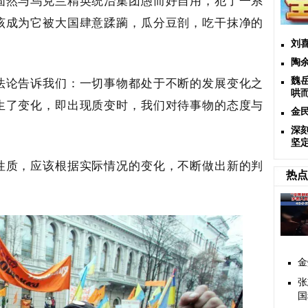
固然与乌克兰精英统治集团愚而好自用，犯了一系
该成为它被大国肆意蹂躏，瓜分豆剖，吃干抹净的
刘
陶
法论告诉我们：一切事物都处于不断的发展变化之
魏岳
哄
生了变化，即出现质变时，我们对待事物的态度与
金
深
坚
性质，应该根据实际情况的变化，不断做出新的判
热点
金
张
国