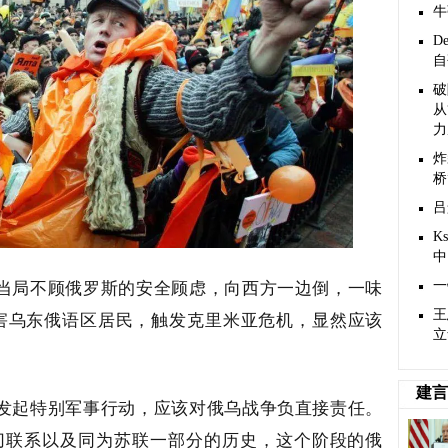
牛
D
自
破
从
力
炸
桥
吕
K
中
兰当局不顾俄罗斯的安全顾虑，向西方一边倒，一味
一
王
害乌东俄语区居民，触发克里米亚危机，显然应该
立
建言
，发起特别军事行动，应该对俄乌战争负直接责任。
密切联系以及同为苏联一部分的历史，这个阶段的俄