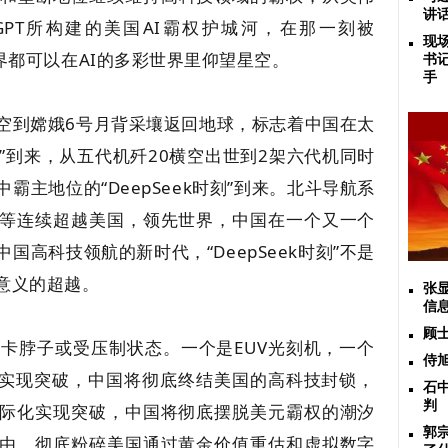
讲
atGPT所构建的美国AI霸权护城河，在那一刻被
现
世界都可以在AI的多彩世界里仰望星空。
书
手
空到嫦娥6号月背采壤返回地球，标志着中国在太
时刻”到来，从五代机歼20横空出世到2架六代机同时
主地位的“DeepSeek时刻”到来。北斗导航系
等连续超越美国，领先世界，中国在一个又一个
高科技领航的新时代，“DeepSeek时刻”不是
意义的超越。
张
信
顾
卡脖子或受压制状态。一个是EUV光刻机，一个
侍
机实现突破，中国将彻底终结美国的高科技封锁，
石
判
际化实现突破，中国将彻底摆脱美元霸权的潮汐
郭
由，彻底粉碎美国通过黄金价值重估和虚拟数字