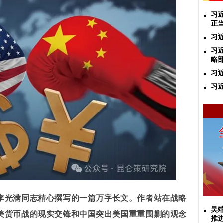
习
正
习
​
略
习
习
李光满同志精心撰写的一篇万字长文。作者站在战略
吴
美货币战的现实交锋和中国突出美国重重围剿的观念
推