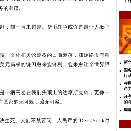
了
务的图谋。
赶，却一直未超越。货币战争或许是最让人揪心
技、文化和舆论霸权的日渐衰落，却始终没有看
新
美元霸权的镰刀愈来愈锋利，愈来愈让全世界胆
国
行动
程
产
是一柄高悬在我们头顶上的达摩斯克剑，更像一
汪
有国家躲无可躲，藏无可藏。
的
周
生死。人们不禁要问，人民币的“DeepSeek时