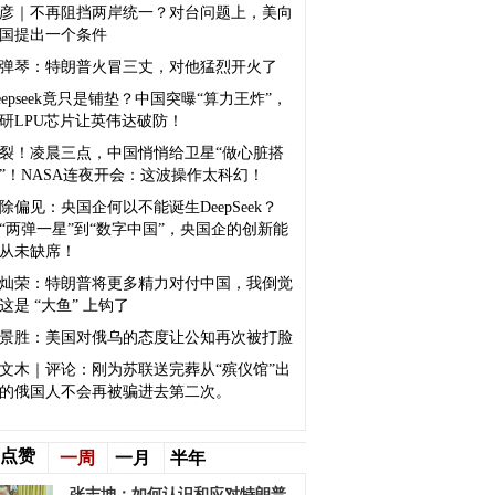
彦｜不再阻挡两岸统一？对台问题上，美向
国提出一个条件
弹琴：特朗普火冒三丈，对他猛烈开火了
eepseek竟只是铺垫？中国突曝“算力王炸”，
研LPU芯片让英伟达破防！
裂！凌晨三点，中国悄悄给卫星“做心脏搭
”！NASA连夜开会：这波操作太科幻！
除偏见：央国企何以不能诞生DeepSeek？
“两弹一星”到“数字中国”，央国企的创新能
从未缺席！
灿荣：特朗普将更多精力对付中国，我倒觉
这是 “大鱼” 上钩了
景胜：美国对俄乌的态度让公知再次被打脸
文木｜评论：刚为苏联送完葬从“殡仪馆”出
的俄国人不会再被骗进去第二次。
点赞
一周
一月
半年
张志坤：如何认识和应对特朗普