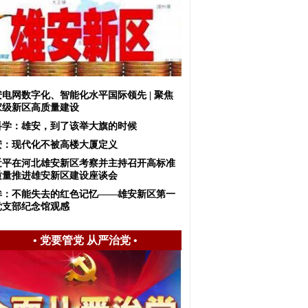
安电网数字化、智能化水平国际领先 | 聚焦
家级新区高质量建设
科学：雄安，到了该举大旗的时候
安：现代化不被高楼大厦定义
近平在河北雄安新区考察并主持召开高标准
质量推进雄安新区建设座谈会
眸：不能失去的红色记忆——雄安新区第一
党支部纪念馆观感
•
党要管党 从严治党
•