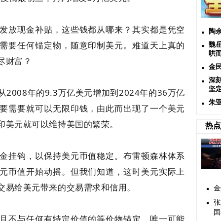
发放现金补贴，这些钱都从哪来？其实都是凭空
陶
需要任何锚定物，随意印制美元。难道天上真的
魏岳
哄
尽财富？
金
深
坚
008年的9.3万亿美元增加到2024年的36万亿
朱
要需要就可以无限印钱，由此而出现了一个美元
印美元就可以维持美国的繁荣。
热点
金挂钩，以保持美元币值稳定。布雷顿森林体系
元币值开始动摇。但我们知道，这时美元实际上
交易给美元带来的交易需求和信用。
金
张
国
且不与任何有特定价值的等价物锚定，唯一可能