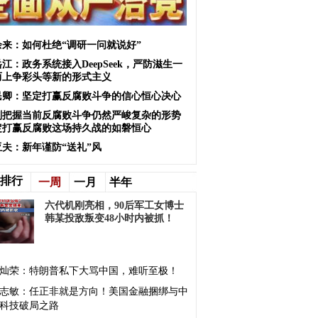
余来：如何杜绝“调研一问就说好”
江：政务系统接入DeepSeek，严防滋生一
而上争彩头等新的形式主义
民卿：坚定打赢反腐败斗争的信心恒心决心
刻把握当前反腐败斗争仍然严峻复杂的形势
定打赢反腐败这场持久战的如磐恒心
亚夫：新年谨防“送礼”风
排行
一周
一月
半年
六代机刚亮相，90后军工女博士
韩某投敌叛变48小时内被抓！
灿荣：特朗普私下大骂中国，难听至极！
志敏：任正非就是方向！美国金融捆绑与中
科技破局之路