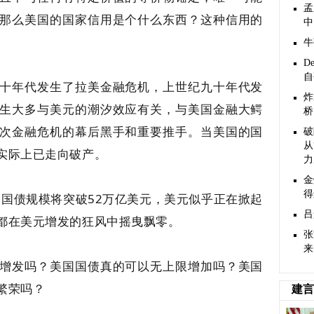
孟
那么美国的国家信用是个什么东西？这种信用的
中
牛
D
自
十年代发生了拉美金融危机，上世纪九十年代发
炸
生大多与美元的潮汐效应有关，与美国金融大鳄
桥
次金融危机的幕后黑手和重要推手。当美国的国
破
从
实际上已走向破产。
力
金
得
国国债规模将突破52万亿美元，美元似乎正在掀起
吕
都在美元增发的狂风中摇曳飘零。
张
来
增发吗？美国国债真的可以无上限增加吗？美国
繁荣吗？
建言