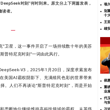
eepSeek时刻”何时到来。原文分上下两篇发表，
项
飨读者。
划
十
王
雄
一
尼克”卫星，这一事件开启了一场持续数十年的美苏
“斯普特尼克时刻”一词由此风行。
eepSeek-V3，2025年1月20日，深度求索发布
ek给笼罩在美国AI霸权阴影下、充满殖民色彩的世界带来
侯
选择。人们不再谈论“斯普特尼克时刻”，而是开始
重
业
代
与
先和垄断地位继续维持高科技领域的霸权，从英伟
习