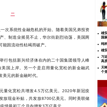
二
这是一次系统性金融危机的开始。随着美国兄弟投资
雄
产、制造业摇晃不止，华尔街剧烈动荡，美国两
国
可能因流动性枯竭而破产。
纯
雄
习
举行包括新兴经济体在内的二十国集团领导人峰
高
救美国上岸。另一个是启用量化宽松的新金融武
天
个
发美元的新金融时代。
美元量化宽松共增发4.5万亿美元。2020年新冠疫
发放现金补贴，共发放8700亿美元。同时美联储
年疫情最初三个月内增发3万亿美元。