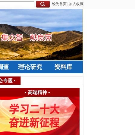
设为首页
|
加入收藏
调查
理论研究
资料库
仑专题
•
•
高端精神
•