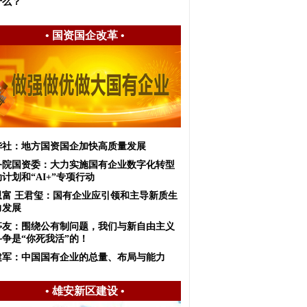
什么？
•
国资国企改革
•
华社：地方国资国企加快高质量发展
务院国资委：大力实施国有企业数字化转型
计划和“AI+”专项行动
恩富 王君玺：国有企业应引领和主导新质生
力发展
亭友：围绕公有制问题，我们与新自由主义
斗争是“你死我活”的！
建军：中国国有企业的总量、布局与能力
•
雄安新区建设
•