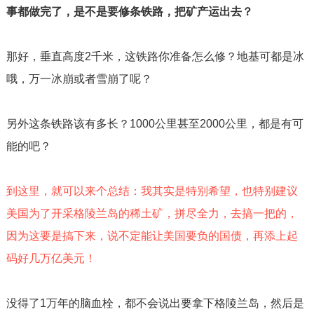
事都做完了，是不是要修条铁路，把矿产运出去？
那好，垂直高度
2
千米，这铁路你准备怎么修？地基可都是冰
哦，万一冰崩或者雪崩了呢？
另外这条铁路该有多长？
1000
公里甚至
2000
公里，都是有可
能的吧？
到这里，就可以来个总结：我其实是特别希望，也特别建议
美国为了开采格陵兰岛的稀土矿，拼尽全力，去搞一把的，
因为这要是搞下来，说不定能让美国要负的国债，再添上起
码好几万亿美元！
没得了
1
万年的脑血栓，都不会说出要拿下格陵兰岛，然后是