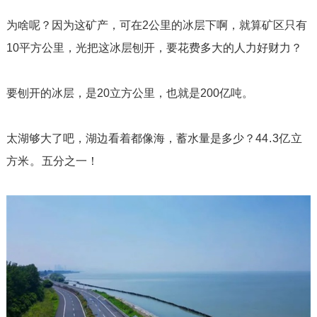
为啥呢？因为这矿产，可在
2
公里的冰层下啊，就算矿区只有
10
平方公里，光把这冰层刨开，要花费多大的人力好财力？
要刨开的冰层，是
20
立方公里，也就是
200
亿吨。
太湖够大了吧，湖边看着都像海，蓄水量是多少？
44.3
亿立
方米。
五分之一！