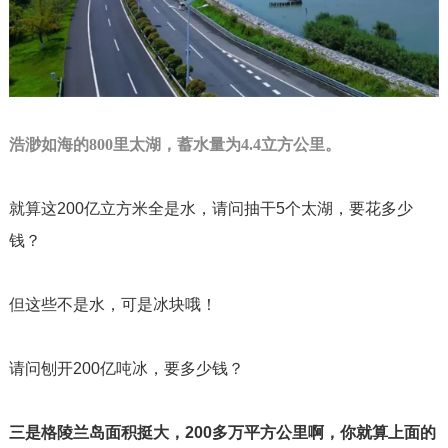
浩渺如海的
800
里太湖，蓄水量为
4.4
立方公里。
就算这
200
亿立方米全是水，请问抽干
5
个太湖，要花多少
钱？
但这些不是水，可是冰块哦！
请问刨开
200
亿吨冰，要多少钱？
三是格陵兰岛面积挺大，
200
多万平方公里啊，你就算上面的