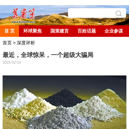
首 页
环球聚焦
国策建言
百姓话题
企业参谋
首页
>
深度评析
最近，全球惊呆，一个超级大骗局
2025-02-24