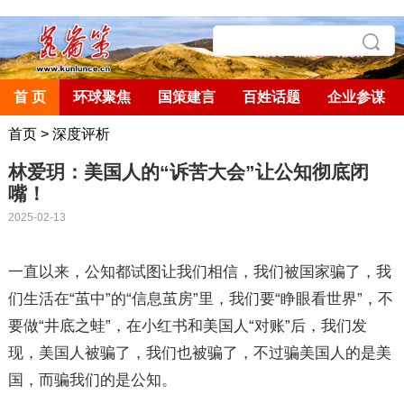
首 页
环球聚焦
国策建言
百姓话题
企业参谋
首页
>
深度评析
林爱玥：美国人的“诉苦大会”让公知彻底闭
嘴！
2025-02-13
一直以来，公知都试图让我们相信，我们被国家骗了，我
们生活在
“
茧中
”
的
“
信息茧房
”
里，我们要
“
睁眼看世界
”
，不
要做
“
井底之蛙
”
，在小红书和美国人
“
对账
”
后，我们发
现，美国人被骗了，我们也被骗了，不过骗美国人的是美
国，而骗我们的是公知。