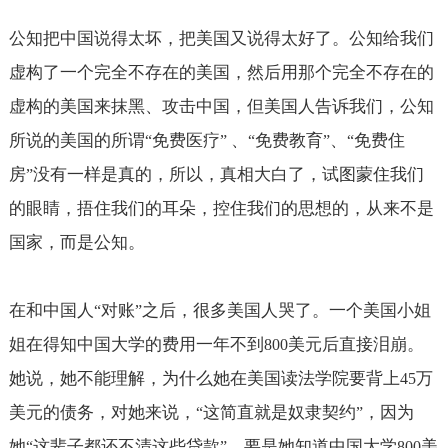
公知把中国说得太坏，把美国又说得太好了。公知给我们
虚构了一个完全不存在的美国，然后用那个完全不存在的
虚构的美国来抹黑、攻击中国，但美国人告诉我们，公知
所说的美国的所谓
免费医疗
、
免费教育
、
免费住
“
”
“
”
“
房
没有一样是真的，所以，真相大白了，试图蒙住我们
”
的眼睛，捂住我们的耳朵，控住我们的思想的，从来不是
国家，而是公知。
在和中国人
对账
之后，很多美国人哭了。一个美国小姐
“
”
姐在得知中国大学的费用一年不到
美元后直接泪崩。
800
她说，她不能理解，为什么她在美国读法学院要背上
万
45
美元的债务，对她来说，
这简直就是奴隶契约
，因为
“
”
她
这辈子都还不清这些贷款
。要是她知道中国大学
美
“
”
800