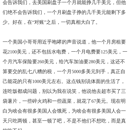
会告诉我们，去美国刷盘子一个月就能挣几千美元，但他
们绝不会告诉我们，一个月刷盘子挣的几千美元能剩下多
少。好在，在
对账
之后，一切真相大白了。
“
”
一个美国小哥哥用近乎咆哮的声音说道，他一个月房租要
花
美元，还不包括水电费，一个月电费要
美元，一
2100
125
个月汽车保险要
美元，给汽车加油要
美元，这还不
260
280
算要交的乱七八糟的税，一个月
多美元到手，真正自
5000
己能花的只有
美元左右。这点钱别说体面的生活了，
1000
连吃饭都成问题，别以为我在说笑，他说他去超市买了三
袋薯片，一些碎火鸡和一些蔬菜，就花了
美元。现在明
67
白为啥会有很多美国人会饿死，为啥会有很多美国人会一
天只吃两顿，甚至一顿了吧，不是不他们不想吃，而是真