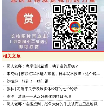
相关文章
蜀人老邱：离岸信托征税，动了谁的蛋糕？
李克勤 | 苏联红军不进入东北，日本就不投降：这个说法来自哪里？是否说得通？
刘振起｜想到了一些问题
张林 | 习近平关于发展实体经济的七个论断
高洋｜清算——从汉奸驯化到精日涌现
蜀人老邱：谁能想到，战争大佬的牛皮被商业卫星给戳破了？