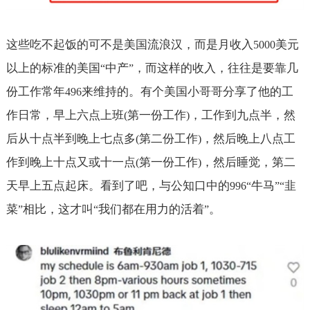
这些吃不起饭的可不是美国流浪汉，而是月收入
美元
5000
以上的标准的美国
中产
，而这样的收入，往往是要靠几
“
”
份工作常年
来维持的。有个美国小哥哥分享了他的工
496
作日常，早上六点上班
第一份工作
，工作到九点半，然
(
)
后从十点半到晚上七点多
第二份工作
，然后晚上八点工
(
)
作到晚上十点又或十一点
第一份工作
，然后睡觉，第二
(
)
天早上五点起床。看到了吧，与公知口中的
牛马
韭
996“
”“
菜
相比，这才叫
我们都在用力的活着
。
”
“
”