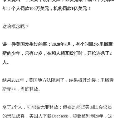
年；个人罚款
万美元，机构罚款
亿美元！
100
1
这啥概念呢？
讲一件美国发生过的事：
年
月，有个叫凯尔
里滕豪
2020
8
·
斯的少年，只有
岁，在和人相互殴打时，开枪连杀了
17
2
人。
结果
年，美国地方法院判了，结果极其炸裂：里滕豪
2021
斯无罪，当庭释放。
杀了
个人，可能被无罪释放；但要是那些美国国会议员
2
的想法成真，美国人下载
，却要被判刑
年，这
Deepseek
20