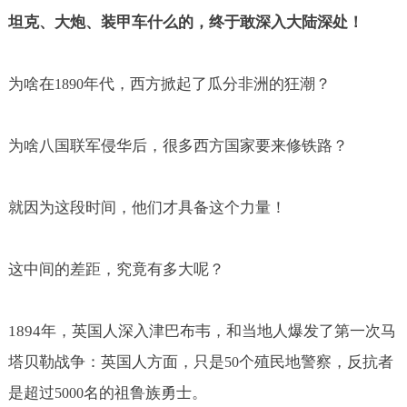
坦克、大炮、装甲车什么的，终于敢深入大陆深处！
为啥在
年代，西方掀起了瓜分非洲的狂潮？
1890
为啥八国联军侵华后，很多西方国家要来修铁路？
就因为这段时间，他们才具备这个力量！
这中间的差距，究竟有多大呢？
1894
年，英国人深入津巴布韦，和当地人爆发了第一次马
塔贝勒战争：英国人方面，只是
个殖民地警察，反抗者
50
是超过
名的祖鲁族勇士。
5000