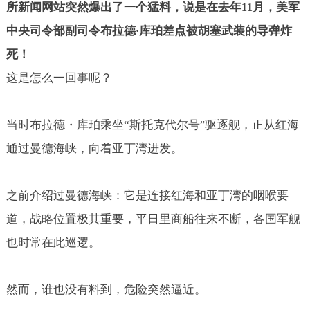
所新闻网站突然爆出了一个猛料，说是在去年
月，美军
11
中央司令部副司令布拉德
库珀差点被胡塞武装的导弹炸
·
死！
这是怎么一回事呢？
当时布拉德
・
库珀乘坐
“
斯托克代尔号
驱逐舰，正从红海
”
通过曼德海峡，向着亚丁湾进发。
之前介绍过曼德海峡：它是连接红海和亚丁湾的咽喉要
道，战略位置极其重要，平日里商船往来不断，各国军舰
也时常在此巡逻。
然而，谁也没有料到，危险突然逼近。