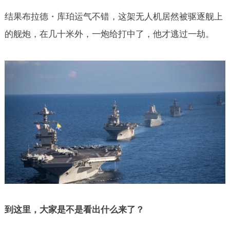
结果布拉德
・
库珀运气不错，这架无人机居然被驱逐舰上
的舰炮，在几十米外，一炮给打中了，他才逃过一劫
。
到这里，大家是不是看出什么来了？