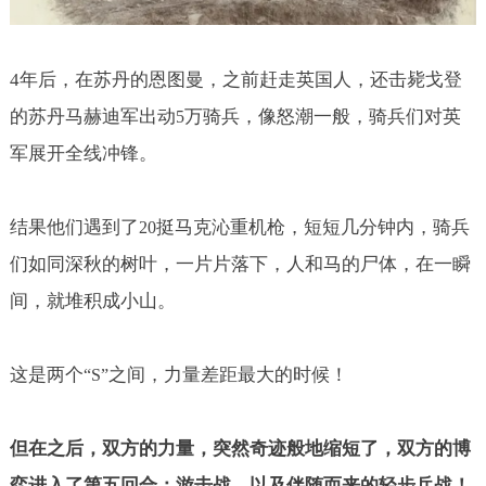
4
年后，在苏丹的恩图曼，之前赶走英国人，还击毙戈登
的苏丹马赫迪军出动
万骑兵，像怒潮一般，骑兵们对英
5
军展开全线冲锋。
结果他们遇到了
挺马克沁重机枪，短短几分钟内，骑兵
20
们如同深秋的树叶，一片片落下，人和马的尸体，在一瞬
间，就堆积成小山。
这是两个
之间，力量差距最大的时候！
“S”
但在之后，双方的力量，突然奇迹般地缩短了，双方的博
弈进入了第五回合：游击战，以及伴随而来的轻步兵战！