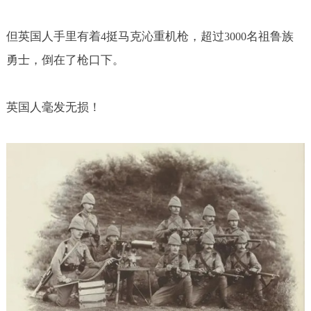
但英国人手里有着
挺马克沁重机枪，超过
名祖鲁族
4
3000
勇士，倒在了枪口下。
英国人毫发无损！