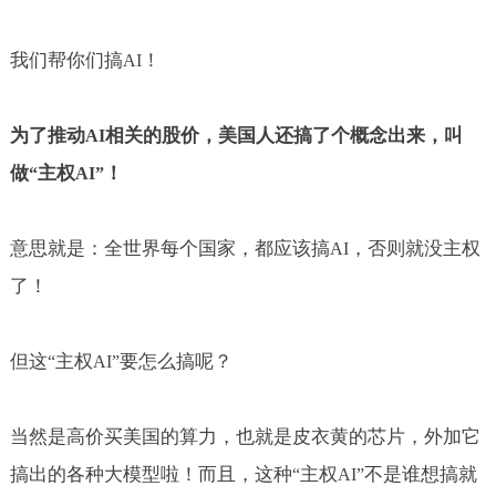
我们帮你们搞
！
AI
为了推动
相关的股价，美国人还搞了个概念出来，叫
AI
做
主权
！
“
AI”
意思就是：全世界每个国家，都应该搞
，否则就没主权
AI
了！
但这
主权
要怎么搞呢？
“
AI”
当然是高价买美国的算力，也就是皮衣黄的芯片，外加它
搞出的各种大模型啦！而且，这种
主权
不是谁想搞就
“
AI”