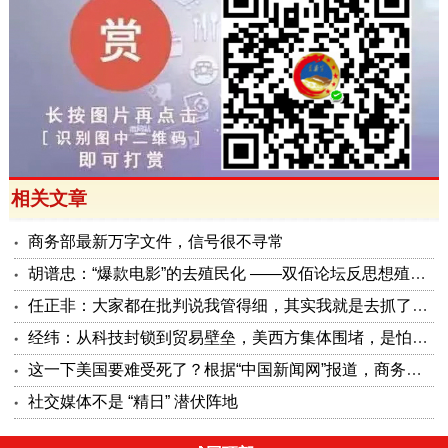
相关文章
商务部最新万字文件，信号很不寻常
胡谱忠：“爆款电影”的去殖民化 ——双佰论坛反思想殖民系列报告之五
任正非：大家都在批判说我管得细，其实我就是去抓了一些点激活原有政策这潭水
经纬：从科技封锁到贸易壁垒，美西方集体围堵，是怕被砸了金饭碗
这一下美国要难受死了？根据“中国新闻网”报道，商务部公布了5项对美反制措施，可谓是招招击准美国要害！
社交媒体不是 “精日” 潜伏阵地