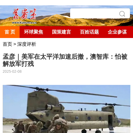
首 页
环球聚焦
国策建言
百姓话题
企业参谋
首页
>
深度评析
孟彦｜美军在太平洋加速后撤，澳智库：怕被
解放军打残
2025-02-08