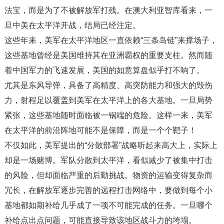
法宝，而是为了不被解放军打残。在澳大利亚智库看来，一
旦中美在太平洋开战，结局已经注定。
这些年来，美军在太平洋地区一直依赖“三条岛链”来撑场子，
这些基地曾经是美国维持其在亚洲霸权的重要支柱。然而随
着中国军力的飞速发展，美国的如意算盘似乎打不响了。
尤其是东风导弹，具备了高精度、高突防能力和强大的毁伤
力，射程足以覆盖到美军在太平洋上的各大基地。一旦局势
紧张，这些基地随时面临被一锅端的危险。这样一来，美军
在太平洋的前沿阵地可能不是保障，而是一个个靶子！
不仅如此，美军提出的“分散部署”战略听起来高大上，实际上
却是一场赌博。军队分散到太平洋，看似减少了被集中打击
的风险，但却面临严重的后勤挑战。物资的运输变得复杂而
冗长，在解放军逐步完善的远程打击网络中，要做到每个小
基地都如期补给几乎成了一项不可能完成的任务。一旦哪个
补给点出点问题，可能直接导致该地区战斗力的垮塌。