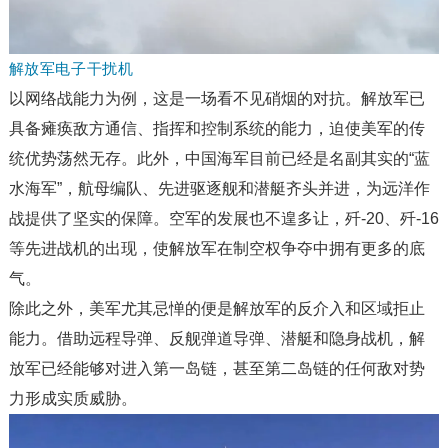
解放军电子干扰机
以网络战能力为例，这是一场看不见硝烟的对抗。解放军已
具备瘫痪敌方通信、指挥和控制系统的能力，迫使美军的传
统优势荡然无存。此外，中国海军目前已经是名副其实的“蓝
水海军”，航母编队、先进驱逐舰和潜艇齐头并进，为远洋作
战提供了坚实的保障。空军的发展也不遑多让，歼-20、歼-16
等先进战机的出现，使解放军在制空权争夺中拥有更多的底
气。
除此之外，美军尤其忌惮的便是解放军的反介入和区域拒止
能力。借助远程导弹、反舰弹道导弹、潜艇和隐身战机，解
放军已经能够对进入第一岛链，甚至第二岛链的任何敌对势
力形成实质威胁。