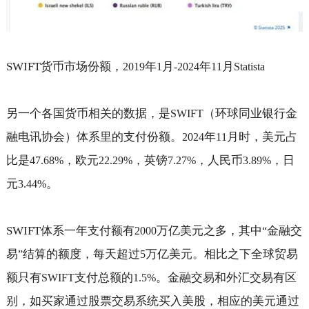
SWIFT
货币市场份额，
年
月
年
月
2019
1
-2024
11
Statista
另一个各国货币相关的数据，是
（环球同业银行金
SWIFT
融电讯协会）体系里的支付份额。
年
月时，美元占
2024
11
比是
，欧元
，英镑
，人民币
，日
47.68%
22.29%
7.27%
3.89%
元
。
3.44%
SWIFT
体系一年支付额有
万亿美元之多，其中
金融交
2000
“
易
结算的额度，每天超过
万亿美元。相比之下全球贸易
”
5
额只有
支付总额的
。金融交易和外汇交易有区
SWIFT
1.5%
别，如买家通过股票交易系统买入美股，相应的美元通过