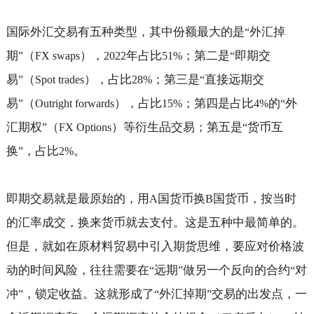
国际外汇交易有五种类型，其中份额最大的是
外汇掉
“
期
（
），
年占比
；第二是
即期交
”
FX swaps
2022
51%
“
易
（
），占比
；第三是
直接远期交
”
Spot trades
28%
“
易
（
），占比
；第四是占比
的
外
”
Outright forwards
15%
4%
“
汇期权
（
）等衍生品交易；第五是
货币互
”
FX Options
“
换
，占比
。
”
2%
即期交易就是最原始的，用
国货币换
国货币，按当时
A
B
的汇率成交，换来货币就去支付。这是五种中最简单的。
但是，就如在原材料贸易中引入期货思维，要应对价格波
动的时间风险，往往需要在
远期
做另一个反向的合约
对
“
”
“
冲
，锁定收益。这就形成了
外汇掉期
交易的出发点，一
”
“
”