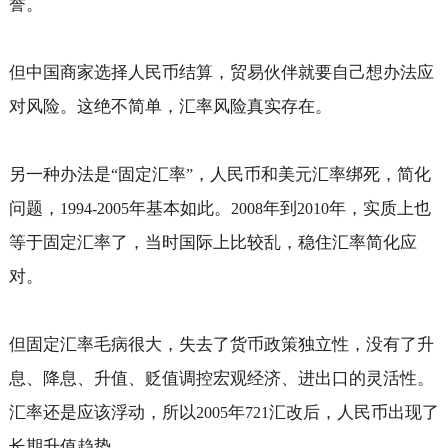
誉。
但中国商家选择人民币结算，贸易伙伴就要自己想办法应
对风险。这绝不简单，汇率风险真实存在。
另一种办法是
固定汇率
，人民币和美元汇率绑死，简化
“
”
问题，
年基本如此。
年到
年，实质上也
1994-2005
2008
2010
等于固定汇率了，当时国际上比较乱，稳住汇率简化应
对。
但固定汇率毛病很大，失去了货币政策独立性，没有了升
息、降息、升值、贬值调控宏观经济、进出口的灵活性。
汇率还是应该浮动，所以
年
汇改后，人民币出现了
2005
721
长期升值趋势。