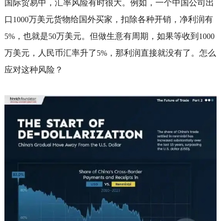
国际贸易中，汇率风险有时很大。例如，一个中国公司出
口
万美元货物给国外买家，扣除各种开销，净利润有
1000
，也就是
万美元。但做生意有周期，如果等收到
5%
50
1000
万美元，人民币汇率升了
，那利润直接就没有了。怎么
5%
应对这种风险？