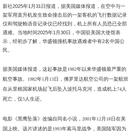
新社
2025
年
1
月
31
日报道，据美国媒体报道，在空中与一
架军用直升机发生致命撞击后的一架客机的飞行数据记录
仪和驾驶舱语音记录仪已经找到，机上所有人员恐已全部
遇难。当地时间
2025
年
1
月
30
日，中国驻美国大使馆表
示，经初步了解，华盛顿撞机事故遇难者中有
2
名中国公
民。
据美国媒体报道，这起事故是
年以来华盛顿最严重的
1982
航空事故。
年
月
日，佛罗里达航空公司的一架航班
1982
1
13
在从里根国家机场起飞后坠入波托马克河，造成机上
人
74
死亡，仅
人生还。
5
电影《黑鹰坠落》改编自同名小说，
年
月
日在美
2001
12
18
国上映。该片讲述的是
年索马里战争，美国陆军因为
1993