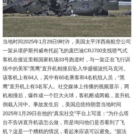
当地时间
2025
年
1
月
29
日
9
时许，美国太平洋西南航空公司
一架从堪萨斯州威奇托起飞的庞巴迪
CRJ700
支线喷气式
客机在接近里根国家机场
33
号跑道时，与一架正在飞行训
练中的美军“黑鹰”直升机相撞后坠入华盛顿波托马克河。
该客机上有
64
人，其中有
60
名乘客和
4
名机组人员，“黑
鹰”直升机上有
3
名军人。社交媒体上传播的视频显示，两
机相撞后，爆炸成一个巨大火球，客机断成两截，直升机
倒栽入河中。事故发生后 ，美国总统特朗普当地时间
2025
年
1
月
29
日在他的
“
真实社交
”
平台上写道：
“
为什么塔
台不告诉直升机该怎么做，而是询问他们是否看到了飞
机？这是一个糟糕的情况，看起来应该可以避免。
”
据法