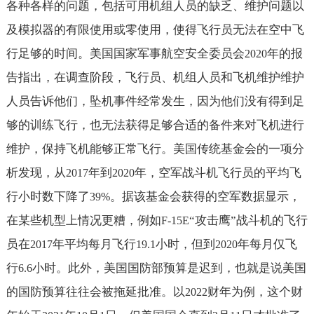
各种各样的问题，包括可用机组人员的缺乏、维护问题以
及模拟器的有限使用或零使用，使得飞行员无法在空中飞
行足够的时间。美国国家军事航空安全委员会
年的报
2020
告指出，在调查阶段，飞行员、机组人员和飞机维护维护
人员告诉他们，坠机事件经常发生，因为他们没有得到足
够的训练飞行，也无法获得足够合适的备件来对飞机进行
维护，保持飞机能够正常飞行。美国传统基金会的一项分
析发现，从
年到
年，空军战斗机飞行员的平均飞
2017
2020
行小时数下降了
。据该基金会获得的空军数据显示，
39%
在某些机型上情况更糟，例如
“攻击鹰”战斗机的飞行
F-15E
员在
年平均每月飞行
小时，但到
年每月仅飞
2017
19.1
2020
行
小时。此外，美国国防部预算是迟到，也就是说美国
6.6
的国防预算往往会被拖延批准。以
财年为例，这个财
2022