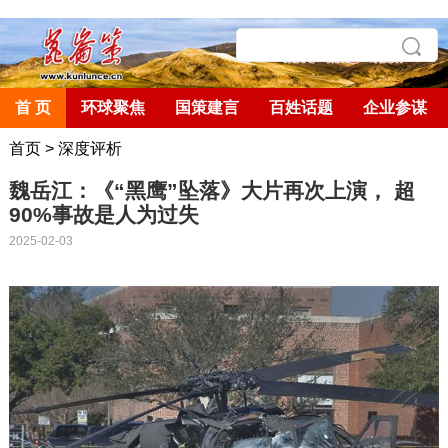
首 页
环球聚焦
国策建言
百姓话题
企业参谋
首页
>
深度评析
魏岳江：《“黑鹰”坠落》大片再次上演， 超
90%事故是人为过失
2025-02-03