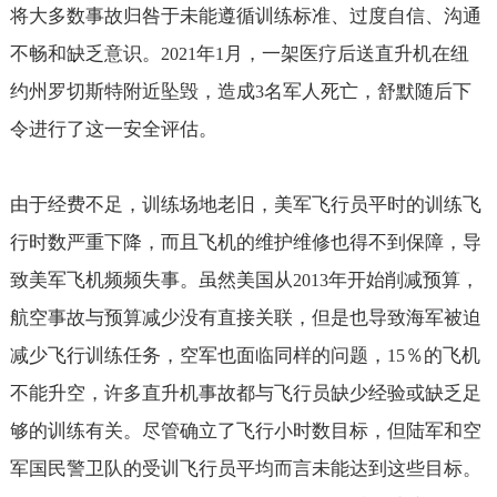
将大多数事故归咎于未能遵循训练标准、过度自信、沟通
不畅和缺乏意识。
年
月，一架医疗后送直升机在纽
2021
1
约州罗切斯特附近坠毁，造成
名军人死亡，舒默随后下
3
令进行了这一安全评估。
由于经费不足，训练场地老旧，美军飞行员平时的训练飞
行时数严重下降，而且飞机的维护维修也得不到保障，导
致美军飞机频频失事。虽然美国从
年开始削减预算，
2013
航空事故与预算减少没有直接关联，但是也导致海军被迫
减少飞行训练任务，空军也面临同样的问题，
％的飞机
15
不能升空，许多直升机事故都与飞行员缺少经验或缺乏足
够的训练有关。尽管确立了飞行小时数目标，但陆军和空
军国民警卫队的受训飞行员平均而言未能达到这些目标。