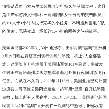
情报错误而与索马里武装民兵进行持久的巷战过程，这只
是由陆军游骑兵部队和三角洲部队及部分海豹突击队员共
约
人于
小时内执行完毕的小任务，不料遭到当地军队
150
1
的偷袭，竟演变成一场长达
小时的困兽之斗的故事。
15
美国国防部
年
月
日通报称，美军两架“黑鹰”直升机
2023
3
30
月
日晚在肯塔基州例行训练时坠毁，机上
人全部遇
3
29
9
难。这两架直升机隶属于美国陆军第
空降师，事故发
101
生时正在肯塔基州坎贝尔堡军事基地外执行夜间训练飞行
任务。而就在不久前，
年
月
日，美国亚拉巴马州麦
2023
2
15
迪逊县
号高速公路附近发生一起军用“黑鹰”直升机坠毁
53
事故，机上所有人员丧生。
年
月
日，美国犹他州国
2022
2
22
民警卫队
架“黑鹰”直升机在一次训练中坠毁，据称没有
2