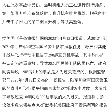
人在此次事故中受伤。当时机组人员正在进行例行训练，
第一架直升机准备降落时，直升机主叶片脱落。脱落的叶
片击中了附近的第二架直升机，导致其坠落。
据美国《星条旗报》网站
年
月
日报道，从
年到
2023
4
12
2012
年，陆军和空军国民警卫队在搜救任务、救灾和其他
2021
非战斗飞行行动中报告了
起直升机事故，其中约
起
298
45
被认定为严重事故，导致
名国民警卫队队员死亡。政府
28
问责局说，
以上的事故是人为过失造成的。根据监督
90%
部门
年
月
日公布的一份报告，陆军和空军国民警卫
2023
4
12
队的直升机飞行员平均而言未能达到训练小时数，这造成
了导致过去
年间近
起事故的人为过失。报道称，参
10
300
议院多数党领袖查克
舒默委托美国政府问责局撰写的报告
·