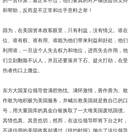
的一贯作派，最正常不过，他们要真的对尹锡悦提供支持
和帮助，反而是不正常和出乎意料之举！
因为，在美国资本政客眼里，只有利益，没有情义。谁在
位、谁有权、谁有用、谁能为他们带来利益和好处，他们
利用谁，一旦这个人失去权力和地位，进而失去作用，他
们立刻翻脸不认人，并且还要落井下石、趁火打劫，在受
伤者伤口上撒盐。
东方大国某位领导曾满腔热忱、满怀激情，善作善为、敢
作敢为地积极为美国服务，并喊出救美国就是救自己的口
号，用大量国库的真金白银换取了一大堆美国废纸国债。
其情也真、其意也切，然而，在这位领导即将下台之时，
不讲信用的美国政客却通过《纽约时报》抛出了这位领导