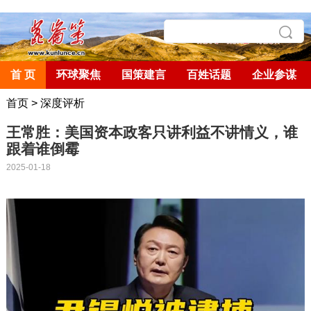
首 页
环球聚焦
国策建言
百姓话题
企业参谋
首页
>
深度评析
王常胜：美国资本政客只讲利益不讲情义，谁
跟着谁倒霉
2025-01-18