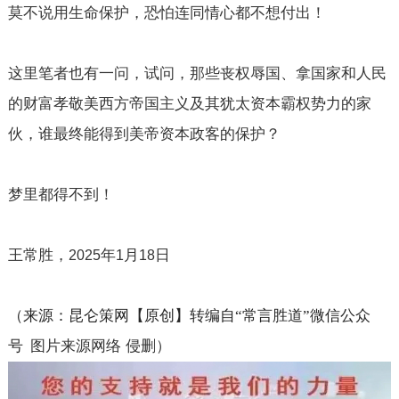
莫不说用生命保护，恐怕连同情心都不想付出！
这里笔者也有一问，试问，那些丧权辱国、拿国家和人民
的财富孝敬美西方帝国主义及其犹太资本霸权势力的家
伙，谁最终能得到美帝资本政客的保护？
梦里都得不到！
王常胜，
年
月
日
2025
1
18
（来源：昆仑策网【原创】转编自“常言胜道”微信公众
号
图片来源网络 侵删）