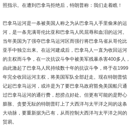
照指示。在遭到巴拿马拒绝后，特朗普称：我们走着瞧！
巴拿马运河是一条被美国人称之为从巴拿马人手里偷来的运
河，是一条充满哥伦比亚和巴拿马人民屈辱和血泪的运河。
当年美国为了强夺巴拿马运河区而强行将巴拿马省从哥伦比
亚手中独立出来。在运河建成后，巴拿马人一直为收回运河
的主权而斗争，在一次抗议斗争中被美军残暴杀害400多人，
由此激起了巴拿马人民持续数十年的抗议斗争，终于在1999
年完全收回运河主权，将美国军队全部赶走。现在特朗普惦
记起巴拿马运河，或许是为了要巴拿马政府豁免美国船只通
过巴拿马运河的通行费，想捞点好处。但更有可能的是野心
膨胀、贪婪无耻的特朗普盯上了大西洋与太平洋之间的这条
大动脉，要重新据为己有，从而控制大西洋与太平洋之间的
贸易。