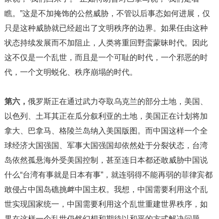
瞧。”这是不加掩饰的公然威胁，不管以后事态如何进展，仅
只是这种威胁就已经超出了文明秩序的边界。如果任由这种
状态持续发展而不加阻止，人类将重回野蛮蒙昧时代。因此
这不仅是一个乱世，而且是一个可耻的时代，一个邪恶的时
代，一个文明蜕化、秩序崩塌的时代。
第六，
俄罗斯正在通过武力夺取乌克兰的部分土地，美国、
以色列、土耳其正在瓜分叙利亚的土地，美国正在计划将加
拿大、巴拿马、格陵兰岛纳入美国版图。而中国这样一个全
球经济大国强国、军事大国强国却依然处于分裂状态，台湾
岛依然孤悬海外受美国控制，甚至连日本都还敢威胁中国说
什么“台湾有事就是日本有事”，就连弱得不能再弱的菲律宾都
敢侵占中国岛礁挑衅中国主权。我想，中国需要利用这个乱
世实现国家统一，中国需要利用这个乱世重建世界秩序，如
果在这样一个乱世仍然幻想和期待以和平的方式解决问题，