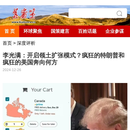
首 页
环球聚焦
国策建言
百姓话题
企业参谋
首页
>
深度评析
李光满：开启领土扩张模式？疯狂的特朗普和
疯狂的美国奔向何方
2024-12-26