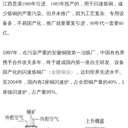
江西贵溪
年引进、
年投产的，用于闪速炼铜，减
1980
1985
少炼铜的严重污染。但并未推广，因为工艺复杂、专用设
备多，不易国产化，推广就要重复引进，
年代一套要
90
80
亿。
1997
年，在污染严重的安徽铜陵第一冶炼厂，中国有色界
携手合作攻关多年，终于建成国内第一座自主研发、设备
国产化的闪速炼铜厂
，达到世界先进水平。
（金隆铜业）
至
年，国内有
座铜闪速炉，占全部铜产量的
，
2004
2
40%
1
座镍闪速炉，占产量
。
95%