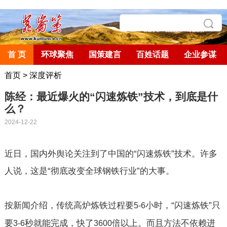
首 页
环球聚焦
国策建言
百姓话题
企业参谋
首页
>
深度评析
陈经：最近爆火的“闪速炼铁”技术，到底是什
么？
2024-12-22
近日，国内外舆论关注到了中国的“闪速炼铁”技术。许多
人说，这是“彻底改变全球钢铁行业”的大事。
按新闻介绍，传统高炉炼铁过程要
小时，“闪速炼铁”只
5-6
要
秒就能完成，快了
倍以上。而且方法不依赖进
3-6
3600