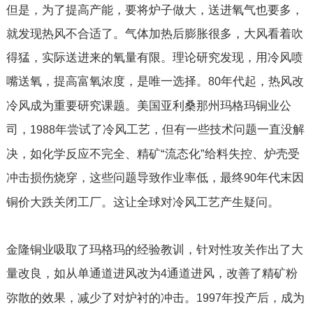
但是，为了提高产能，要将炉子做大，送进氧气也要多，
就发现热风不合适了。气体加热后膨胀很多，大风看着吹
得猛，实际送进来的氧量有限。理论研究发现，用冷风喷
嘴送氧，提高富氧浓度，是唯一选择。
年代起，热风改
80
冷风成为重要研究课题。美国亚利桑那州玛格玛铜业公
司，
年尝试了冷风工艺，但有一些技术问题一直没解
1988
决，如化学反应不完全、精矿“流态化”给料失控、炉壳受
冲击损伤烧穿，这些问题导致作业率低，最终
年代末因
90
铜价大跌关闭工厂。这让全球对冷风工艺产生疑问。
金隆铜业吸取了玛格玛的经验教训，针对性攻关作出了大
量改良，如从单通道进风改为
通道进风，改善了精矿粉
4
弥散的效果，减少了对炉衬的冲击。
年投产后，成为
1997