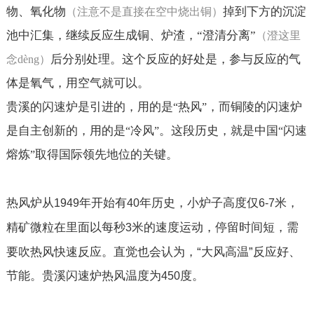
物、氧化物
掉到下方的沉淀
（注意不是直接在空中烧出铜）
池中汇集，继续反应生成铜、炉渣，“澄清分离”
（澄这里
后分别处理。这个反应的好处是，参与反应的气
念
d
è
ng
）
体是氧气，用空气就可以。
贵溪的闪速炉是引进的，用的是
热风
，而铜陵的闪速炉
“
”
是自主创新的，用的是
冷风
。这段历史，就是中国
闪速
“
”
“
熔炼
取得国际领先地位的关键。
”
热风炉从
年开始有
年历史，小炉子高度仅
米，
1949
40
6-7
精矿微粒在里面以每秒
米的速度运动，停留时间短，需
3
要吹热风快速反应。直觉也会认为，“大风高温”反应好、
节能。贵溪闪速炉热风温度为
度。
450