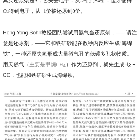
其实还原剂是
，它失去电子，从
价到
价，这才使得
S
-2
+4
得到电子，从
价被还原到
价。
Cu
+1
0
Hong Yong Sohn
教授团队尝试用氢气当还原剂，——请注
意是还原剂，——它和铁矿砂能在数秒内反应生成“海绵
铁”，一种还原失氧形成大量微气孔的低碳多孔状物质。
用天然气
）作为还原剂，就先生成
（主要是甲烷
CH
H
+
4
2
CO
，也能和铁矿砂生成海绵铁。