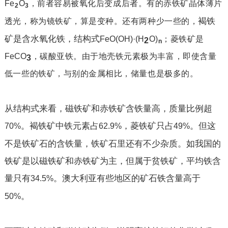
Fe
O
，前者容易被氧化后变成后者。有的赤铁矿晶体薄片
2
3
褐铁
透光，称为镜铁矿，算是变种。还有两种少一些的，
矿是含水氧化铁，结构式
FeO(OH)·(H
O)
；菱铁矿是
2
n
FeCO
，碳酸亚铁。由于地壳铁元素极为丰富，即使含量
3
低一些的铁矿，与别的金属相比，储量也是极多的。
从结构式来看，磁铁矿和赤铁矿含铁量高，质量比例超
。褐铁矿中铁元素占
，菱铁矿只占
。但这
70%
62.9%
49%
不是铁矿石的含铁量，铁矿石里还有不少杂质。如我国的
铁矿是以磁铁矿和赤铁矿为主，但属于贫铁矿，平均铁含
量只有
。澳大利亚有些地区的矿石铁含量高于
34.5%
。
50%