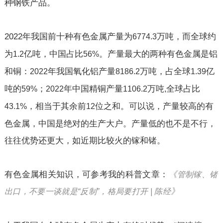
种钢铁产品。
2022
年我国前十种有色金属产量为
万吨，而全球约
6774.3
为
亿吨，中国占比
。产量最大的两种有色金属是铝
1.2
56%
和铜：
年我国氧化铝产量
万吨，占全球
亿
2022
8186.2
1.39
吨的
；
年中国精铜产量
万吨
全球占比
59%
2022
1106.2
,
，相当于其余前
位之和。可以说，产量较高的有
43.1%
12
色金属，中国是绝对的生产大户。产量低的也不是不行，
往往优势还更大，如近期比较火的镓和锗。
有色金属相关知识，可参考我的科普文章：
《
管制镓、锗
》
出口，不要一谈就是“反制”，格局要打开 |
陈经