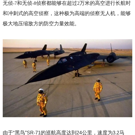
无侦
和无侦
侦察都能够在超过
万米的高空进行长航时
-7
-8
2
和冲刺式的高空侦察，这种极为高端的侦察无人机，能够
极大地压缩敌方的防空力量效能。
由于“黑鸟”
的巡航高度达到
公里，速度为
马
SR-71
24
3.2