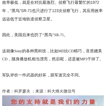
效率极低，就是在对抗最激烈、侦察飞行最繁忙的
1972
年，“黑鸟”
也只进行了
次侦察飞行，其应用效率
SR-71
123
远远低于近地轨道侦察卫星。
因此，美国后来也扔了“黑鸟”
。
SR-71
这就像
的各种黑科技，比如
比
精巧，音质媲美
Sony
MD
CD
，随身播放机相当漂亮，然后呢，还是被
干掉了。
CD
MP3
军队评价一件武器的好坏，跟军迷完全不同。
作者：科罗廖夫
；来源：科大烽火微信号