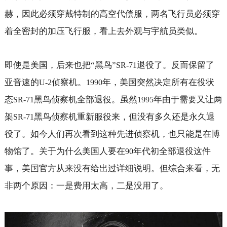
赫，因此必须穿戴特制的高空代偿服，两名飞行员必须穿
着全密封的加压飞行服，看上去外观与宇航员类似。
即使是美国，后来也把“黑鸟”
退役了。反而保留了
SR-71
亚音速的
侦察机。
年，美国突然决定所有在役状
U-2
1990
态
黑鸟侦察机全部退役。虽然
年由于需要又让两
SR-71
1995
架
黑鸟侦察机重新服役来，但没有多久还是永久退
SR-71
役了。如今人们再次看到这种先进侦察机，也只能是在博
物馆了。关于为什么美国人要在
年代初全部退役这件
90
事，美国官方从来没有给出过详细说明。但综合来看，无
非两个原因：一是费用太高，二是没用了。