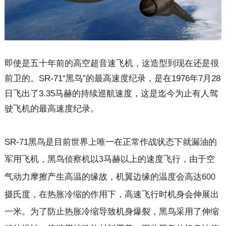
即使是五十年前的高空超音速飞机，这造型到现在还是很
前卫的。
SR-71
“黑鸟”的最高速度纪录，是在
1976
年
7
月
28
日飞出了
3.35
马赫的持续巡航速度，这是迄今为止有人驾
驶飞机的最高速度纪录。
SR-71
黑鸟是目前世界上唯一在正常作战状态下就漏油的
军用飞机，黑鸟侦察机以
马赫以上的速度飞行，由于空
3
气动力摩擦产生高温的缘故，机翼边缘的温度会高达
600
摄氏度，在热胀冷缩的作用下，高速飞行时机身会伸展出
一米。为了防止热胀冷缩导致机身爆裂，黑鸟采用了伸缩