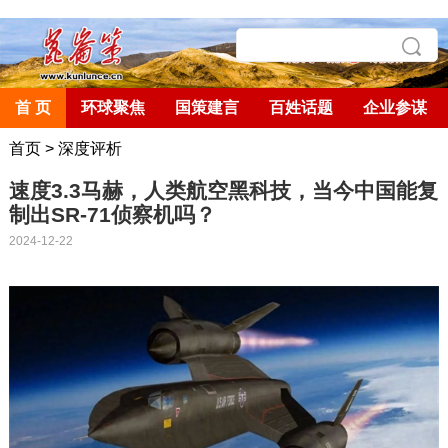
首 页
环球聚焦
国策建言
百姓话题
企业参谋
首页
>
深度评析
速度3.3马赫，人类航空黑科技，当今中国能复
制出SR-71侦察机吗？
2024-12-22