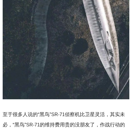
至于很多人说的“黑鸟”
侦察机比卫星灵活，其实未
SR-71
必，“黑鸟”
的维持费用贵的没朋友了，作战行动的
SR-71