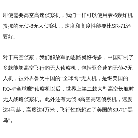
即使需要高空高速侦察机，我们一样可以使用轰
轰炸机
-6
投掷的无侦
无人侦察机，速度和高度性能要比
还
-8
SR-71
要好。
对于高空侦察，我们解放军的思路就好得多，中国研制了
多款能够高空飞行的无人侦察机，包括亚音速的无侦
无
-7
人机，被外界誉为中国的“全球鹰”无人机，是继美国的
“全球鹰”侦察机以后，世界上第二款大型高空长航时
RQ-4
无人战略侦察机。此外还有无侦
高空高速侦察机，速度
-8
达
马赫，高度达
万米，飞行性能超过了美国的
“黑
4
4
SR-71
鸟”。