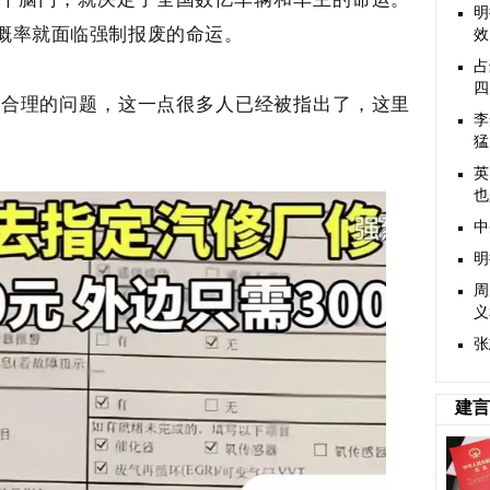
明
概率就面临强制报废的命运。
效
占
四
是合理的问题，这一点很多人已经被指出了，这里
李
猛
英
也
中
明
周
义
张
建言