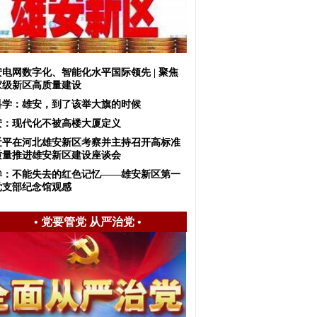
安电网数字化、智能化水平国际领先 | 聚焦
家级新区高质量建设
科学：雄安，到了该举大旗的时候
安：现代化不被高楼大厦定义
近平在河北雄安新区考察并主持召开高标准
质量推进雄安新区建设座谈会
眸：不能失去的红色记忆——雄安新区第一
党支部纪念馆观感
•
党要管党 从严治党
•