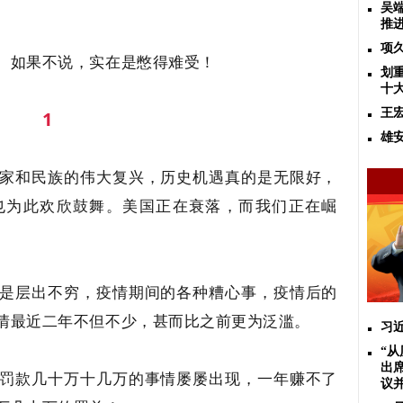
吴
推
项
。如果不说，实在是憋得难受！
划
十
王
1
雄
家和民族的伟大复兴，历史机遇真的是无限好，
也为此欢欣鼓舞。美国正在衰落，而我们正在崛
是层出不穷，疫情期间的各种糟心事，疫情后的
情最近二年不但不少，甚而比之前更为泛滥。
习近
“
出
罚款几十万十几万的事情屡屡出现，一年赚不了
议