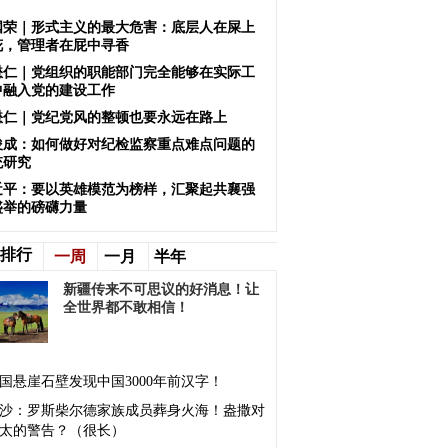
国荣｜形式主义的最大危害：底层人在屎上
花，管理者在屁中寻香
懋仁｜党组织的职能部门完全能够在实际工
中融入党的建设工作
懋仁｜党纪党风的整顿也要永远在路上
俊成：如何做好对纪检监察重点难点问题的
统研究
近平：要以英雄模范为榜样，汇聚起共襄强
盛举的磅礴力量
排行
一周
一月
半年
新疆传来不可思议的好消息！让
全世界都不敢相信！
国悬崖石壁发现中国3000年前汉字！
沙：罗斯柴尔德家族成员葬身火海！盎撒对
太的警告？（很长）