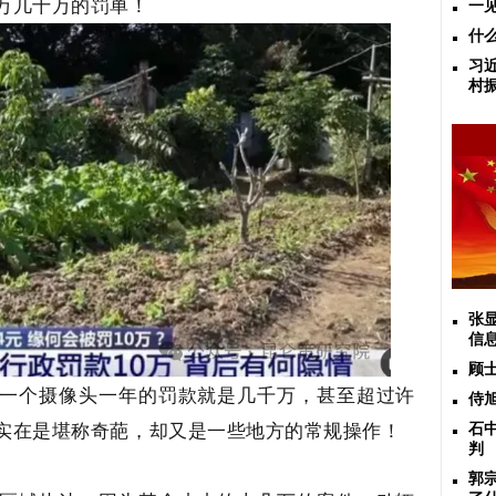
万几十万的罚单！
一
什
习
村
张
信
顾
一个摄像头一年的罚款就是几千万，甚至超过许
侍
实在是堪称奇葩，却又是一些地方的常规操作！
石
判
郭