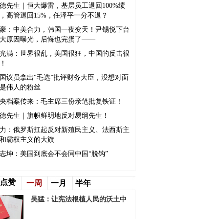
德先生｜恒大爆雷，基层员工退回100%绩
，高管退回15%，任泽平一分不退？
豪：中美合力，韩国一夜变天！尹锡悦下台
大原因曝光，后悔也完蛋了——
光满：世界很乱，美国很狂，中国的反击很
！
国议员拿出“毛选”批评财务大臣，没想对面
是伟人的粉丝
央档案传来：毛主席三份亲笔批复铁证！
德先生｜旗帜鲜明地反对易纲先生！
力：俄罗斯扛起反对新殖民主义、法西斯主
和霸权主义的大旗
志坤：美国到底会不会同中国“脱钩”
点赞
一周
一月
半年
吴猛：让宪法根植人民的沃土中