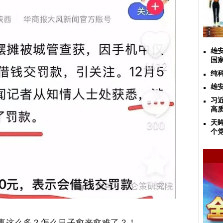
雄
国
纯
雄
习
高
天
个
事这么多？怎么日子愈来愈难了？！