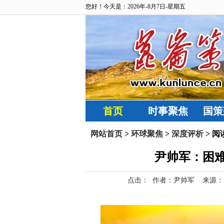
您好！今天是：2026年-8月7日-星期五
首页
时事聚焦
国策
网站首页
>
环球聚焦
>
深度评析
> 阅
尹帅军：困
点击：
作者：尹帅军 来源：昆仑策网