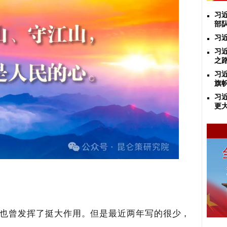
习
部
习
习
之
习
旗
习
更
也曾发挥了挺大作用。但是最近两年写的很少，