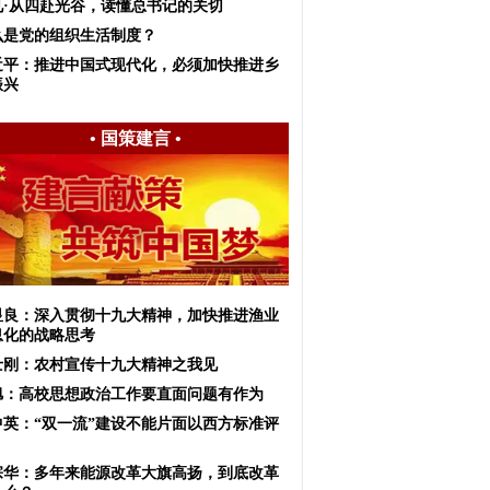
见·从四赴光谷，读懂总书记的关切
么是党的组织生活制度？
近平：推进中国式现代化，必须加快推进乡
振兴
•
国策建言
•
显良：深入贯彻十九大精神，加快推进渔业
息化的战略思考
士刚：农村宣传十九大精神之我见
旭：高校思想政治工作要直面问题有作为
中英：“双一流”建设不能片面以西方标准评
宗华：多年来能源改革大旗高扬，到底改革