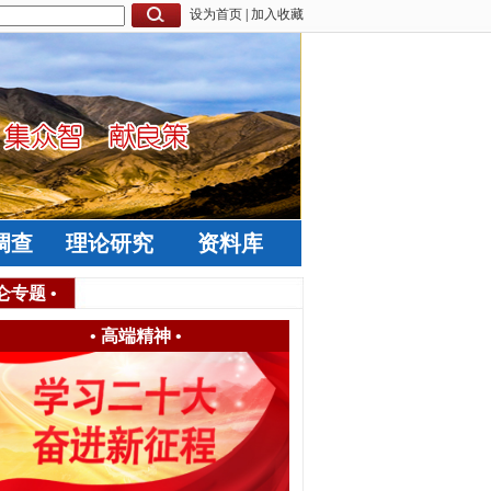
设为首页
|
加入收藏
调查
理论研究
资料库
仑专题
•
•
高端精神
•