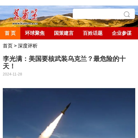
首 页
环球聚焦
国策建言
百姓话题
企业参谋
首页
>
深度评析
李光满：美国要核武装乌克兰？最危险的十
天！
2024-11-28