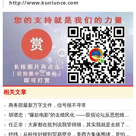
http://www.kunlunce.com
相关文章
商务部最新万字文件，信号很不寻常
胡谱忠：“爆款电影”的去殖民化 ——双佰论坛反思想殖民系列报告之五
任正非：大家都在批判说我管得细，其实我就是去抓了一些点激活原有政策这潭水
经纬：从科技封锁到贸易壁垒，美西方集体围堵，是怕被砸了金饭碗