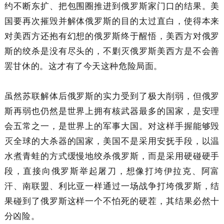
约不断东扩、把包围圈推进到俄罗斯家门口的结果。美
国要再次摧毁并解体俄罗斯的目的太过直白，使得本来
对美西方还抱有幻想的俄罗斯终于醒悟，美西方对俄罗
斯的绞杀是没有尽头的，不剿灭俄罗斯美西方是不会善
罢甘休的。这才有了今天这种危险局面。
虽然苏联解体后俄罗斯的实力受到了极大削弱，但俄罗
斯再弱也仍然是世界上拥有核武器最多的国家，是安理
会五常之一，是世界上的军事大国。对这样手握能够毁
灭全球的大杀器的国家，美国不是采用安抚手段，以温
水煮青蛙的方式缓慢地绞杀俄罗斯，而是采用硬碰硬手
段，直接向俄罗斯举起屠刀，想像打垮伊拉克、阿富
汗、南联盟、利比亚一样通过一场战争打垮俄罗斯，结
果碰到了俄罗斯这样一个不怕死的硬茬，其结果必然十
分凶险。