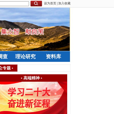
设为首页
|
加入收藏
调查
理论研究
资料库
仑专题
•
•
高端精神
•