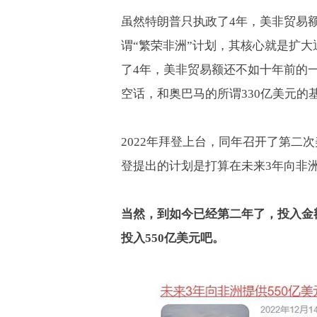
虽然特朗普只执政了
4
年，美非贸易
谓
“
繁荣非洲
”
计划，其核心就是扩大
了
4
年，美非贸易额还不如十年前的
空话，和奥巴马的所谓
330
亿美元的
2022
年拜登上台，同年召开了第二次
登提出的计划是打算在未来
3
年向非
当然，到如今已经第二年了，投入金
投入
550
亿美元吧。