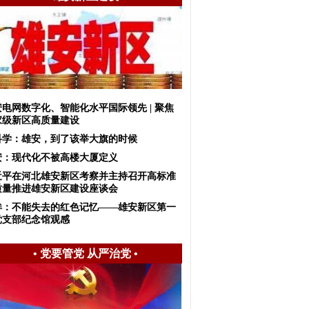
安电网数字化、智能化水平国际领先 | 聚焦
家级新区高质量建设
科学：雄安，到了该举大旗的时候
安：现代化不被高楼大厦定义
近平在河北雄安新区考察并主持召开高标准
质量推进雄安新区建设座谈会
眸：不能失去的红色记忆——雄安新区第一
党支部纪念馆观感
•
党要管党 从严治党
•