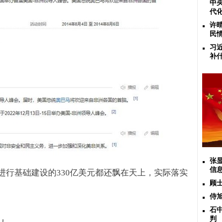
中
代
许
民
习
补
张
信
进行基础建设的
330
亿美元都还飘在天上，实际落实
顾
侍
石
判