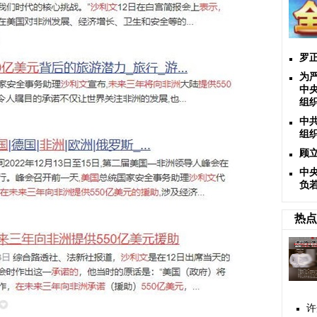
罗
为
中
组
中
组
顾
中
负
热点
许