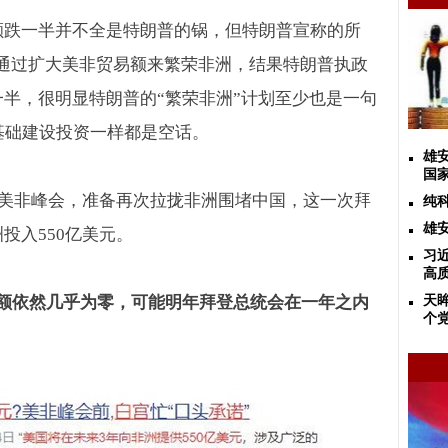
额跌一半并不全是特朗普的锅，但特朗普宣称的所
通过扩大美非贸易额来繁荣非洲，结果特朗普执政
一半，很明显特朗普的
“
繁荣非洲
”
计划至少也是一句
基础建设投资一样都是空话。
雄
国
美非峰会，准备再次拉拢非洲围堵中国，这一次拜
纯
雄
洲投入
550
亿美元。
习
高
额依然几乎为零，可能明年拜登总统会在一年之内
天
个