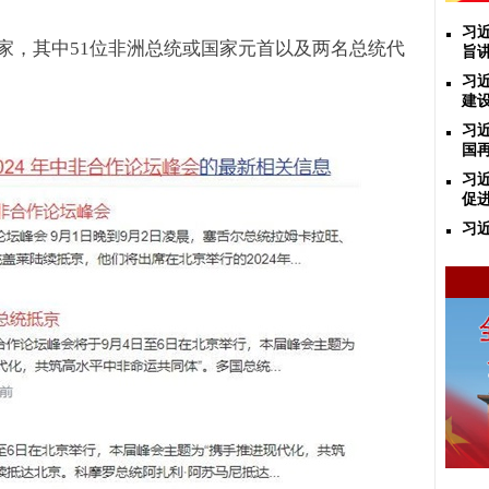
习
家，其中
51
位非洲总统或国家元首以及两名总统代
旨
习
建
习
国
习
促
习