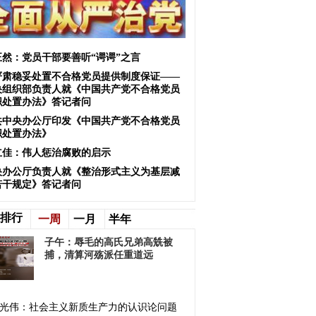
正然：党员干部要善听“谔谔”之言
严肃稳妥处置不合格党员提供制度保证——
央组织部负责人就《中国共产党不合格党员
织处置办法》答记者问
共中央办公厅印发《中国共产党不合格党员
织处置办法》
立佳：伟人惩治腐败的启示
央办公厅负责人就《整治形式主义为基层减
若干规定》答记者问
排行
一周
一月
半年
子午：辱毛的高氏兄弟高兟被
捕，清算河殇派任重道远
光伟：社会主义新质生产力的认识论问题