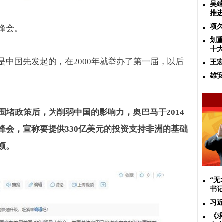
吴
推
项
峰会。
划
十
是中国先发起的，在
2000
年就举办了第一届，以后
王
雄
。
围堵政策后，为削弱中国的影响力，奥巴马于
2014
峰会，宣称要提供
330
亿美元的投资支持非洲的基础
顿。
“
书
习
《