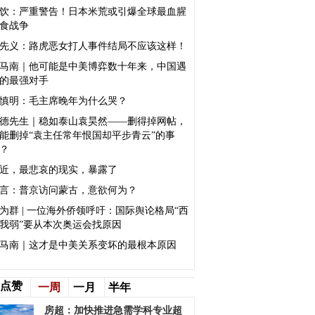
饮：严重警告！日本米荒或引爆全球最血腥
食战争
先义：路虎恶女打人事件结局不应该这样！
马南｜他可能是中美博弈数十年来，中国遇
的最强对手
慎明：毛主席晚年为什么哭？
德先生｜稳如泰山袁昊然——删得掉网帖，
能删掉“袁主任常年恨国却平步青云”的事
？
近，最悲哀的现实，暴露了
言：普京访问蒙古，意欲何为？
为群 | 一位海外侨领呼吁：国际舆论格局“西
我弱”要从本次奥运会找原因
马南｜这才是中美关系变坏的最根本原因
点赞
一周
一月
半年
房超：加快推进急需学科专业超