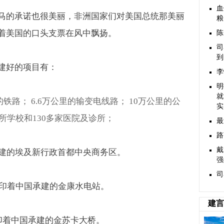
血
马的承诺也很美丽，非洲国家们对美国总统那美丽
粮
着美国的口头支票在风中飘扬。
陈
司
到
建好的项目有：
李
明
就
的铁路；
6.6
万公里的输变电线路；
10
万公里的公
实
所学校和
130
多家医院及诊所；
最
路
戴
建的埃及新行政首都中央商务区。
强
司
印着中国承建的金康水电站。
建言
印着中国承建的金苏卡大桥。