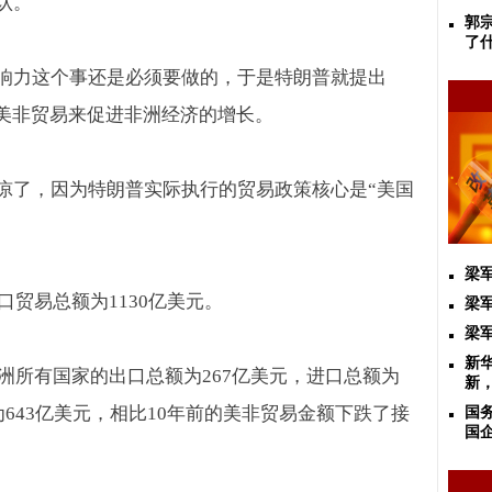
认。
郭
了
响力这个事还是必须要做的，于是特朗普就提出
美非贸易来促进非洲经济的增长。
凉了，因为特朗普实际执行的贸易政策核心是
“
美国
梁
口贸易总额为
1130
亿美元。
梁
梁
新
洲所有国家的出口总额为
267
亿美元，进口总额为
新
为
643
亿美元，相比
10
年前的美非贸易金额下跌了接
国
国