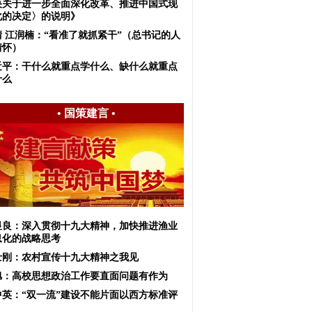
央关于进一步全面深化改革、推进中国式现
化的决定〉的说明》
晴 江润楠：“看准了就抓紧干”（总书记的人
情怀）
近平：干什么就重点学什么、缺什么就重点
什么
•
国策建言
•
显良：深入贯彻十九大精神，加快推进渔业
息化的战略思考
士刚：农村宣传十九大精神之我见
旭：高校思想政治工作要直面问题有作为
中英：“双一流”建设不能片面以西方标准评