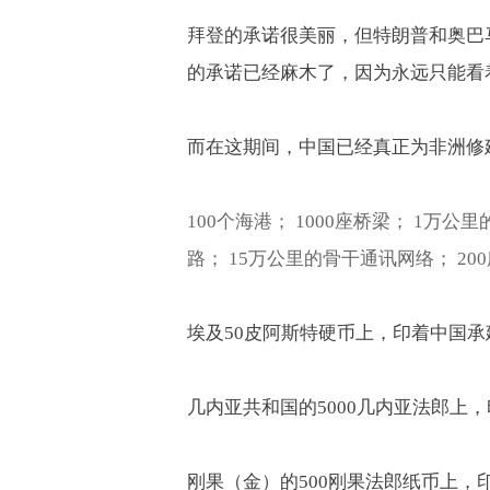
拜登的承诺很美丽，但特朗普和奥巴
的承诺已经麻木了，因为永远只能看
而在这期间，中国已经真正为非洲修
100
个海港；
1000
座桥梁；
1
万公里
路；
15
万公里的骨干通讯网络；
200
埃及
50
皮阿斯特硬币上，印着中国承
几内亚共和国的
5000
几内亚法郎上，
刚果（金）的
500
刚果法郎纸币上，