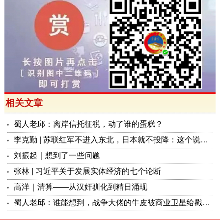
相关文章
蜀人老邱：离岸信托征税，动了谁的蛋糕？
李克勤 | 苏联红军不进入东北，日本就不投降：这个说法来自哪里？是否说得通？
刘振起｜想到了一些问题
张林 | 习近平关于发展实体经济的七个论断
高洋｜清算——从汉奸驯化到精日涌现
蜀人老邱：谁能想到，战争大佬的牛皮被商业卫星给戳破了？