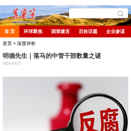
首 页
环球聚焦
国策建言
百姓话题
企业参谋
首页
>
深度评析
明德先生｜落马的中管干部数量之谜
2024-03-27