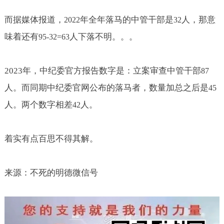
而据媒体报道，
年全年落马的中管干部是
人，那意
2022
32
味着还有
人下落不明。。。
95-32=63
2023
年，中纪委官方报告数字是：立案审查中管干部
87
人。而同期中纪委官网公布的落马者，数量加总之后是
45
人。两个数字相差
人。
42
着实有点百思不得其解。
来源：不死的明德微信号