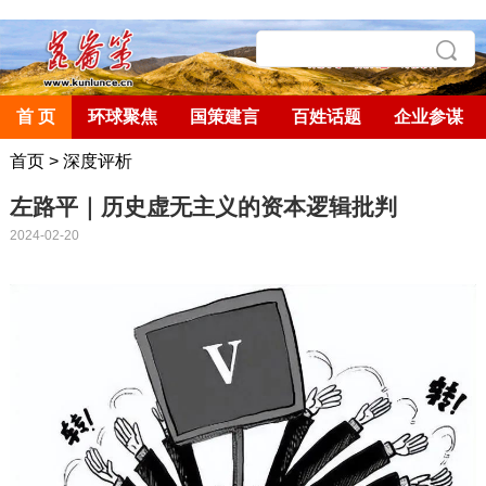
首 页
环球聚焦
国策建言
百姓话题
企业参谋
首页
>
深度评析
左路平｜历史虚无主义的资本逻辑批判
2024-02-20