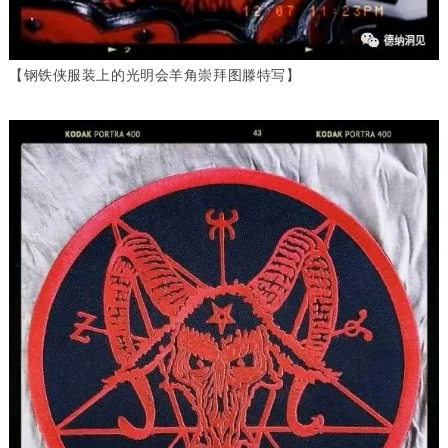
【钢铁侠服装上的光明会羊角崇拜图滕特写】