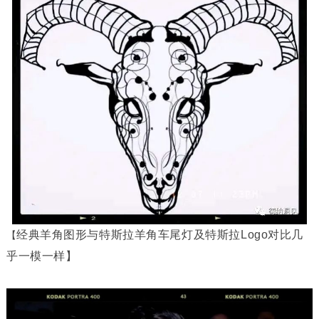
经典羊角图形与特斯拉羊角车尾灯及特斯拉Logo对比几
【
乎一模一样】