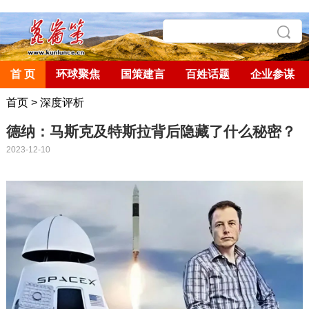
首 页
环球聚焦
国策建言
百姓话题
企业参谋
首页
>
深度评析
德纳：马斯克及特斯拉背后隐藏了什么秘密？
2023-12-10