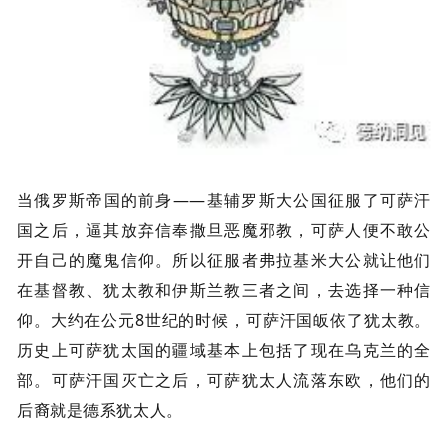
当俄罗斯帝国的前身——基辅罗斯大公国征服了可萨汗
国之后，逼其放弃信奉撒旦恶魔邪教，可萨人便不敢公
开自己的魔鬼信仰。所以征服者弗拉基米大公就让他们
在基督教、犹太教和伊斯兰教三者之间，去选择一种信
仰。大约在公元8世纪的时候，可萨汗国皈依了犹太教。
历史上可萨犹太国的疆域基本上包括了现在乌克兰的全
部。可萨汗国灭亡之后，可萨犹太人流落东欧，他们的
后裔就是德系犹太人。