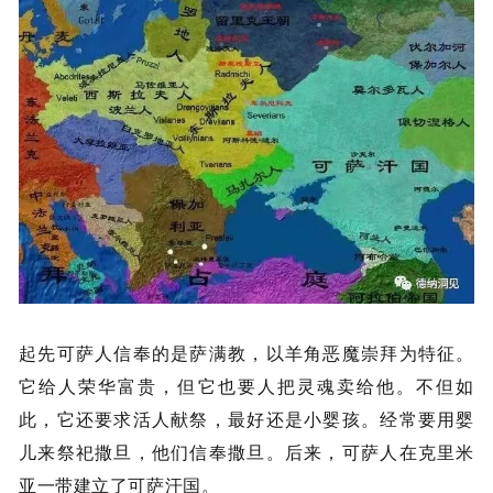
起先可萨人信奉的是萨满教，以羊角恶魔崇拜为特征。
它给人荣华富贵，但它也要人把灵魂卖给他。不但如
此，它还要求活人献祭，最好还是小婴孩。经常要用婴
儿来祭祀撒旦，他们信奉撒旦。后来，可萨人在克里米
亚一带建立了可萨汗国。