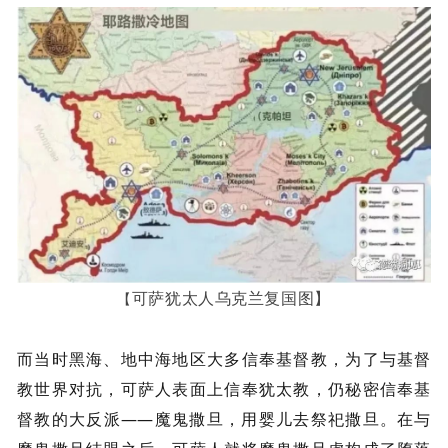
可萨犹太人乌克兰复国图】
【
而当时黑海、地中海地区大多信奉基督教，为了与基督
教世界对抗，可萨人表面上信奉犹太教，仍秘密信奉基
督教的大反派——魔鬼撒旦，用婴儿去祭祀撒旦。在与