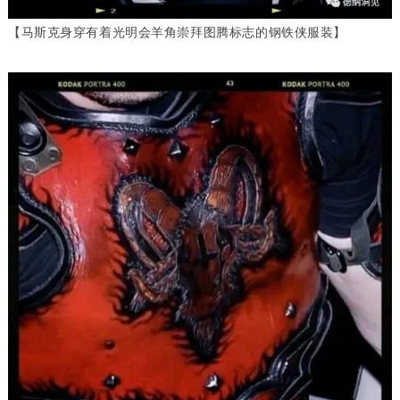
【马斯克身穿有着光明会羊角崇拜图腾标志的钢铁侠服装】