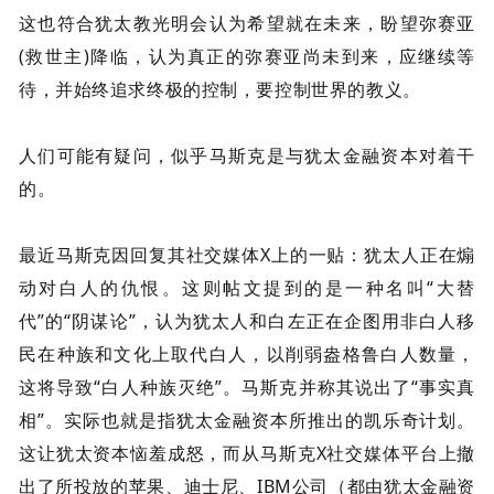
这也符合犹太教光明会认为希望就在未来，盼望弥赛亚
(救世主)降临，认为真正的弥赛亚尚未到来，应继续等
待，并始终追求终极的控制，要控制世界的教义。
人们可能有疑问，似乎马斯克是与犹太金融资本对着干
的。
最近马斯克因回复其社交媒体X上的一贴：犹太人正在煽
动对白人的仇恨。这则帖文提到的是一种名叫“大替
代”的“阴谋论”，认为犹太人和白左正在企图用非白人移
民在种族和文化上取代白人，以削弱盎格鲁白人数量，
这将导致“白人种族灭绝”。马斯克并称其说出了“事实真
相”。实际也就是指犹太金融资本所推出的凯乐奇计划。
这让犹太资本恼羞成怒，而从马斯克X社交媒体平台上撤
出了所投放的苹果、迪士尼、IBM公司（都由犹太金融资