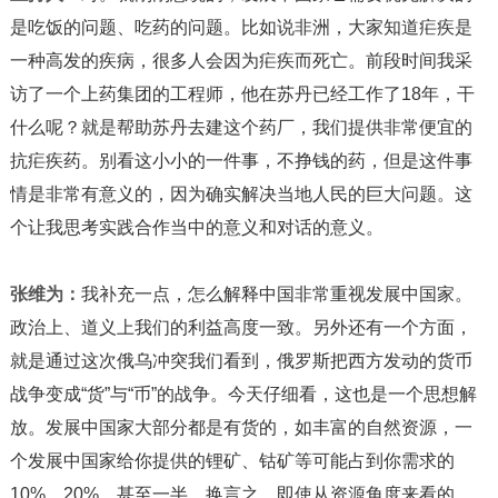
是吃饭的问题、吃药的问题。比如说非洲，大家知道疟疾是
一种高发的疾病，很多人会因为疟疾而死亡。前段时间我采
访了一个上药集团的工程师，他在苏丹已经工作了18年，干
什么呢？就是帮助苏丹去建这个药厂，我们提供非常便宜的
抗疟疾药。别看这小小的一件事，不挣钱的药，但是这件事
情是非常有意义的，因为确实解决当地人民的巨大问题。这
个让我思考实践合作当中的意义和对话的意义。
张维为：
我补充一点，怎么解释中国非常重视发展中国家。
政治上、道义上我们的利益高度一致。另外还有一个方面，
就是通过这次俄乌冲突我们看到，俄罗斯把西方发动的货币
战争变成“货”与“币”的战争。今天仔细看，这也是一个思想解
放。发展中国家大部分都是有货的，如丰富的自然资源，一
个发展中国家给你提供的锂矿、钴矿等可能占到你需求的
10%、20%，甚至一半。换言之，即使从资源角度来看的