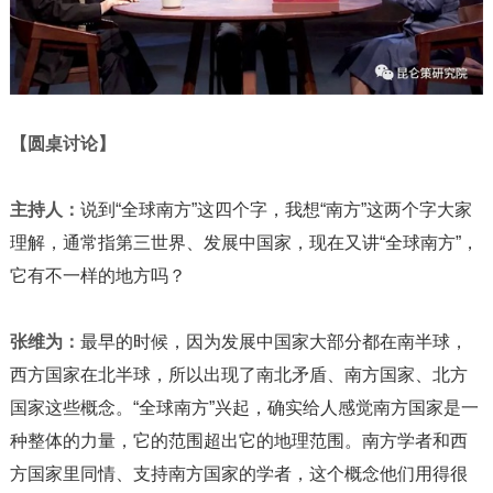
【圆桌讨论】
主持人：
说到“全球南方”这四个字，我想“南方”这两个字大家
理解，通常指第三世界、发展中国家，现在又讲“全球南方”，
它有不一样的地方吗？
张维为：
最早的时候，因为发展中国家大部分都在南半球，
西方国家在北半球，所以出现了南北矛盾、南方国家、北方
国家这些概念。“全球南方”兴起，确实给人感觉南方国家是一
种整体的力量，它的范围超出它的地理范围。南方学者和西
方国家里同情、支持南方国家的学者，这个概念他们用得很