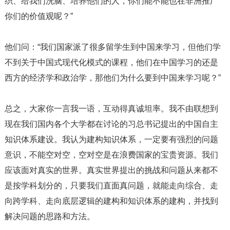
织、给我们洗脑、培养他们的人，你们能不能也在非洲推广
你们的价值观呢？”
他们问：“我们国家派了很多留学生到中国来学习，但他们学
不到关于中国式现代化模式的课程，他们在中国学习的还是
西方的经济学和政治学，那他们为什么要到中国来学习呢？”
总之，大家你一言我一语，互动得真诚坦率。我不由联想到
现在我们国内各个大学都在讨论的习总书记提出的中国自主
知识体系建设。我认为建构知识体系，一定要有强烈的问题
意识，不能空对空，空对空是在浪费国家的宝贵资源。我们
应该面对真实的世界。真实世界提出的挑战和问题从来都不
是按学科划分的，只要我们直面真问题，就能走向综合、走
向跨学科、走向底层逻辑的建构和知识体系的建构，并找到
解决问题的思路和方法。