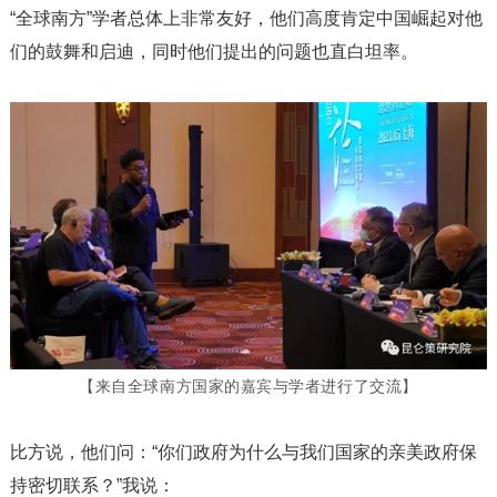
“全球南方”学者总体上非常友好，他们高度肯定中国崛起对他
们的鼓舞和启迪，同时他们提出的问题也直白坦率。
【来自全球南方国家的嘉宾与学者进行了交流】
比方说，他们问：“你们政府为什么与我们国家的亲美政府保
持密切联系？”我说：