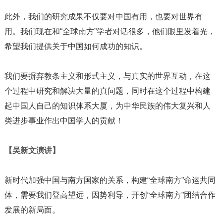
此外，我们的研究成果不仅要对中国有用，也要对世界有
用。我们现在和“全球南方”学者对话很多，他们眼里发着光，
希望我们提供关于中国如何成功的知识。
我们要摒弃教条主义和形式主义，与真实的世界互动，在这
个过程中研究和解决大量的真问题，同时在这个过程中构建
起中国人自己的知识体系大厦，为中华民族的伟大复兴和人
类进步事业作出中国学人的贡献！
【吴新文演讲】
新时代加强中国与南方国家的关系，构建“全球南方”命运共同
体，需要我们登高望远，因势利导，开创“全球南方”团结合作
发展的新局面。