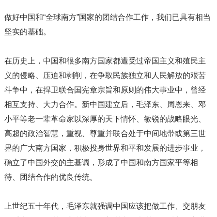
做好中国和“全球南方”国家的团结合作工作，我们已具有相当
坚实的基础。
在历史上，中国和很多南方国家都遭受过帝国主义和殖民主
义的侵略、压迫和剥削，在争取民族独立和人民解放的艰苦
斗争中，在捍卫联合国宪章宗旨和原则的伟大事业中，曾经
相互支持、大力合作。新中国建立后，毛泽东、周恩来、邓
小平等老一辈革命家以深厚的天下情怀、敏锐的战略眼光、
高超的政治智慧，重视、尊重并联合处于中间地带或第三世
界的广大南方国家，积极投身世界和平和发展的进步事业，
确立了中国外交的主基调，形成了中国和南方国家平等相
待、团结合作的优良传统。
上世纪五十年代，毛泽东就强调中国应该把做工作、交朋友