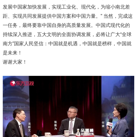
发展中国家加快发展，实现工业化、现代化，为缩小南北差
距、实现共同发展提供中国方案和中国力量。” 当然，完成这
一任务，最终要靠中国自身的高质量发展。中国式现代化的
持续深入推进，五大文明的全面协调发展，必将让广大“全球
南方”国家人民坚信：中国就是机遇，中国就是榜样，中国就
是未来！
谢谢大家！