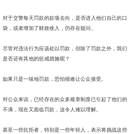
对于交警每天罚款的款项去向，是否进入他们自己的口
袋，或者增加了财政收入，仍存在疑问。
尽管对违法行为应该处以罚款，但除了罚款之外，我们
是否还有其他的惩戒措施呢？
如果只是一味地罚款，恐怕很难让公众接受。
对公众来说，已经存在的众多规章制度已引起了他们的
不满，现在又面临罚款，这令人难以理解。
甚至一些抗拒者，特别是一些年轻人，表示将挑战这些