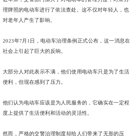
理牌照的电动车进行了依法查处。这不仅对年轻人，也
对老年人产生了影响。
2023
年
月
日，电动车治理条例正式公布，这一消息在
7
1
社会上引起了巨大的反响。
大部分人对此表示不满，他们使用电动车只是为了生活
便利，但现在感到了压力。
他们认为电动车应该是为人民服务的，它确实在一定程
度上提供了生活便利和活动的灵活性。
然而，严格的交警治理制度却给人们带来了无形的压