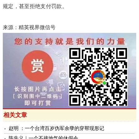
规定，甚至拒绝支付罚款。
来源：精英视界微信号
相关文章
赵明 ：一个台湾百岁伪军余孽的穿帮现形记
陈先义｜一个不接地气的休假令