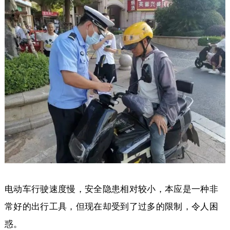
电动车行驶速度慢，安全隐患相对较小，本应是一种非
常好的出行工具，但现在却受到了过多的限制，令人困
惑。