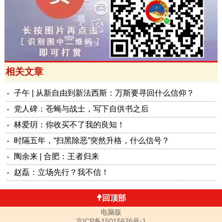
相关文章
子午 | 从新自由到新法西斯：万斯要寻回什么信仰？
党人碑：苍蝇与战士，写下自供书之后
林爱玥：你收买不了我的良知！
时隔五年，“扫黑除恶”突然升格，什么信号？
陶余来 | 合肥：王者归来
赵磊：立场先行？我不信！
回顶部
电脑版
京ICP备15015626号-1