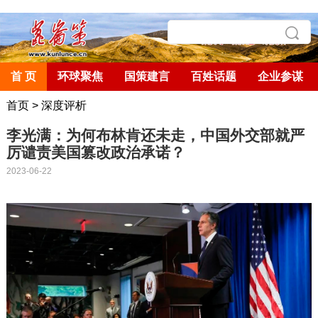
首 页
环球聚焦
国策建言
百姓话题
企业参谋
首页
>
深度评析
李光满：为何布林肯还未走，中国外交部就严
厉谴责美国篡改政治承诺？
2023-06-22