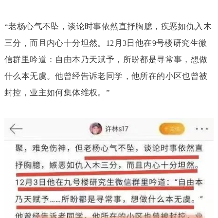
“老杨心气不坠，谈论时事依然直抒胸臆，疾恶如仇入木
三分，而且内心十分坦然。
月
日他在
号楼研究生微
12
3
9
信群里吟道：自由本乃天赋予，所盼都是寻常事，想做
什么本无虞。他曾经告诉老同学，他所在的小区也曾被
封控，业主如何集体维权。”