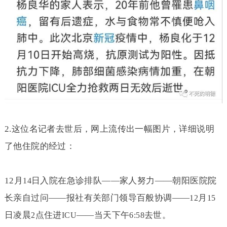
2.
这位名记者去世后，网上流传出一幅图片，详细说明
了他住院的经过：
12
月
日入院在急诊排队——家人努力——朝阳医院院
14
长亲自过问——报社有关部门领导百般协调——
月
12
15
日凌晨
点住进
——当天下午
去世。
2
ICU
6:58