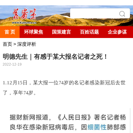
首 页
环球聚焦
国策建言
百姓话题
企业参谋
首页
>
深度评析
明德先生｜有感于某大报名记者之死！
2022-12-19
1.12
月
日，某大报一位
岁的名记者感染新冠后去世
15
74
了，享年
岁。
74