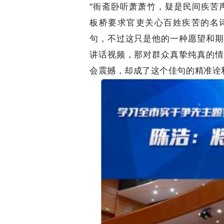
“衙斋卧听萧萧竹，疑是民间疾苦
板桥要求官吏关心百姓疾苦的名诗
句，不过这只是他的一种愿望和期
讲话视频，那对群众真挚纯真的情
会震撼，却成了这个佳句的精准诠