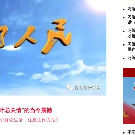
习
习
话
习
才
习
民
习
一叶总关情”的当今震撼
心群众生活，注意工作方法》
不忘