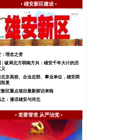
•
雄安新区建设
•
安：理念之变
明 | 破局北方弱南方兴：雄安千年大计的历
意义
接北京高校、企业总部、事业单位，雄安两
划批复
安新区重点项目最新探访来啦
旭之：漫话雄安与河北
•
党要管党 从严治党
•