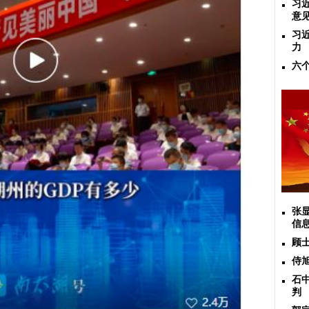
习
意
习
力
六
张
信
顾
侍
石
判