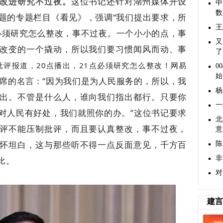
改进研究不过夜。
这位书记还针对湖州媒体开设
中
数
题的专题栏目《看见》，强调“我们提出要求，所
王
点必须研究怎么整改，事不过夜。一个小小的点，事
又
改变的一个撬动，所以我们要习惯闻风而动、事
了
评报道，20点播出，21点必须研究怎么整改！网易
0
始
席的
“因为我们是为人民服务的，所以，我
名言：
杨
出。不管是什么人，谁向我们指出都行。只要你
一
对人民有好处，我们就照你的办。”这位书记要求
北
评不能压制批评，而且要认真整改，事不过夜，
意
怀坦白，这与那些听不得一点反面意见，千方百
陈
非
比。
对
建言