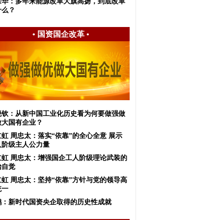
宗华：多年来能源改革大旗高扬，到底改革
什么？
•
国资国企改革
•
晓钦：从新中国工业化历史看为何要做强做
做大国有企业？
虹 周忠太：落实“依靠”的全心全意 展示
人阶级主人公力量
立虹 周忠太：增强国企工人阶级理论武装的
治自觉
立虹 周忠太：坚持“依靠”方针与党的领导高
统一
鹏：新时代国资央企取得的历史性成就