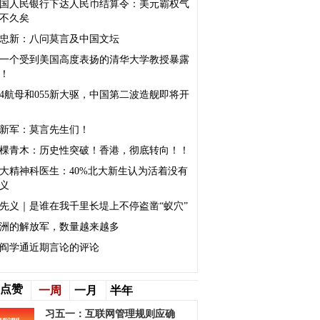
国人民银行下达人民币结算令：美元霸权气
不久矣
忠新：八问莫言及中国文坛
一个受到美国高度表扬的清华大学教授暴露
！
04航母和055新大驱，中国第二波造舰即将开
新军：莫言先生们！
棵青木：历史性突破！香港，彻底转向！！
大精神科医生：40%北大新生认为活着没有
义
先义｜是谁在我千里长堤上不停盗凿“蚁穴”
洲的解放军，数量越来越多
阎学通近期言论的评论
点赞
一周
一月
半年
习五一：互联网管理规则应确