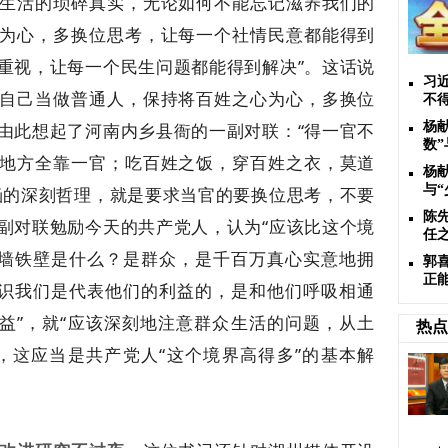
生活的琐碎真实，无论如何不能忘记滋养我们的
为心，多换位思考，让每一个社情民意都能得到
重视，让每一个民生问题都能得到解决”。这话说
习
自己当做普通人，保持将百姓之心为心，多换位
不
由此想起了河南内乡县衙的一副对联：“得一官不
杨
数”
地方全靠一官；吃百姓之饭，穿百姓之衣，莫道
杨
与“
涵的深刻哲理，就是要求当官的要换位思考，不要
陈
副对联勉励今天的共产党人，认为“应该比这个境
任
铜墙铁壁是什么？是群众，是千百万真心实意地拥
郭
正
认识我们是代表他们的利益的，是和他们呼吸相通
利益”，就“应该深刻地注意群众生活的问题，从土
热点
，
应当是共产党人“这个境界高得多”的基本解
这