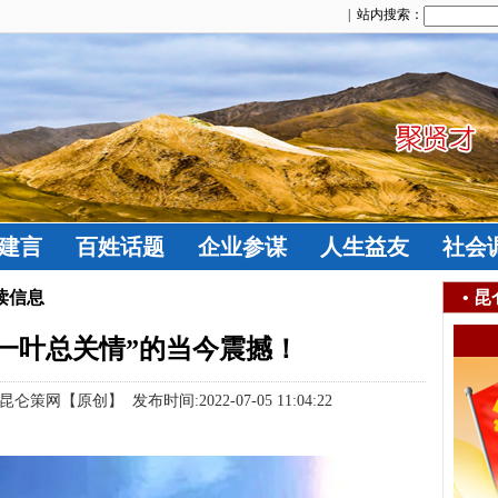
| 站内搜索：
建言
百姓话题
企业参谋
人生益友
社会
读信息
•
昆
一叶总关情”的当今震撼！
【原创】 发布时间:2022-07-05 11:04:22