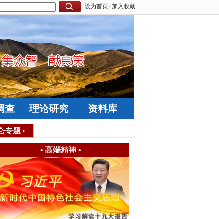
设为首页
|
加入收藏
调查
理论研究
资料库
仑专题
•
•
高端精神
•