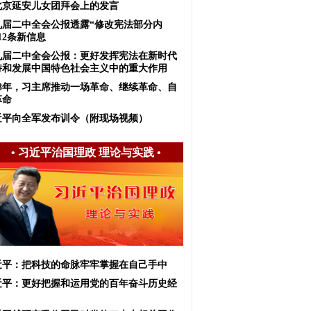
北京延安儿女团拜会上的发言
九届二中全会公报透露“修改宪法部分内
12条新信息
九届二中全会公报：更好发挥宪法在新时代
持和发展中国特色社会主义中的重大作用
018年，习主席推动一场革命、继续革命、自
革命
近平向全军发布训令（附现场视频）
•
习近平治国理政 理论与实践
•
近平：把科技的命脉牢牢掌握在自己手中
近平：更好把握和运用党的百年奋斗历史经