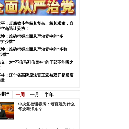
近平：反腐败斗争极其复杂、极其艰难，容
得丝毫退让妥协！
献坤：准确把握全面从严治党中的“多
与“少数”
献坤：准确把握全面从严治党中的“多数”
少数”
先义｜对“不信马列信鬼神”的干部不能听之
之
喜林：辽宁省高院原法官王宏被双开是反腐
能量
排行
一周
一月
半年
中央党校谢春涛：老百姓为什么
怀念毛泽东？