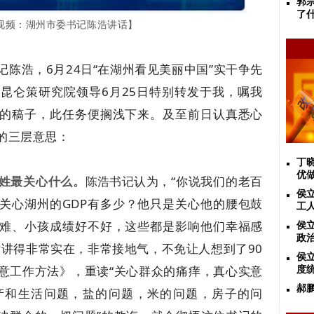
郭
了
”视频：湖州市委书记陈浩讲话】
陈浩，6月24日“在湖州看见美丽中国”实干争先
昆仑策研究院领导6月25日特别转发于我，嘱我
的稿子，此任务便搁浅下来。及至前日认真悉心
的三层意思：
丁
优
姓最关心什么。
认为，“你说我们的老百
陈浩书记
侯立
关心湖州的GDP有多少？他只是关心他的腰包鼓
工
难、小孩成绩好不好，这些都是影响他们幸福感
侯
政
话讲得非常实在，非常接地气，不免让人想到了90
侯
意工作方法》，重读“关心群众的痛痒，真心实意
度
郝
产和生活问题，盐的问题，米的问题，房子的问