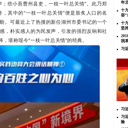
声；些小吾曹州县吏，一枝一叶总关情”。此乃郑
年
十
，其中的“一枝一叶总关情”便是脍炙人口的名
容”
盼。可最近上了热搜的新任湖州市委书记的一个
十
坚
感，朴实感人的为民发声，引发的强烈反响和社
2
释，堪称现今“一枝一叶总关情”的经典。
我
习
习
习
验