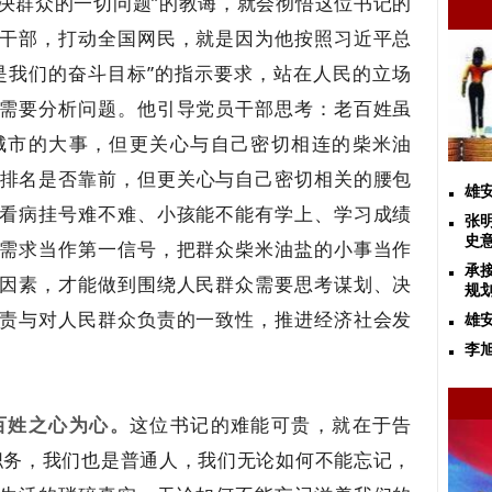
决群众的一切问题”的教诲，就会彻悟这位书记的
干部，打动全国网民，就是因为他按照习近平总
是我们的奋斗目标”的指示要求，站在人民的立场
需要分析问题。他引导党员干部思考：老百姓虽
城市的大事，但更关心与自己密切相连的柴米油
省排名是否靠前，但更关心与自己密切相关的腰包
雄
看病挂号难不难、小孩能不能有学上、学习成绩
张
史
需求当作第一信号，把群众柴米油盐的小事当作
承
因素，才能做到围绕人民群众需要思考谋划、决
规
责与对人民群众负责的一致性，推进经济社会发
雄
李
百姓之心为心
。
这位书记的难能可贵，就在于告
职务，我们也是普通人，我们无论如何不能忘记，