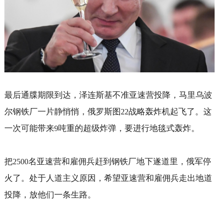
最后通牒期限到达，泽连斯基不准亚速营投降，马里乌波
尔钢铁厂一片静悄悄，俄罗斯图
战略轰炸机起飞了。这
22
一次可能带来
吨重的超级炸弹，要进行地毯式轰炸。
9
把
名亚速营和雇佣兵赶到钢铁厂地下遂道里，俄军停
2500
火了。处于人道主义原因，希望亚速营和雇佣兵走出地道
投降，放他们一条生路。