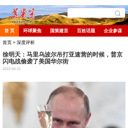
首 页
环球聚焦
国策建言
百姓话题
企业参谋
首页
>
深度评析
徐明天：马里乌波尔吊打亚速营的时候，普京
闪电战偷袭了美国华尔街
2022-04-21