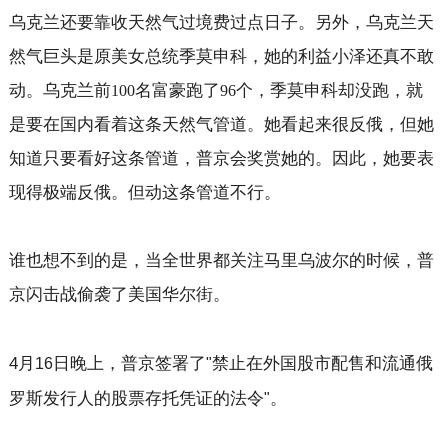
乌克兰还要靠收天然气过境费过点日子。另外，乌克兰天
然气巨头是原美女总统季莫申科，她的利益小泽还真不敢
动。乌克兰前
名富豪跑了
个，季莫申科却没跑，就
100
96
是要在国内看着这条天然气管道。她看起来很反俄，但她
知道只要看好这条管道，普京会奖赏她的。因此，她要表
现得极端反俄。但动这条管道不行。
谁也想不到的是，当全世界都关注马里乌波尔的时候，普
京闪击战偷袭了美国华尔街。
4
月
日晚上，普京签署了
禁止在外国股市配售和流通俄
16
"
罗斯发行人的股票存托凭证的法令
。
"