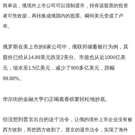
简单说，俄境外上市公司可以强制退市，持有该股票的投资
者可凭收据，再转换成俄国内的股票。
瞬间美元变成了卢
布。
俄罗斯在美上市的
家公司中，俄联邦储蓄银行为例，其
6
股价已经从
美元跌至
美分。市值也从近
亿美
14.89
2
1000
元，缩水至
亿美元，减少了
多亿美元，跌幅
1.5
900
。
99.88%
华尔街的金融大亨们正喝着香槟要轻松地抄底。
但没想到普京出台的这个法令，
让俄的境外上市企业没有被
西方收割，而把西方收割了。
普京的退市法令，实现了海外