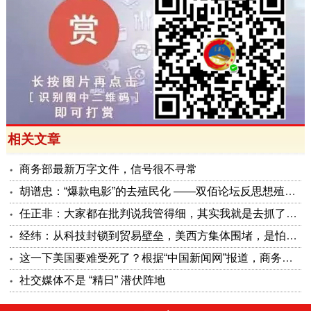
相关文章
商务部最新万字文件，信号很不寻常
胡谱忠：“爆款电影”的去殖民化 ——双佰论坛反思想殖民系列报告之五
任正非：大家都在批判说我管得细，其实我就是去抓了一些点激活原有政策这潭水
经纬：从科技封锁到贸易壁垒，美西方集体围堵，是怕被砸了金饭碗
这一下美国要难受死了？根据“中国新闻网”报道，商务部公布了5项对美反制措施，可谓是招招击准美国要害！
社交媒体不是 “精日” 潜伏阵地