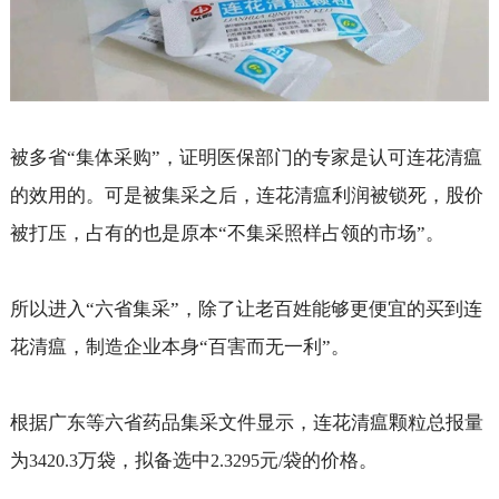
被多省“集体采购”，证明医保部门的专家是认可连花清瘟
的效用的。可是被集采之后，连花清瘟利润被锁死，股价
被打压，占有的也是原本“不集采照样占领的市场”。
所以进入“六省集采”，除了让老百姓能够更便宜的买到连
花清瘟，制造企业本身“百害而无一利”。
根据广东等六省药品集采文件显示，连花清瘟颗粒总报量
为
万袋，拟备选中
元
袋的价格。
3420.3
2.3295
/