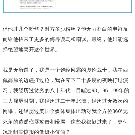
但他才几个粉丝？对方多少粉丝？他无力苍白的申辩反
而给他招来了更多的侮辱谩骂和嘲讽。最终，他只能选
择绝望地离开这个世界。
我是无所谓了，我是一个饱经风霜的舆论战士，我在西
藏高原的边疆扛过枪，我在零下二十多度的夜晚打过演
习，我经历过贫穷的八十年代，目睹过
、
、
年的
93
96
99
三大屈辱时刻，我经历过二十年北漂，经历过无数次的
网曝，还经历过美国全媒体集体出动对我全方位
无
360°
死角的造谣侮辱攻击和谩骂。这些我都挺过来了，更何
况蛆蛆某惊报的低级小伎俩？