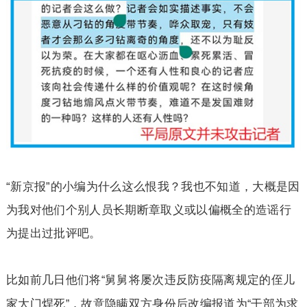
“
新京报
”
的小编为什么这么恨我？我也不知道，大概是因
为我对他们个别人员长期断章取义或以偏概全的造谣行
为提出过批评吧。
比如前几日他们将
舅舅将屡次违反防疫隔离规定的侄儿
“
家大门焊死
，故意隐瞒双方身份后改编报道为
干部为求
”
“