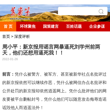
首 页
环球聚焦
国策建言
百姓话题
企业参谋
首页
>
深度评析
周小平：新京报用谣言网暴逼死刘学州前两
天，他们还想用逼死我！！
2022-01-26
前言：
凭什么被警方、被军方、甚至被新华社点名批评过
的新京报依然可以继续作恶，凭什么被网信办点名批评和
公开处罚的新京报却依然逍遥网上。凭什么批评他们的网
友要被平台删帖封号，凭什么他们可以随意攻击侮辱造谣
诋毁他人而逍遥法外！