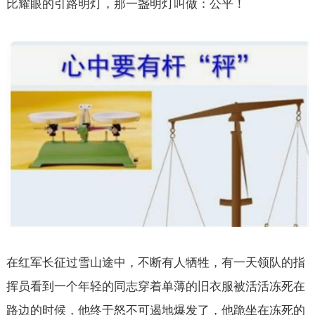
比耀眼的引路明灯，那一盏明灯叫做：公平！
在红军长征过雪山途中，不断有人牺牲，有一天领队的指
挥员看到一个年轻的同志穿着单薄的旧衣服被活活冻死在
路边的时候，他终于怒不可遏地爆发了，他跪坐在冻死的