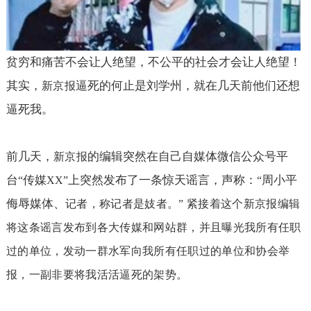
贫穷和痛苦不会让人绝望，不公平的社会才会让人绝望！
其实，
逼死的何止是刘学州，就在几天前他们还想
新京报
逼死我。
前几天，
的编辑突然在自己自媒体微信公众号平
新京报
台
传媒
上突然发布了一条惊天谣言，声称：
周小平
“
XX”
“
侮辱媒体、
记者，称记者是妓者。
”
紧接着这个
新京报
编辑
将这条谣言发布到各大传媒和网站群，并且曝光我所有任职
过的单位，发动一群水军向我所有任职过的单位和协会举
报，一副非要将我活活逼死的架势。