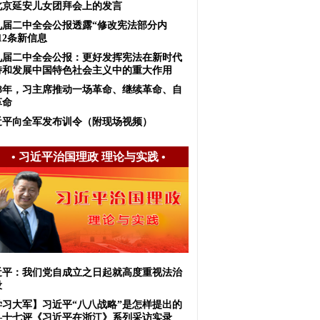
北京延安儿女团拜会上的发言
九届二中全会公报透露“修改宪法部分内
12条新信息
九届二中全会公报：更好发挥宪法在新时代
持和发展中国特色社会主义中的重大作用
018年，习主席推动一场革命、继续革命、自
革命
近平向全军发布训令（附现场视频）
•
习近平治国理政 理论与实践
•
近平：我们党自成立之日起就高度重视法治
设
学习大军】习近平“八八战略”是怎样提出的
—十七评《习近平在浙江》系列采访实录