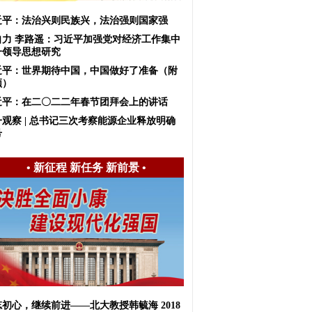
近平：法治兴则民族兴，法治强则国家强
自力 李路遥：习近平加强党对经济工作集中
一领导思想研究
近平：世界期待中国，中国做好了准备（附
频）
近平：在二〇二二年春节团拜会上的讲话
一观察 | 总书记三次考察能源企业释放明确
号
•
新征程 新任务 新前景
•
初心，继续前进——北大教授韩毓海 2018