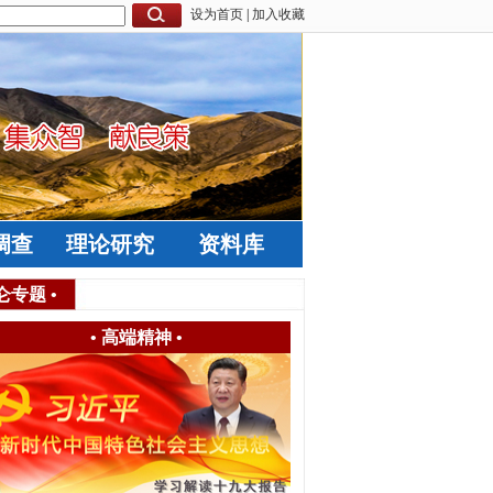
设为首页
|
加入收藏
调查
理论研究
资料库
仑专题
•
•
高端精神
•