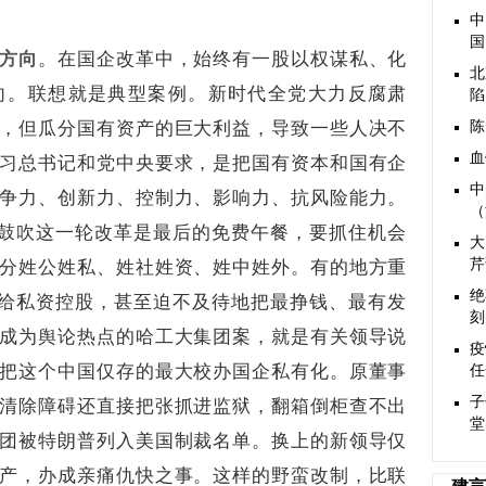
中
国
方向
。在国企改革中，始终有一股以权谋私、化
北
向。联想就是典型案例。新时代全党大力反腐肃
陷
，但瓜分国有资产的巨大利益，导致一些人决不
陈
血
习总书记和党中央要求，是把国有资本和国有企
中
争力、创新力、控制力、影响力、抗风险能力。
（
，鼓吹这一轮改革是最后的免费午餐，要抓住机会
大
分姓公姓私、姓社姓资、姓中姓外。有的地方重
芹
绝
送给私资控股，甚至迫不及待地把最挣钱、最有发
刻
成为舆论热点的哈工大集团案，就是有关领导说
疫
把这个中国仅存的最大校办国企私有化。原董事
任
子
清除障碍还直接把张抓进监狱，翻箱倒柜查不出
堂
团被特朗普列入美国制裁名单。换上的新领导仅
产，办成亲痛仇快之事。这样的野蛮改制，比联