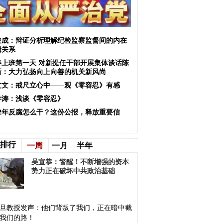
俊成：辩证分析理解纪检监察监督间的内在
辑关系
春上班第一天 对新提任干部开展集体谈话陈
新：大力弘扬向上向善的机关新风尚
文文：戒尺立心中——观《零容忍》有感
学涛：浅谈《零容忍》
022年反腐怎么干？这份公报，释放重要信
！
排行
一周
一月
半年
吴宣恭：警醒！不断增强的资本
势力正在破坏中共政治基础
旦教授发声：他们背叛了我们，正在暗中截
我们的路！