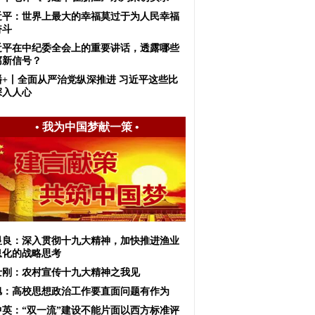
近平：世界上最大的幸福莫过于为人民幸福
奋斗
近平在中纪委全会上的重要讲话，透露哪些
腐新信号？
播+丨全面从严治党纵深推进 习近平这些比
深入人心
•
我为中国梦献一策
•
显良：深入贯彻十九大精神，加快推进渔业
息化的战略思考
士刚：农村宣传十九大精神之我见
旭：高校思想政治工作要直面问题有作为
中英：“双一流”建设不能片面以西方标准评