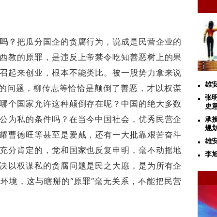
吗？
把瓜分国企的贪腐行为，说成是民营企业的
西教的原罪，是违反上帝禁令吃知善恶树上的果
召起来创业，根本不能类比。被一股势力拿来说
雄
现的问题，柳传志等恰恰是颠倒了善恶，才以权谋
张
哪个国家允许这种颠倒存在呢？中国的绝大多数
史
公为私的条件吗？在当今中国社会，优秀民营企
承
规
耀曹德旺等甚至是爱戴，还有一大批靠艰苦奋斗
雄
充分肯定的，党和国家也反复申明，毫不动摇地
李
决以权谋私的贪腐问题是民之大愿，是为所有企
环境，这与瞎掰的“原罪”毫无关系，不能把民营