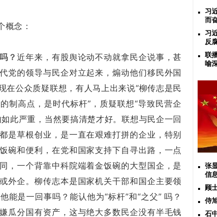
习
而
个概念：
习
反
联
吗？
近年来，有股舆论动不动就拿民企说事，甚
喻
代党的领导与民企对立起来，煽动他们移民外国
现在公众质疑联想，有人马上出来说“柳传志是民
的制高点，是时代标杆”，质疑联想“导致民营企
的如此严重，当然要搞清楚才好。联想与民企一回
都是草根创业，是一直在艰难打拼的企业，特别
饭碗和便利，在党和国家支持下自寻出路，一点
同，一个背靠中科院端着金饭碗的大型国企，是
张
信
或外企。柳传志本是国家机关干部和国企主要领
顾
能是一回事吗？能认他为“标杆”和“之父” 吗？
侍
嫌瓜分国有资产，这与绝大多数民企没有半毛钱
石