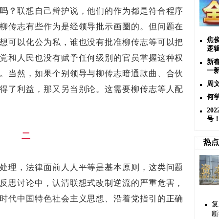
吗？
联想自己辩护说，他们的作为都是符合程序
柳传志有些作为是经领导批示画圈的。但问题在
焦
想可以化公为私，谁也没有批准柳传志等可以把
逻
党和人民也没有赋予任何级别的官员掌握这种权
新
一
。当然，如果个别领导与柳传志暗通款曲、合伙
周
得了利益，那又另当别论。这需要柳传志等人配
何
2
号
二
热点
处理，法律面前人人平等是基本原则，这类问题
反思讨论中，认清联想式改制逆流的严重危害，
时代中国特色社会主义思想、沿着党指引的正确
复
断