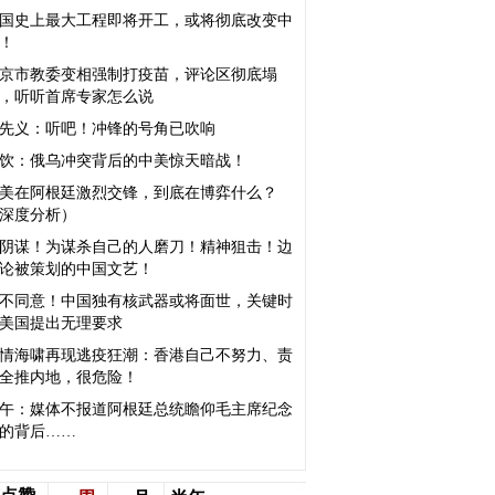
国史上最大工程即将开工，或将彻底改变中
！
京市教委变相强制打疫苗，评论区彻底塌
，听听首席专家怎么说
先义：听吧！冲锋的号角已吹响
饮：俄乌冲突背后的中美惊天暗战！
美在阿根廷激烈交锋，到底在博弈什么？
深度分析）
阴谋！为谋杀自己的人磨刀！精神狙击！边
论被策划的中国文艺！
不同意！中国独有核武器或将面世，关键时
美国提出无理要求
情海啸再现逃疫狂潮：香港自己不努力、责
全推内地，很危险！
午：媒体不报道阿根廷总统瞻仰毛主席纪念
的背后……