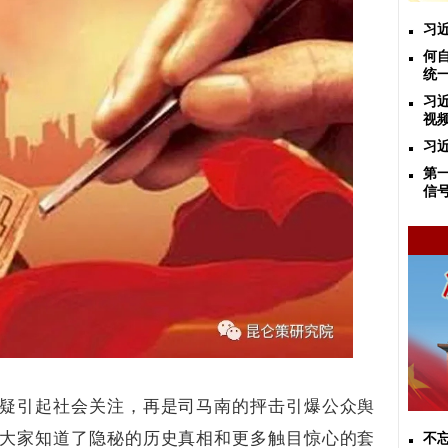
习
何
统
习
视
习
第
信
疑引起社会关注，再是司马南的抨击引爆公众舆
大家知道了隐秘的历史真相和更多触目惊心的套
不忘