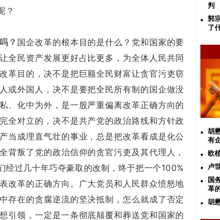
判
呢？
郭
了
吗？
国企改革的根本目的是什么？党和国家的要
让全民资产发展更好占比更多，为全体人民共同
改革目的，决不是把巨额全民财富让贪官污吏窃
人或外国人，决不是要把全民所有制的国企做没
私、化中为外，是一股严重偏离改革正确方向的
完全对立的，决不是共产党的政治路线和方针政
胡
产当成理直气壮的事业，总是把改革看成是化公
有
全背叛了党的政治信仰的贪官污吏及其代理人，
欧
们经过几十年巧夺豪取的改制，终于把一个100%
卢
国
表改革的正确方向。广大党员和人民群众愤怒地
革的
中存在的贪腐逆流的坚决抵制，怎么就成了否定
胡
想引领，一定是一条彻底颠覆和葬送党和国家的