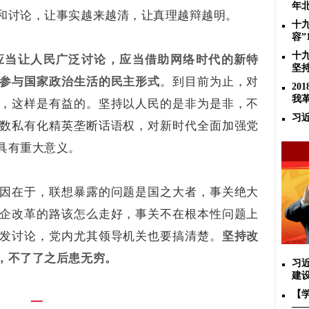
年
和讨论，让事实越来越清，让真理越辩越明。
十
容”
十
应当让人民广泛讨论，应当借助网络时代的新特
坚
参与国家政治生活的民主形式
。到目前为止，对
2
我
，这样是有益的。坚持以人民的是非为是非，不
习
数私有化精英垄断话语权，对新时代全面加强党
具有重大意义。
因在于，联想暴露的问题是国之大者，事关绝大
企改革的路该怎么走好，事关不在根本性问题上
发讨论，党内尤其领导机关也要搞清楚。
坚持改
，不了了之后患无穷。
习
建
【
一
—