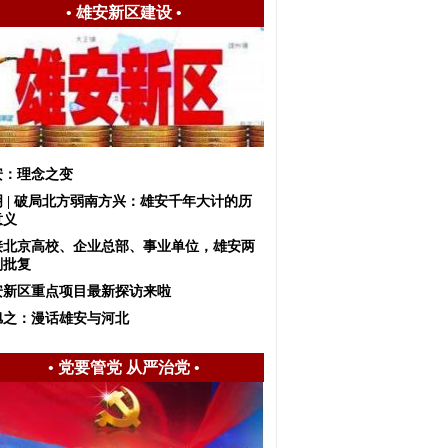
•
雄安新区建设
•
安：理念之变
明 | 破局北方弱南方兴：雄安千年大计的历
意义
接北京高校、企业总部、事业单位，雄安两
划批复
安新区重点项目最新探访来啦
旭之：漫话雄安与河北
•
党要管党 从严治党
•