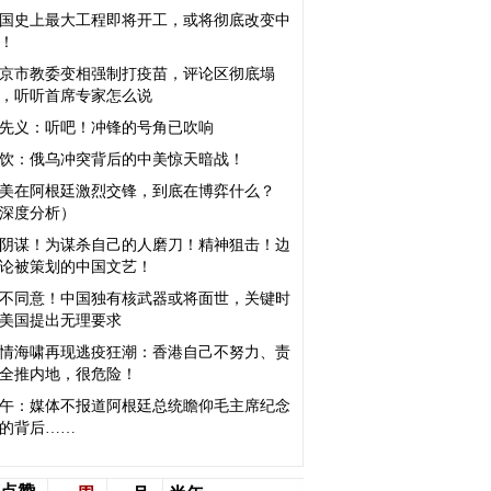
国史上最大工程即将开工，或将彻底改变中
！
京市教委变相强制打疫苗，评论区彻底塌
，听听首席专家怎么说
先义：听吧！冲锋的号角已吹响
饮：俄乌冲突背后的中美惊天暗战！
美在阿根廷激烈交锋，到底在博弈什么？
深度分析）
阴谋！为谋杀自己的人磨刀！精神狙击！边
论被策划的中国文艺！
不同意！中国独有核武器或将面世，关键时
美国提出无理要求
情海啸再现逃疫狂潮：香港自己不努力、责
全推内地，很危险！
午：媒体不报道阿根廷总统瞻仰毛主席纪念
的背后……