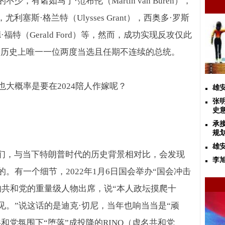
的不少，有诸如马丁·范布伦（
Martin van Buren
），
，尤利塞斯·格兰特（
Ulysses Grant
），西奥多·罗斯
·福特（
Gerald Ford
）等，然而，成功实现反攻仅此
国历史上唯一一位两度当选且任期不连续的总统。
也大概率是要在
2024
陪人作嫁呢？
雄
张
史
承
规
雄
统们，与当下特朗普时代的历史背景相对比，会发现
李
的。有一个细节，
2022
年
1
月
6
日国会举办“国会冲击
的共和党的重量级人物出席，说“本人政坛摸爬十
。”说这话的是迪克·切尼，当年也响当当是“顽
共和党氛围下“堕落”成投降的
RINO
（虚名共和党