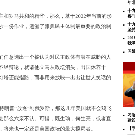
年
十
主和罗马共和的精华，那么，基于
2022
年当前的形
容”
十
抄一份作业，遗漏了雅典民主体制最重要的政治制
坚
2
我
习
们任意选出一个被认为对民主政体有潜在威胁的人
不经辩论，就请他立马从政坛消失，出国休养十
灯塔还能指路，而非用来放映一出出让世人笑话的
特朗普“放逐”到俄罗斯，那这几年美国就不会鸡飞
习
会那么六亲不认。可惜，既生瑜，何生亮，或者直
建
，将来也一定还是美国政坛的最大搅局者。
【
—