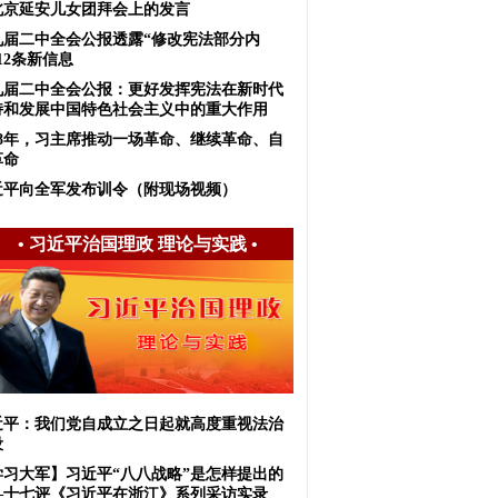
北京延安儿女团拜会上的发言
九届二中全会公报透露“修改宪法部分内
12条新信息
九届二中全会公报：更好发挥宪法在新时代
持和发展中国特色社会主义中的重大作用
018年，习主席推动一场革命、继续革命、自
革命
近平向全军发布训令（附现场视频）
•
习近平治国理政 理论与实践
•
近平：我们党自成立之日起就高度重视法治
设
学习大军】习近平“八八战略”是怎样提出的
—十七评《习近平在浙江》系列采访实录