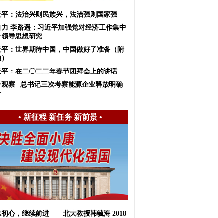
近平：法治兴则民族兴，法治强则国家强
自力 李路遥：习近平加强党对经济工作集中
一领导思想研究
近平：世界期待中国，中国做好了准备（附
频）
近平：在二〇二二年春节团拜会上的讲话
一观察 | 总书记三次考察能源企业释放明确
号
•
新征程 新任务 新前景
•
初心，继续前进——北大教授韩毓海 2018