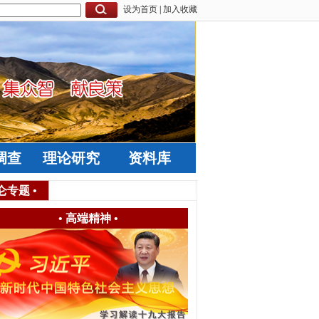
设为首页
|
加入收藏
调查
理论研究
资料库
仑专题
•
•
高端精神
•