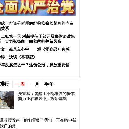
俊成：辩证分析理解纪检监察监督间的内在
辑关系
春上班第一天 对新提任干部开展集体谈话陈
新：大力弘扬向上向善的机关新风尚
文文：戒尺立心中——观《零容忍》有感
学涛：浅谈《零容忍》
022年反腐怎么干？这份公报，释放重要信
！
排行
一周
一月
半年
吴宣恭：警醒！不断增强的资本
势力正在破坏中共政治基础
旦教授发声：他们背叛了我们，正在暗中截
我们的路！