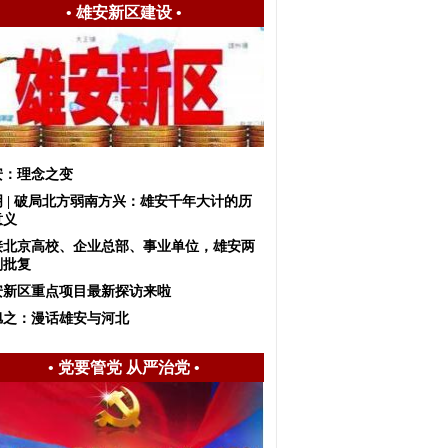
•
雄安新区建设
•
安：理念之变
明 | 破局北方弱南方兴：雄安千年大计的历
意义
接北京高校、企业总部、事业单位，雄安两
划批复
安新区重点项目最新探访来啦
旭之：漫话雄安与河北
•
党要管党 从严治党
•