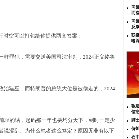
习
而
习
反
平行时空可以打包给你提供两套答案：
联
喻
一群罪犯，需要交送美国司法审判，
2024
正义终将
政治猎巫，而特朗普的总统大位是被偷走的，
2024
张
信
前耻的话，起码那一年也要均分天下，到时一定少
顾
侍
者说混乱。为什么笔者这么笃定？原因无非有以下
石