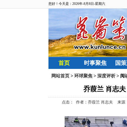
您好！今天是：2026年-8月8日-星期六
首页
时事聚焦
国策
网站首页
>
环球聚焦
>
深度评析
> 阅
乔葭兰 肖志夫
点击：
作者：乔葭兰 肖志夫 来源：昆仑策