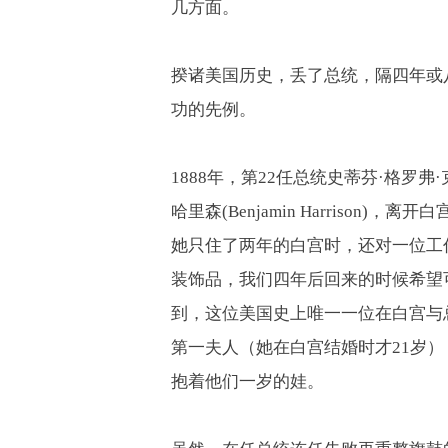
几方面。
揆诸美国历史，丢了总统，隔四年或
功的先例。
1888
年，第
22
任总统史蒂芬·格罗弗·
哈里森
(Benjamin Harrison)
，离开白
她只住了两年的白宫时，还对一位工
装饰品，我们四年后回来的时候希望
到，这位美国史上唯一一位在白宫与
第一夫人（她在白宫结婚时才
21
岁）
抱着他们一岁的娃。