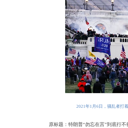
2021
年
1
月
6
日，骚乱者打
原标题：特朗普“勿忘在莒”到底行不