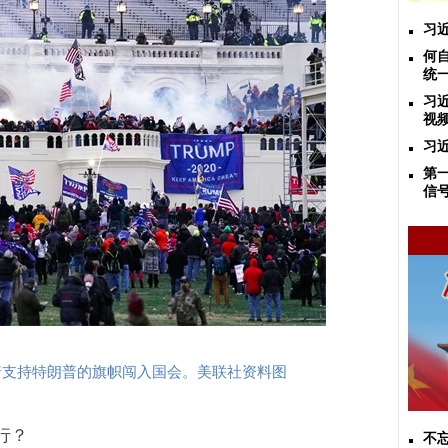
习
何
统
习
视
习
第
信
着支持特朗普的旗帜闯入国会。美联社资料图
行？
不忘