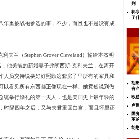
判
郭
了
八年重披战袍参选的事，不少，而且也不是没有成
克利夫兰（
Stephen Grover Cleveland
）输给本杰明·
宫，他美貌的新婚妻子弗朗西斯·克利夫兰，在离开
作人员交待说要好好照顾这套房子里所有的家具和
胡
可以看见所有东西都正像现在一样。她竟然说到做
有
总统举行婚礼的第一夫人，也是美国史上最年轻的
欧
卢
，时隔四年之后，又与夫君重回白宫，而且怀里还
国
革的
胡