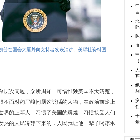
中
国
北
陷
陈
血
朗普在国会大厦外向支持者发表演讲。美联社资料图
中
（
大
芹
绝
深层次问题，众所周知，可惜惟独美国不太清楚，
刻
疫
得不面对的严峻问题这类话的人物，在政治前途上
任
世界的上等人，习惯了美国的辉煌，习惯接受人们
子
堂
发热的人民冷静下来的，人民就让他一辈子喝凉水