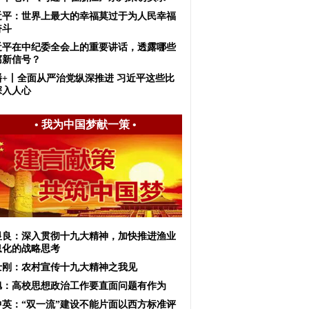
近平：世界上最大的幸福莫过于为人民幸福
奋斗
近平在中纪委全会上的重要讲话，透露哪些
腐新信号？
播+丨全面从严治党纵深推进 习近平这些比
深入人心
•
我为中国梦献一策
•
显良：深入贯彻十九大精神，加快推进渔业
息化的战略思考
士刚：农村宣传十九大精神之我见
旭：高校思想政治工作要直面问题有作为
中英：“双一流”建设不能片面以西方标准评