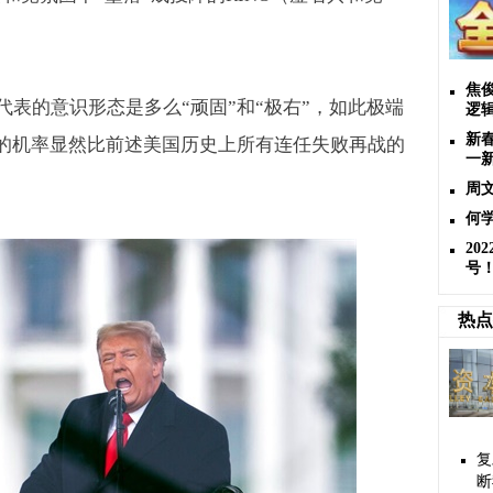
焦
表的意识形态是多么“顽固”和“极右”，如此极端
逻
新
”的机率显然比前述美国历史上所有连任失败再战的
一
周
何
2
号
热点
复
断