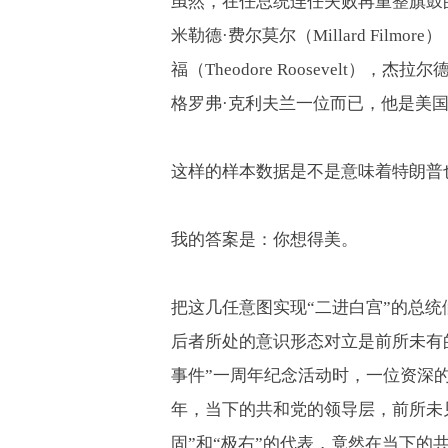
虽然，在任总统连任失败再重整旗鼓
米勒德·费尔莫尔（
Millard Filmore
）
福（
Theodore Roosevelt
），杰拉尔德
格罗弗·克利夫兰一位而已，他是美
这样的样本数据是不是意味着特朗普
我的答案是：你想得美。
把这几任意图实现“二进白宫”的总
后者所处的意识形态对立是前所未有
事件”一周年纪念活动时，一位资深
年，当下的共和党的领导层，前所未见
固”和“极右”的代表，竟然在当下的