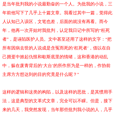
是当年批判我的小说最勤奋的一个人。为批我的小说，三
年前他写下了几乎上十篇文章。我看过其中一篇，觉得此
人认知已入误区，文笔也差，后面的就没有再看。而今
年，他再一次开始对我批判，认定我日记中所写的
枉死
“
者
，是诬陷医护人员。文中甚至还用了这样的文字：
把
”
“
所有因病去世的人说成是含冤而死的
枉死者
，借以在自
‘
’
己拥趸中掀起仇恨和歇斯底里的情绪，这和香港的动乱
中，躲在废青背后的
大台
的所作所为是一样的，作协前
‘
’
主席方方想达到的目的究竟是什么呢？
”
这样的逻辑和这类的构陷，以及这样的恶批，是其惯用手
法，这是典型的文革式文章，完全可以不睬。但是，接下
来的几天，我突然发现，当年那些批判我小说的人，几乎