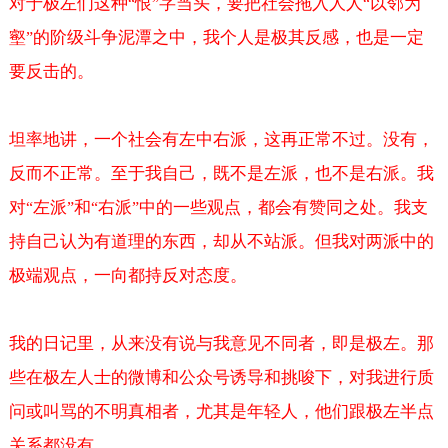
对于极左们这种
恨
字当头，要把社会拖入人人
以邻为
“
”
“
壑
的阶级斗争泥潭之中，我个人是极其反感，也是一定
”
要反击的。
坦率地讲，一个社会有左中右派，这再正常不过。没有，
反而不正常。至于我自己，既不是左派，也不是右派。我
对
左派
和
右派
中的一些观点，都会有赞同之处。我支
“
”
“
”
持自己认为有道理的东西，却从不站派。但我对两派中的
极端观点，一向都持反对态度。
我的日记里，从来没有说与我意见不同者，即是极左。那
些在极左人士的微博和公众号诱导和挑唆下，对我进行质
问或叫骂的不明真相者，尤其是年轻人，他们跟极左半点
关系都没有。