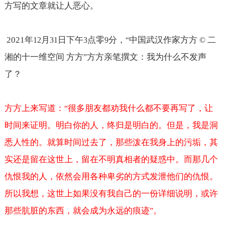
方写的文章就让人恶心。
2021
年
月
日下午
点零
分，
中国武汉作家方方
二
12
31
3
9
“
©
湘的十一维空间 方方
方方亲笔撰文：我为什么不发声
”
了？
方方上来写道：
很多朋友都劝我什么都不要再写了，让
“
时间来证明。明白你的人，终归是明白的。但是，我是洞
悉人性的。就算时间过去了，那些泼在我身上的污垢，其
实还是留在这世上，留在不明真相者的疑惑中。而那几个
仇恨我的人，依然会用各种卑劣的方式发泄他们的仇恨。
所以我想，这世上如果没有我自己的一份详细说明，或许
那些肮脏的东西，就会成为永远的痕迹
。
”