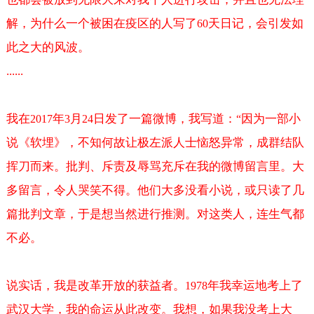
解，为什么一个被困在疫区的人写了
天日记，会引发如
60
此之大的风波。
......
我在
年
月
日发了一篇微博，我写道：
因为一部小
2017
3
24
“
说《软埋》，不知何故让极左派人士恼怒异常，成群结队
挥刀而来。批判、斥责及辱骂充斥在我的微博留言里。大
多留言，令人哭笑不得。他们大多没看小说，或只读了几
篇批判文章，于是想当然进行推测。对这类人，连生气都
不必。
说实话，我是改革开放的获益者。
年我幸运地考上了
1978
武汉大学，我的命运从此改变。我想，如果我没考上大