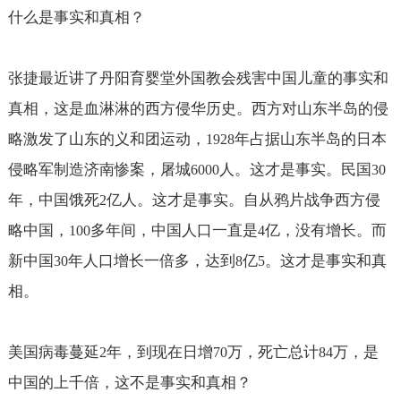
什么是事实和真相？
张捷最近讲了丹阳育婴堂外国教会残害中国儿童的事实和
真相，这是血淋淋的西方侵华历史。西方对山东半岛的侵
略激发了山东的义和团运动，
年占据山东半岛的日本
1928
侵略军制造济南惨案，屠城
人。这才是事实。民国
6000
30
年，中国饿死
亿人。这才是事实。自从鸦片战争西方侵
2
略中国，
多年间，中国人口一直是
亿，没有增长。而
100
4
新中国
年人口增长一倍多，达到
亿
。这才是事实和真
30
8
5
相。
美国病毒蔓延
年，到现在日增
万，死亡总计
万，是
2
70
84
中国的上千倍，这不是事实和真相？