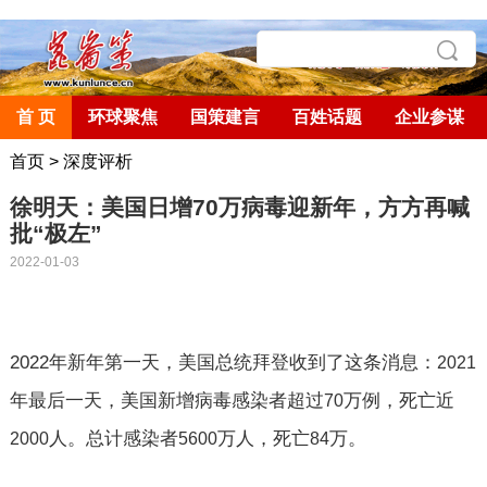
首 页
环球聚焦
国策建言
百姓话题
企业参谋
首页
>
深度评析
徐明天：美国日增70万病毒迎新年，方方再喊
批“极左”
2022-01-03
2022
年新年第一天，美国总统拜登收到了这条消息：
2021
年最后一天，美国新增病毒感染者超过
万例，死亡近
70
人。总计感染者
万人，死亡
万。
2000
5600
84