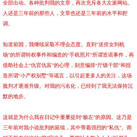
全部出动。各种批判我的文章，再次充斥各大左派网站。
人还是三年前的那些人，文章也还是三年前的水平和腔
调。
知道前因，我继续采取不理会态度。直到
送侄女到机
“
场
的所谓特权事件和编造的
手机照片
所谓造谣事件，再
”
“
”
借助社会上
仇官仇富
的心理，刻意编排
厅级干部
和捏
“
”
“
”
造所谓
小产权别墅
等谣言，以引起更多人的关注，这场
“
”
批判才逐渐升级。对我的污名化，已经到了我无法保持沉
默的地步。
这就是为什么我在日记中屡屡提到
极左
的原因。这乃是
“
”
三年前对我小说批判的延续，其中带着强烈的
私仇
。而
“
”