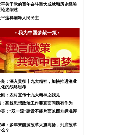
近平关于党的百年奋斗重大成就和历史经验
要论述综述
近平这样阐释人民民主
•
我为中国梦献一策
•
显良：深入贯彻十九大精神，加快推进渔业
息化的战略思考
士刚：农村宣传十九大精神之我见
旭：高校思想政治工作要直面问题有作为
中英：“双一流”建设不能片面以西方标准评
宗华：多年来能源改革大旗高扬，到底改革
什么？