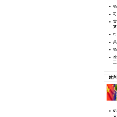
杨
司
震
某
司
吴
杨
徐
工
建言
彭
太