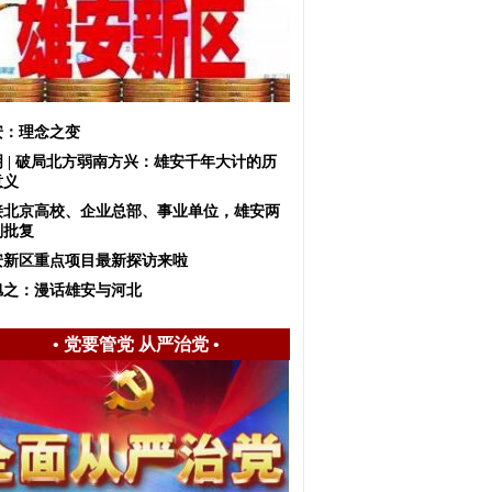
安：理念之变
明 | 破局北方弱南方兴：雄安千年大计的历
意义
接北京高校、企业总部、事业单位，雄安两
划批复
安新区重点项目最新探访来啦
旭之：漫话雄安与河北
•
党要管党 从严治党
•