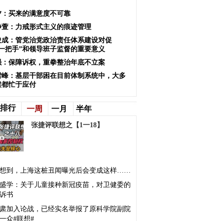
夕：买来的满意度不可靠
静萱：力戒形式主义的痕迹管理
俊成：管党治党政治责任体系建设对促
“一把手”和领导班子监督的重要意义
强：保障诉权，重拳整治年底不立案
雪峰：基层干部困在目前体制系统中，大多
候都忙于应付
排行
一周
一月
半年
张捷评联想之【1一18】
想到，上海这桩丑闻曝光后会变成这样……
盛学：关于儿童接种新冠疫苗，对卫健委的
诉书
肃加入论战，已经实名举报了原科学院副院
一众#联想#