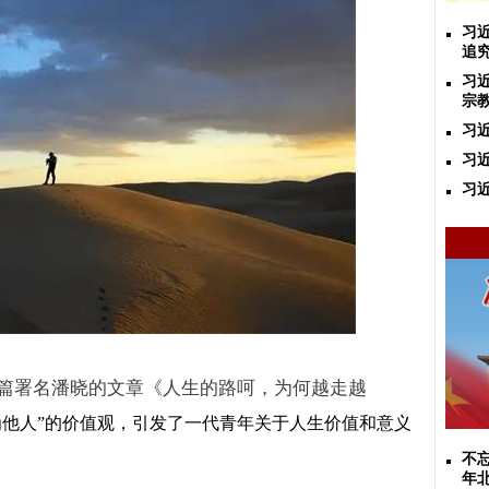
习
追
习
宗
习
习
习
篇署名潘晓的文章《人生的路呵，为何越走越
为他人
”
的价值观，引发了一代青年关于人生价值和意义
不忘
年