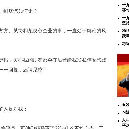
十
容”
，到底该如何走？
十
坚
方方、某协和某良心企业的事，一直处于舆论的风
2
我
习
更帖，关心我的朋友都会在后台给我发私信安慰鼓
一一回复，还请见谅！
五
的人反对我：
习
六
平
了挣流量，可他们解释不了我为什么不接广告；于