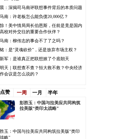
晨：深揭司马南评联想事件背后的本质问题
马南：许老板怎么能负债20,000亿？
惊！美中情局局长伯恩斯，任前是竟是国内
高校对外交往的重要合作伙伴？
马南：柳传志的事会不了了之吗？
铭：是“灵魂砍价”，还是放弃市场主权？
新军：是谁真正把联想掀了个底朝天
明天｜联想查不查？恒大救不救？中央经济
作会议是怎么说的？
点赞
一周
一月
半年
彭胜玉：中国与拉美应共同构筑
拉美版“类印太战略”
胜玉：中国与拉美应共同构筑拉美版“类印
战略”