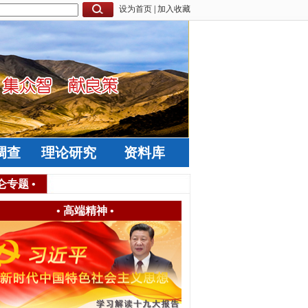
设为首页
|
加入收藏
调查
理论研究
资料库
仑专题
•
•
高端精神
•