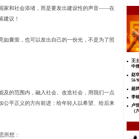
国家和社会添堵，而是要发出建设性的声音
——
在
策建议！
亮如囊萤，也可以发出自己的一份光，不是为了照
王
中
赵
56
超
能及的范围内，融入社会、改造社会，用我们一点
李
加公平正义的方向前进：给年轻人以希望、给后来
卢
（
思所想：