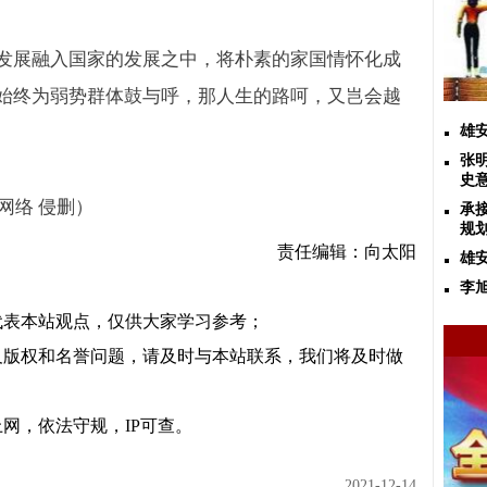
发展融入国家的发展之中，将朴素的家国情怀化成
始终为弱势群体鼓与呼，那人生的路呵，又岂会越
雄
张
史
网络 侵删）
承
规
责任编辑：向太阳
雄
李
代表本站观点，仅供大家学习参考；
及版权和名誉问题，请及时与本站联系，我们将及时做
网，依法守规，IP可查。
2021-12-14