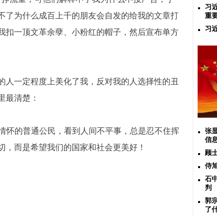
习
不了为什么成百上千的朋友会自发的给我的文章打
重
习
我扣一顶文革余孽、小粉红的帽子，然后宣布单方
的人一定程度上美化了我，反对我的人选择性的丑
里最清楚：
情怀的普通公民，看到人间不平事，总是忍不住挥
张
信
切，而是希望我们的国家和社会更美好！
顾
侍
石
判
郭
了