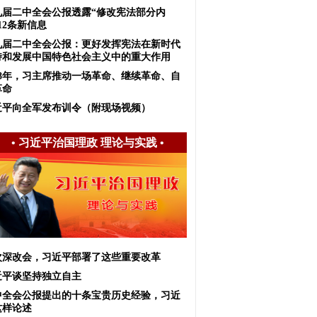
九届二中全会公报透露“修改宪法部分内
12条新信息
九届二中全会公报：更好发挥宪法在新时代
持和发展中国特色社会主义中的重大作用
018年，习主席推动一场革命、继续革命、自
革命
近平向全军发布训令（附现场视频）
•
习近平治国理政 理论与实践
•
次深改会，习近平部署了这些重要改革
近平谈坚持独立自主
中全会公报提出的十条宝贵历史经验，习近
这样论述