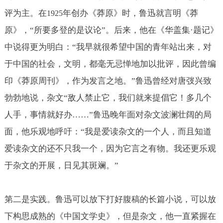
评为主。在
年创办《莽原》时，鲁迅就言明《莽
1925
原》，“所要多登的是议论”。后来，他在《华盖集·题记》
中说得更为明白：“我早就很希望中国的青年站出来，对
于中国的社会，文明，都毫无忌惮地加以批评，因此曾编
印《莽原周刊》，作为发言之地。”鲁迅曾经对唐弢兴致
勃勃地说，杂文“敌人禁止它，我们就来提倡它！多几个
人手，事情就好办……”鲁迅晚年面对杂文波澜壮阔的局
面，他乐观地呼吁：“我是爱读杂文的一个人，而且知道
爱读杂文的还不只我一个，因为它言之有物。我还更乐观
于杂文的开展，日见其斑斓。”
第二是实践。鲁迅可以放下打好腹稿的长篇小说，可以放
下构思成熟的《中国文学史》，但是杂文，他一直紧握在