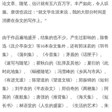
论文章、随笔，估计就有五六百万字。丰产如此，令人叹
服。唐弢也说过：“就文学生涯来说，我的大部分时间是
消磨在杂文的写作上。”
由于作品遍地盛开，结集的也不少。产生过影响的，除鲁
迅《且介亭杂文》等
本杂文集外，还有郭沫若的《羽书
16
集》、《蒲剑集》、《今昔集》；茅盾的《话匣子》、
《速写与随笔》；瞿秋白的《乱弹及其他》；夏衍的《此
时此地集》、《蜗楼随笔》；冯雪峰的《乡风与市风》、
《有进无退》；陈望道的《望道文辑》；郑振铎的《短剑
集》；刘半农的《半农杂文》；郑伯奇的《两栖集》；阿
英的《夜航集》；唐弢的《推背集》、《海天集》、《短
长书》；林语堂的《人生的盛宴》、《生活的艺术》，朱