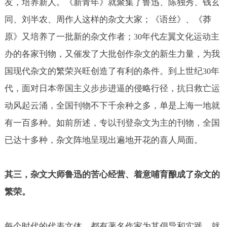
友，培养新人。《新青年》就聚集了鲁迅、陈独秀、钱玄
同、刘半农、周作人这样的杂文大家；《语丝》、《莽
原》又培养了一批新的杂文作者；
年代左翼文化运动主
30
办的各家刊物，又催发了大批创作杂文的新生力量，为我
国现代杂文的繁荣兴旺创造了有利的条件。到上世纪
年
30
代，面对日本帝国主义步步进逼的侵略行径，抗日救亡运
动风起云涌，全国刊物不下千余种之多，单是上海一地就
有一百多种。如前所述，专以刊登杂文为主的刊物，全国
已达十多种，杂文阵地呈现出遍地开花的喜人局面。
其三，杂文大师鲁迅的苦心经营、着意哺育酿成了杂文的
繁荣。
每个时代的代表文体，都有著名作家为其倡导和实践，就