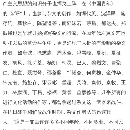
产主义思想的知识分子也挥戈上阵，在《中国青年》
的“杂评”上，也参与杂文的创作，如恽代英、沈泽民、施
存统、瞿秋白、陈望道等，而郭沫若、茅盾、郁达夫、郑
振铎也是早就开始撰写杂文的行家。在
年代左翼文艺运
30
动和以后的革命斗争中，更是涌现了大批的有影响的杂文
作者，如唐弢、徐懋庸、周木斋、冯雪峰、夏衍、夏征
农、胡风、徐诗荃、杨朔、柯灵、巴人、黎烈文、曹聚
仁、杜宣、聂绀弩、邵荃麟、邹韬奋、何家槐、金仲华、
朱光潜、施蛰存、宋云彬、孟超、吴晗、秦似、秦牧、王
力、林默涵、丁易、楼栖、黄裳、曾彦修等，几乎所有的
进行文化活动的作家，都曾拿起过杂文这一武器来战斗。
在抗日战争和解放战争时期，杂文作者队伍迅速壮
大。“这是一支由许许多多不同年龄、不同职业、不同民