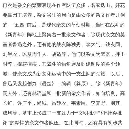
再次是杂文的繁荣表现在作者队伍众多，名家迭出。好花
要靠园丁培养，杂文兴旺的局面是由众多的杂文作者开创
的。“五四”前后，是现代杂文的草创时期，当时在战斗的
《新青年》阵地上聚集着一批杂文作者，除现代杂文的奠
基者鲁迅之外，还有他的战友陈独秀、李大钊、钱玄同、
刘半农，以及周作人、胡适等，他们以杂文为武器，抨击
时弊，揭露痼疾，其战斗的触角遍及封建制度的各个领
域，使杂文成为新文化运动中的一支生辣的劲旅。以后，
鲁迅又发起创办《语丝》，编辑《莽原》。除《新青年》
同人外，还有林语堂和一批新的杂文作者，如向培良、高
长虹、许广平，尚钺、吕静农、韦素园、李霁野、朋其、
成均等，基本上形成了一支效力于“文明批评”和“社会批
评”的精悍的杂文作者队伍。在此同时，还有具有初步共