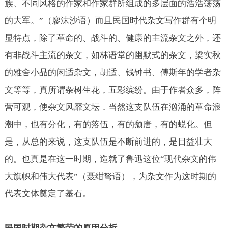
族、不同风格的作家和作家群所组成的多层面的浩浩荡荡
的大军。”（廖沫沙语）而且民国时代杂文写作群有个明
显特点，除了革命的、战斗的、健康的主流杂文之外，还
有非战斗主流的杂文，如林语堂的幽默式的杂文，梁实秋
的雅舍小品的闲适杂文，胡适、钱钟书、傅斯年的学者杂
文等等，真所谓杂树生花，五彩缤纷。由于作者众多，阵
营可观，使杂文风靡文坛．当然这支队伍在汹涌的革命浪
潮中，也有分化，有的落伍，有的颓唐，有的蜕化。但
是，从总的来说，这支队伍是不断前进的，是日益壮大
的。也真是在这一时期，造就了鲁迅这位“现代杂文的伟
大旗帜和伟大代表”（聂绀弩语），为杂文作为这时期的
代表文体奠定了基石。