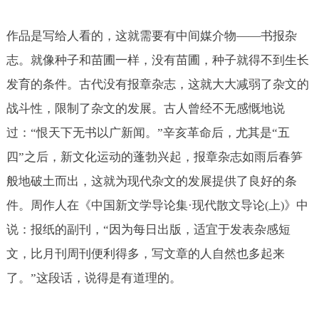
作品是写给人看的，这就需要有中间媒介物——书报杂
志。就像种子和苗圃一样，没有苗圃，种子就得不到生长
发育的条件。古代没有报章杂志，这就大大减弱了杂文的
战斗性，限制了杂文的发展。古人曾经不无感慨地说
过：“恨天下无书以广新闻。”辛亥革命后，尤其是“五
四”之后，新文化运动的蓬勃兴起，报章杂志如雨后春笋
般地破土而出，这就为现代杂文的发展提供了良好的条
件。周作人在《中国新文学导论集·现代散文导论
上
》中
(
)
说：报纸的副刊，“因为每日出版，适宜于发表杂感短
文，比月刊周刊便利得多，写文章的人自然也多起来
了。”这段话，说得是有道理的。