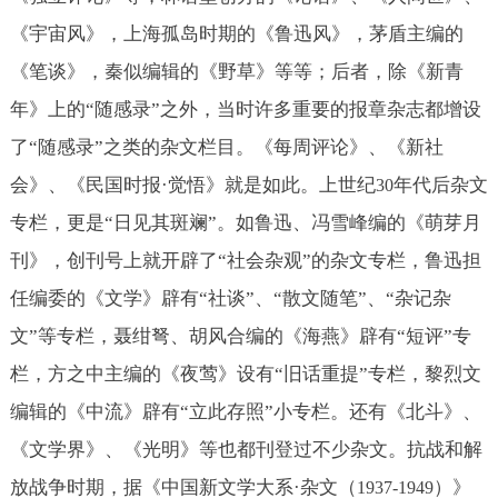
《宇宙风》，上海孤岛时期的《鲁迅风》，茅盾主编的
《笔谈》，秦似编辑的《野草》等等；后者，除《新青
年》上的“随感录”之外，当时许多重要的报章杂志都增设
了“随感录”之类的杂文栏目。《每周评论》、《新社
会》、《民国时报·觉悟》就是如此。上世纪
年代后杂文
30
专栏，更是“日见其斑斓”。如鲁迅、冯雪峰编的《萌芽月
刊》，创刊号上就开辟了“社会杂观”的杂文专栏，鲁迅担
任编委的《文学》辟有“社谈”、“散文随笔”、“杂记杂
文”等专栏，聂绀弩、胡风合编的《海燕》辟有“短评”专
栏，方之中主编的《夜莺》设有“旧话重提”专栏，黎烈文
编辑的《中流》辟有“立此存照”小专栏。还有《北斗》、
《文学界》、《光明》等也都刊登过不少杂文。抗战和解
放战争时期，据《中国新文学大系·杂文（
）》
1937-1949