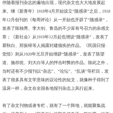
伴随着报刊杂志的遍地出现，现代杂文也大大地发展起
来。继《新青年》
年
月开始设立“随感录”之后，
1918
4
1918
年
月创刊的《每周评论》从一开始也开辟了“随感录”，
12
发表了陈独秀、李大钊、鲁迅的不少富有号召力的杂感文
章；《新社会》从
年
月起也增设“随感录”，发表了
1919
12
瞿秋白、郑振铎等人揭露封建痼疾的作品。《民国日报·
觉悟》则从
年元旦开始增辟“随感录”，发表了陈望
1920
道、施存统、刘大白等人的抨击时弊的作品。除此之外，
当时还有不少报刊以“杂志”、“论坛”、“乱谈”等栏目，发
表了很多具有文学意味的议论性的短文，就像种子得到了
温床一样，杂文在全国各地报刊杂志上风行起来。
有了杂文刊物或者专栏，就有了一个阵地，就能聚集战