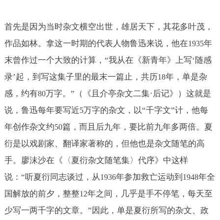
首先是因为当时杂文横空出世，雄居天下，其花多叶茂，
作品如林。拿这一时期的代表人物鲁迅来说，他在
年
1935
末曾作过一个大致的计算，“我从在《新青年》上写‘随感
录’起，到写这集子里的最末一篇止，共历
年，单是杂
18
感，约有
万字。”（《且介亭杂文二集·后记》）这就是
80
说，鲁迅每年要写近
万字的杂文，以“千字文”计，他每
5
年创作杂文约
篇，而且后九年，要比前九年多两倍。夏
50
衍是以戏剧家、翻译家著称的，但他也是杂文随笔的高
手。廖沫沙在《〈夏衍杂文随笔集〉代序》中这样
说：“听夏衍同志谈过，从
年参加救亡运动到
年全
1936
1948
国解放的前夕，整整
年之间，几乎是手不停笔，每天至
12
少写一两千字的文章。”因此，单是夏衍所写的杂文、政