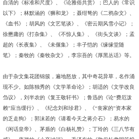
自清的《标准和尺度》、《论雅俗共赏》；巴人的《常识
以下》；林默涵的《狮和龙》；聂绀弩的《二鸦杂文》、
《血书》；胡风的《文艺笔谈》、《密云期风雪小记》；
徐懋庸的《打杂集》、《不惊人集》、《街头文谈》；孟
超的《长夜集》、《未偃集》；丰子恺的《缘缘堂随
笔》；秦牧的《秦牧杂文》，李宗吾的《厚黑丛话》等。
由于杂文集花团锦簇，遍地怒放，其中奇花异草，名作涌
现不少。如陈独秀的《文学革命论》；胡适的《文学改良
刍议》，刘半农的《复王敬轩书》；鲁迅的《论“费厄泼
赖”应当缓行》、《纪念刘和珍君》、《“丧家的”资本家
的乏走狗》；郭沫若的《请看今天之蒋介石》；易水的
《闲话皇帝》、茅盾的《白杨礼赞》；丁玲的《三八节有