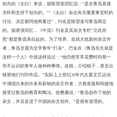
创办的《太白》来说，据陈望道回忆说：“是在鲁迅直接
关怀和支持下创办的。”“《太白》杂志有关重要事宜时的
讨论、决定都同他商量过”，刊名是陈望道与鲁迅商定
的。据唐弢回忆，《中流》刊名及其杂文专栏“立此存
照”都是鲁迅亲自起的。为了培养、造就大批新的杂文作
者，鲁迅甘愿为文学青年“打杂”。巴金在《鲁迅先生就是
这样一个人》中就这样说过：“他仍然常常花费时间替一
些不认识的青年人做种种事情。改稿，介绍稿子，甚至出
钱替他们刊印作品。”实际上上世纪
年代左翼文艺运动
30
中涌现出来的许多有影响的杂文作者，大都直接和间接地
接受过鲁迅的教育和陶冶。徐懋庸说：“鲁迅创作了他的
杂文，并且促进了中国的杂文创作。”是很有道理的。