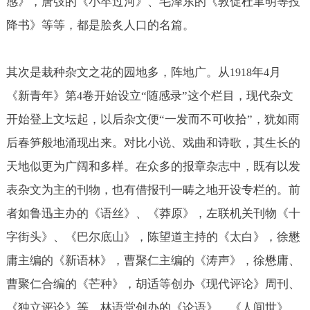
感》，唐弢的《小卒过河》、毛泽东的《敦促杜聿明等投
降书》等等，都是脍炙人口的名篇。
其次是栽种杂文之花的园地多，阵地广。从
年
月
1918
4
《新青年》第
卷开始设立“随感录”这个栏目，现代杂文
4
开始登上文坛起，以后杂文便“一发而不可收拾”，犹如雨
后春笋般地涌现出来。对比小说、戏曲和诗歌，其生长的
天地似更为广阔和多样。在众多的报章杂志中，既有以发
表杂文为主的刊物，也有借报刊一畴之地开设专栏的。前
者如鲁迅主办的《语丝》、《莽原》，左联机关刊物《十
字街头》、《巴尔底山》，陈望道主持的《太白》，徐懋
庸主编的《新语林》，曹聚仁主编的《涛声》，徐懋庸、
曹聚仁合编的《芒种》，胡适等创办《现代评论》周刊、
《独立评论》等
，林语堂创办的《论语》、《人间世》、