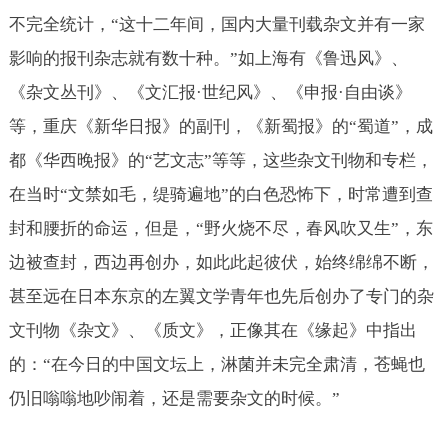
不完全统计，“这十二年间，国内大量刊载杂文并有一家
影响的报刊杂志就有数十种。”如上海有《鲁迅风》、
《杂文丛刊》、《文汇报·世纪风》、《申报·自由谈》
等，重庆《新华日报》的副刊，《新蜀报》的“蜀道”，成
都《华西晚报》的“艺文志”等等，这些杂文刊物和专栏，
在当时“文禁如毛，缇骑遍地”的白色恐怖下，时常遭到查
封和腰折的命运，但是，“野火烧不尽，春风吹又生”，东
边被查封，西边再创办，如此此起彼伏，始终绵绵不断，
甚至远在日本东京的左翼文学青年也先后创办了专门的杂
文刊物《杂文》、《质文》，正像其在《缘起》中指出
的：“在今日的中国文坛上，淋菌并未完全肃清，苍蝇也
仍旧嗡嗡地吵闹着，还是需要杂文的时候。”