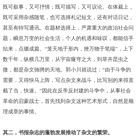
既可叙事，又可抒情；既可描写，又可议论。在体裁上，
既可采用杂感随笔，也可选择札记短文，还有对话日记，
甚至有特写通讯。在题材选择上，严肃重大的政治社会问
题，瞬息万变的社会生活，个人的机遇和咏叹，都能信手
拈来，点缀成篇。“笼天地于形内，挫万物于笔端”，上下
数千年，纵横几万里，从宇宙窿穹之大，到草卉昆虫之
微，都是杂文驰骋的天地。郭小川就说过：“由于斗争的
需要，又得快马上阵，写点杂文来战斗，比写别的来得直
截了当，快速。”因此在反帝反封建的斗争中，从事社会
革命的启蒙战士，首先找到杂文这种艺术形式，自然是顺
理成章的事情。
其二，书报杂志的蓬勃发展推动了杂文的繁荣。