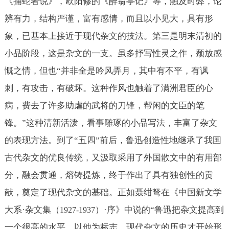
《捕蛇者说》，欧阳修的《醉翁亭记》等，触及时弊，论
辨有力，结构严谨，富有感情，而且以小见大，具有形
象，已基本上接近于现代杂文的技法。第三是明末清初的
小品阶段，这是杂文的一支。虽多抒写性灵之作，颓放感
慨之情，但也“并非全是吟风弄月，其中有不平，有讽
刺，有攻击，有破坏。这种作风也触着了满洲君臣的心
病，费去了许多助虐的武将的刀锋，帮闲的文臣的笔
锋。”这种清新活泼，看事雕琢的小品写法，丰富了杂文
的表现方法。到了“五四”前后，鲁迅创造性地继承了我国
古代杂文的优良传统，又汲取采用了外国散文中的有用部
分，融会贯通，熔铸提炼，终于作出了具有独创性的贡
献，奠定了现代杂文的基础。正如聂绀弩在《中国新文学
大系·杂文集（
）·序》中说的“鲁迅把杂文提高到
1927-1937
一个很高的水平，以他为标志，现代杂文的历史才开始形