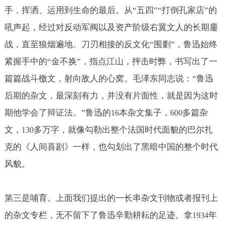
手，挥洒、运用到生命的最后。从“五四”“打倒孔家店”的
吼声起，经过对反动军阀以及资产阶级右翼文人的长期鏖
战，直至狼烟遍地、刀刃相接的反文化“围剿”，鲁迅始终
紧握手中的“金不换”，指点江山，抨击时弊，书写出了一
篇篇战斗檄文，射向敌人的心窝。毛泽东同志说：“鲁迅
后期的杂文，最深刻有力，并没有片面性，就是因为这时
期他学会了辩证法。”鲁迅的
本杂文集子，
多篇杂
16
600
文，
多万字，就像勾勒出整个法国时代面貌的巴尔扎
130
克的《人间喜剧》一样，也勾划出了黑暗中国的整个时代
风貌。
第三是哺育。上面我们提出的一长串杂文刊物或者报刊上
的杂文专栏，无不留下了鲁迅辛勤耕耘的足迹。拿
年
1934