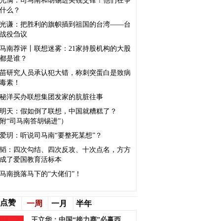
光满：司马南和胡锡进尖锐交锋！他们在争
什么？
光谦：把胜利的旗帜插到祖国的台湾——台
战役刍议
马南荐评丨联想迷雾：21家持股机构的大股
都是谁？
疫苗研究人员承认犯大错，称刺突蛋白是致病
毒素！
秘洋买办联想集团发家的肮脏往事
明天：假如倒了联想，中国就糟糕了？
附“司马南答胡锡进”）
爱玥：听说司马南“要整死某想”？
韬：四次勾结、四次反攻、十次点名，方方
成了爱国教育活标本
司马南挑落马下的“大佬们”！
点赞
一周
一月
半年
王立华：中国“接力赛”必赢西