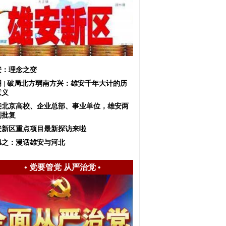
安：理念之变
明 | 破局北方弱南方兴：雄安千年大计的历
意义
接北京高校、企业总部、事业单位，雄安两
划批复
安新区重点项目最新探访来啦
旭之：漫话雄安与河北
•
党要管党 从严治党
•