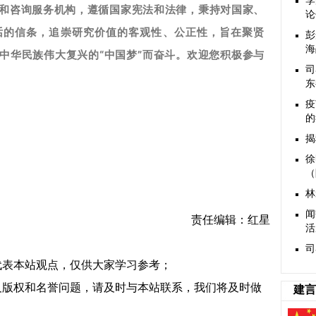
李
和咨询服务机构，遵循国家宪法和法律，秉持对国家、
论
话的信条，追崇研究价值的客观性、公正性，旨在聚贤
彭
海
中华民族伟大复兴的“中国梦”而奋斗。
欢迎您积极参与
司
东
​
的
揭
徐
（
林
闻
责任编辑：红星
活
​
代表本站观点，仅供大家学习参考；
及版权和名誉问题，请及时与本站联系，我们将及时做
建言