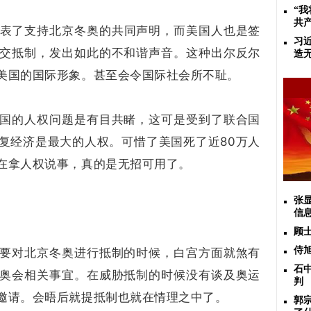
“
共
发表了支持北京冬奥的共同声明，而美国人也是签
​习
交抵制，发出如此的不和谐声音。这种出尔反尔
造
美国的国际形象。甚至会令国际社会所不耻。
国的人权问题是有目共睹，这可是受到了联合国
复经济是最大的人权。可惜了美国死了近80万人
在拿人权说事，真的是无招可用了。
张
信
顾
侍
要对北京冬奥进行抵制的时候，白宫方面就煞有
石
奥会相关事宜。在威胁抵制的时候没有谈及奥运
判
邀请。会晤后就提抵制也就在情理之中了。
郭