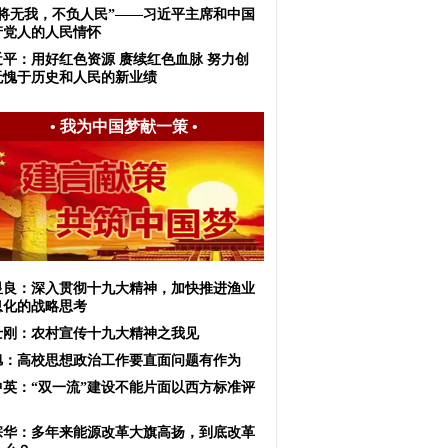
我将无我，不负人民”——习近平主席和中国
产党人的人民情怀
近平：用好红色资源 赓续红色血脉 努力创
无愧于历史和人民的新业绩
•
我为中国梦献一策
•
显良：深入贯彻十九大精神，加快推进渔业
息化的战略思考
士刚：农村宣传十九大精神之我见
旭：高校思想政治工作要直面问题有作为
中英：“双一流”建设不能片面以西方标准评
宗华：多年来能源改革大旗高扬，到底改革