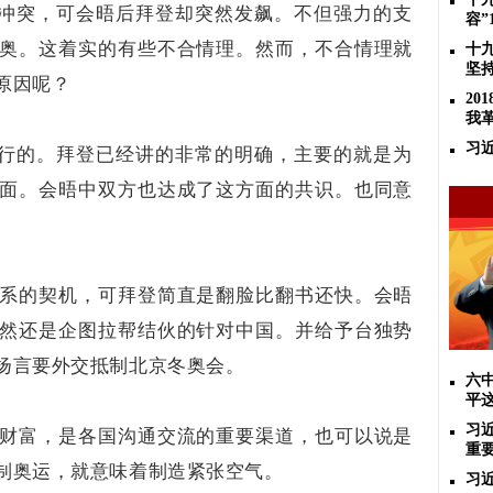
免冲突，可会晤后拜登却突然发飙。不但强力的支
容”
奥。这着实的有些不合情理。然而，不合情理就
十
坚
原因呢？
2
我
习
进行的。拜登已经讲的非常的明确，主要的就是为
面。会晤中双方也达成了这方面的共识。也同意
系的契机，可拜登简直是翻脸比翻书还快。会晤
然还是企图拉帮结伙的针对中国。并给予台独势
扬言要外交抵制北京冬奥会。
六
平
习
财富，是各国沟通交流的重要渠道，也可以说是
重
制奥运，就意味着制造紧张空气。
习