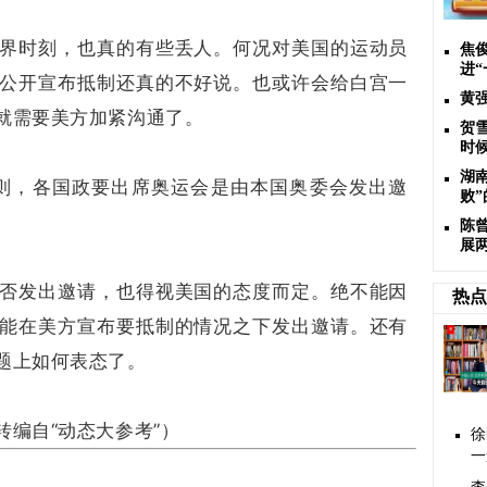
界时刻，也真的有些丢人。何况对美国的运动员
焦
进
公开宣布抵制还真的不好说。也或许会给白宫一
黄
就需要美方加紧沟通了。
贺
时
湖
则，各国政要出席奥运会是由本国奥委会发出邀
败
陈曾
展
否发出邀请，也得视美国的态度而定。绝不能因
热点
能在美方宣布要抵制的情况之下发出邀请。还有
题上如何表态了。
转编自“动态大参考”）
徐
一