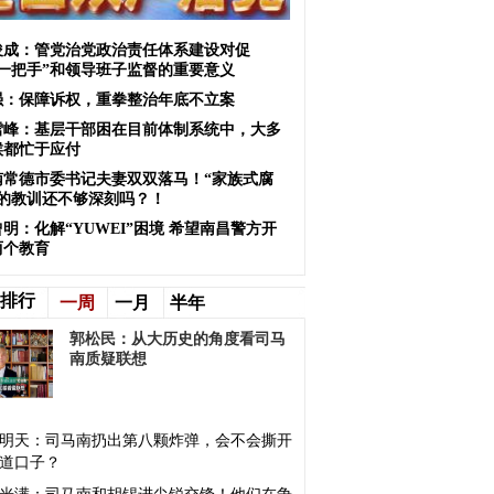
俊成：管党治党政治责任体系建设对促
“一把手”和领导班子监督的重要意义
强：保障诉权，重拳整治年底不立案
雪峰：基层干部困在目前体制系统中，大多
候都忙于应付
南常德市委书记夫妻双双落马！“家族式腐
”的教训还不够深刻吗？！
明：化解“YUWEI”困境 希望南昌警方开
两个教育
排行
一周
一月
半年
郭松民：​从大历史的角度看司马
南质疑联想
明天：司马南扔出第八颗炸弹，会不会撕开
道口子？