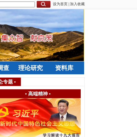
设为首页
|
加入收藏
调查
理论研究
资料库
仑专题
•
•
高端精神
•