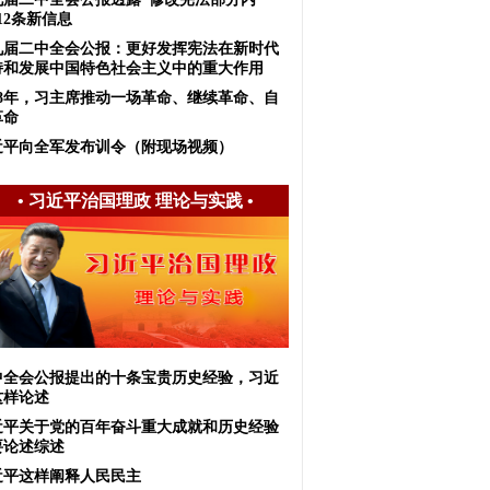
12条新信息
九届二中全会公报：更好发挥宪法在新时代
持和发展中国特色社会主义中的重大作用
018年，习主席推动一场革命、继续革命、自
革命
近平向全军发布训令（附现场视频）
•
习近平治国理政 理论与实践
•
中全会公报提出的十条宝贵历史经验，习近
这样论述
近平关于党的百年奋斗重大成就和历史经验
要论述综述
近平这样阐释人民民主