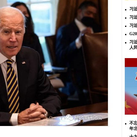
习
习
习
​G
习
人
不忘
年
十