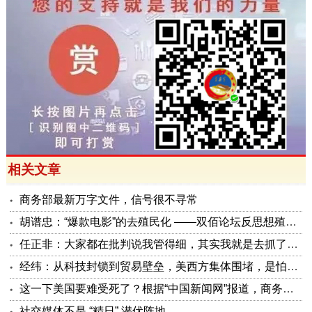
相关文章
商务部最新万字文件，信号很不寻常
胡谱忠：“爆款电影”的去殖民化 ——双佰论坛反思想殖民系列报告之五
任正非：大家都在批判说我管得细，其实我就是去抓了一些点激活原有政策这潭水
经纬：从科技封锁到贸易壁垒，美西方集体围堵，是怕被砸了金饭碗
这一下美国要难受死了？根据“中国新闻网”报道，商务部公布了5项对美反制措施，可谓是招招击准美国要害！
社交媒体不是 “精日” 潜伏阵地