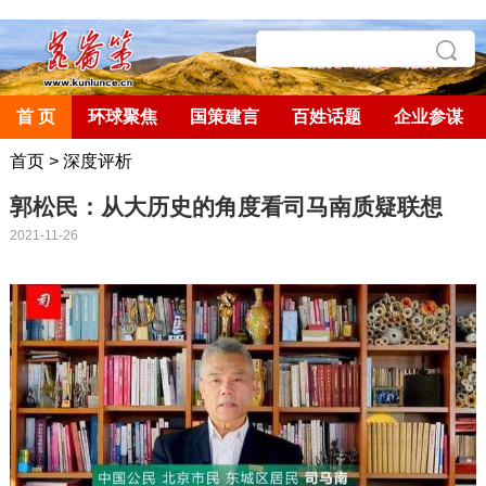
首 页
环球聚焦
国策建言
百姓话题
企业参谋
首页
>
深度评析
郭松民：​从大历史的角度看司马南质疑联想
2021-11-26