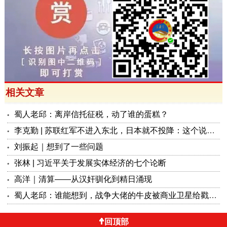
相关文章
蜀人老邱：离岸信托征税，动了谁的蛋糕？
李克勤 | 苏联红军不进入东北，日本就不投降：这个说法来自哪里？是否说得通？
刘振起｜想到了一些问题
张林 | 习近平关于发展实体经济的七个论断
高洋｜清算——从汉奸驯化到精日涌现
蜀人老邱：谁能想到，战争大佬的牛皮被商业卫星给戳破了？
回顶部