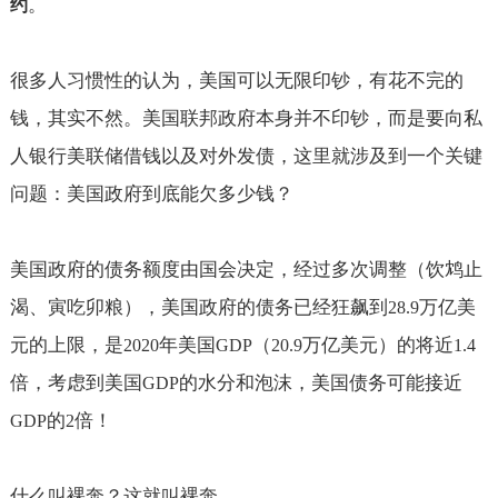
。
约
很多人习惯性的认为，美国可以无限印钞，有花不完的
钱，其实不然。美国联邦政府本身并不印钞，而是要向私
人银行美联储借钱以及对外发债，这里就涉及到一个关键
问题：美国政府到底能欠多少钱？
美国政府的债务额度由国会决定，经过多次调整（饮鸩止
渴、寅吃卯粮），美国政府的债务已经狂飙到
万亿美
28.9
元的上限，是
年美国
（
万亿美元）的将近
2020
GDP
20.9
1.4
倍，考虑到美国
的水分和泡沫，美国债务可能接近
GDP
的
倍！
GDP
2
什么叫裸奔？这就叫裸奔。