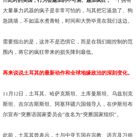
而
一个拥有
此时的美国，行为会越加的不可测、越加疯狂，
大量暴力武器的疯子是非常可怕的，与其把它逼急了、狗
急跳墙，不如温水煮青蛙，时间和大势毕竟在我们这边。
需要指出的是，这并不是恐惧它，而是在我们能控制的范
围内，将它的疯狂带来的损失降到最低。
再来说说土耳其的最新动作和全球地缘政治的深刻变化。
11
月
日，土耳其、哈萨克斯坦、土库曼斯坦、乌兹别克
12
斯坦、吉尔吉斯斯坦、阿塞拜疆六国领导人，在伊斯坦布
尔宣布“突厥语国家委员会”改名为“突厥国家组织”。
此前，土耳其曾表示，土与中亚五国在宗教、语言及习俗