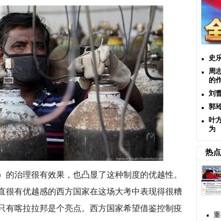
史
周
的
刘
郭
叶
为
热点
）的治理很有效果，也凸显了这种制度的优越性。
直很有优越感的西方国家在这场大考中表现得很糟
只有喀拉拉邦是个亮点。西方国家希望借鉴控制疫
重