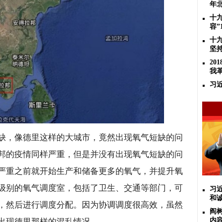
年
十
容”
十
坚
2
我
习
缺，像德里这样的大城市，竟然出现氧气短缺的问
邦的疫情同样严重，但是并没有出现氧气短缺的问
严重之前就开始生产和储备更多的氧气，并提升氧
级别的氧气调度室，包括了卫生、交通等部门，可
习
和
，然后进行调度分配。因为协调调度很高效，虽然
阎
内
出现德里那样的混乱情况。