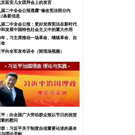
北京延安儿女团拜会上的发言
九届二中全会公报透露“修改宪法部分内
12条新信息
九届二中全会公报：更好发挥宪法在新时代
持和发展中国特色社会主义中的重大作用
018年，习主席推动一场革命、继续革命、自
革命
近平向全军发布训令（附现场视频）
•
习近平治国理政 理论与实践
•
近平：向全国广大劳动群众致以节日的祝贺
诚挚的慰问
树群：习近平关于制度自信重要论述的基本
容与理论贡献