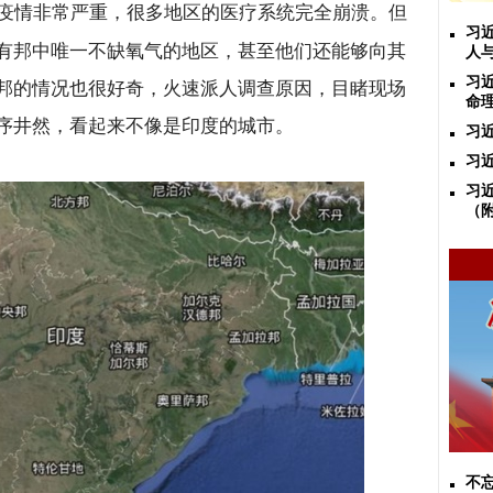
疫情非常严重，很多地区的医疗系统完全崩溃。但
习
有邦中唯一不缺氧气的地区，甚至他们还能够向其
人
习
邦的情况也很好奇，火速派人调查原因，目睹现场
命
序井然，看起来不像是印度的城市。
习
习
习
（
不忘