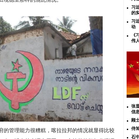
习
的
习
动
《
伟
张
信
顾
侍
府的管理能力很糟糕，喀拉拉邦的情况就显得比较
石