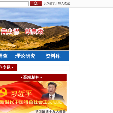
设为首页
|
加入收藏
调查
理论研究
资料库
仑专题
•
•
高端精神
•