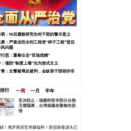
乐萌：90后腐败研究生村干部的警示意义
志勇：严查农田水利工程变“样子工程”背后
作风问题
曹行思：重拳出击“官场戏精”
玲：谨防“制度上墙”沦为形式主义
方青：女警被辱反被判，会纵容干部胡作非
排行
一周
一月
半年
坚决阻止：福建刚宣布部分台胞
无需隔离，台湾就爆发聚集性疫
情
磅！俄罗斯高官突爆猛料！新冠病毒源头已