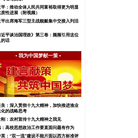
近平：推动全体人民共同富裕取得更为明显
实质性进展（附视频）
近平出席海军三型主战舰艇集中交接入列活
习近平谈治国理政》第三卷：频频引用这位
人的话
•
我为中国梦献一策
•
显良：深入贯彻十九大精神，加快推进渔业
息化的战略思考
士刚：农村宣传十九大精神之我见
旭：高校思想政治工作要直面问题有作为
中英：“双一流”建设不能片面以西方标准评