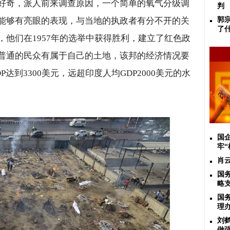
好奇，派人前来调查原因，一个简单的氧气分级调
判
能够有亮眼的表现，与当地的执政者有分不开的关
郭
了
，他们在
1957
年的选举中获得胜利，建立了红色政
普通的民众有属于自己的土地，该邦的经济情况要
P
达到
3300
美元，远超印度人均
GDP2000
美元的水
国
牢“
肖云
国
略
国
理
刘
做