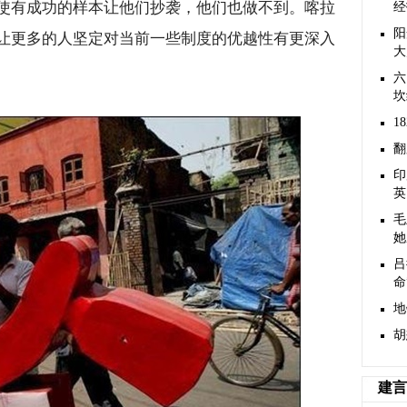
使有成功的样本让他们抄袭，他们也做不到。喀拉
经
阳
让更多的人坚定对当前一些制度的优越性有更深入
大
六
坎
1
翻
印
英
毛
她
吕
命
地
胡
建言