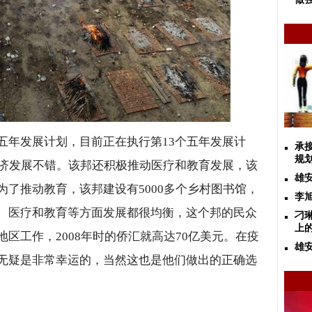
五年发展计划，目前正在执行第
13
个五年发展计
承
规
济发展不错。该邦还积极推动医疗和教育发展，该
雄
为了推动教育，该邦建设有
5000
多个乡村图书馆，
李
、医疗和教育等方面发展都很均衡，这个邦的民众
刁
上
地区工作，
2008
年时的侨汇就高达
70
亿美元。在疫
雄
无疑是非常幸运的，当然这也是他们做出的正确选