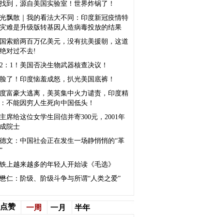
找到，源自美国实验室！世界炸锅了！
光飘散｜我的看法大不同：印度新冠疫情特
灾难是升级版转基因人造病毒投放的结果
国索赔两百万亿美元，没有抗美援朝，这道
绝对过不去!
82：1！美国否决生物武器核查决议！
脸了！印度恼羞成怒，扒光美国底裤！
度富豪大逃离，美英集中火力谴责，印度精
：不能因穷人生死向中国低头！
主席给这位女学生回信并寄300元，2001年
成院士
德文：中国社会正在发生一场静悄悄的“革
”
铁上越来越多的年轻人开始读《毛选》
懋仁：阶级、阶级斗争与所谓“人类之爱”
点赞
一周
一月
半年