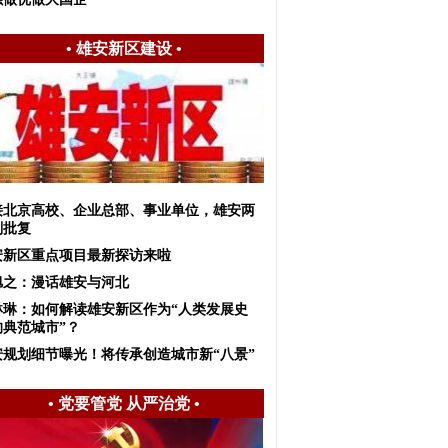
•
雄安新区建设
•
接北京高校、企业总部、事业单位，雄安两
划批复
安新区重点项目最新探访来啦
旭之：漫话雄安与河北
琳琳：如何解读雄安新区作为“人类发展史
的典范城市”？
安规划细节曝光！将传承创造城市新“八景”
•
党要管党 从严治党
•