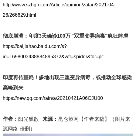
http://www.szhgh.com/Article/opinion/zatan/2021-04-
26/266629.html
彻底崩溃：印度
天确诊
万
双重变异病毒
疯狂肆虐
3
100
“
”
https://baijiahao.baidu.com/s?
id=1698003438884895372&wfr=spider&for=pc
印度再传噩耗！多地出现三重变异病毒，或推动全球感染
高峰到来
https://new.qq.com/rain/a/20210421A06OJU00
作者：
阳光飘散
来源：
昆仑策网
【作者来稿】（图片来
源网络 侵删）