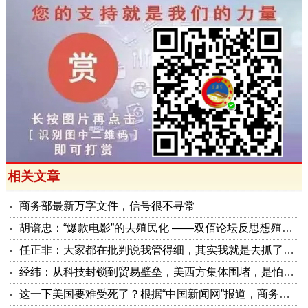
相关文章
商务部最新万字文件，信号很不寻常
胡谱忠：“爆款电影”的去殖民化 ——双佰论坛反思想殖民系列报告之五
任正非：大家都在批判说我管得细，其实我就是去抓了一些点激活原有政策这潭水
经纬：从科技封锁到贸易壁垒，美西方集体围堵，是怕被砸了金饭碗
这一下美国要难受死了？根据“中国新闻网”报道，商务部公布了5项对美反制措施，可谓是招招击准美国要害！