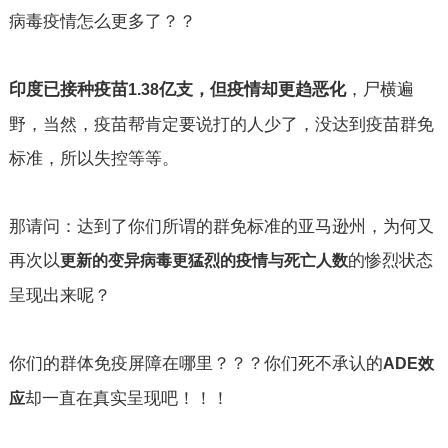
病毒疫情怎么更多了？？
印度已接种疫苗
亿支，但疫情却更趋恶化
，尸横遍
1.38
野，当然，疫苗帮肯定要说打的人少了，没达到疫苗群免
标准，所以失控等等。
那请问：达到了你们所谓的群免标准的亚马逊州，为何又
再次以
的惨烈状态
更新的变异病毒更猛烈的疫情与死亡人数
呈现出来呢？
你们的群体免疫屏障在哪里？？？你们死不承认的
ADE
效
却一直在真实呈现吧！！！
应