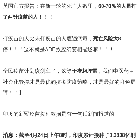
英国官方报告：在新一轮的死亡人数里，
60-70
％的人是打
！！！
了两针疫苗的人
打疫苗的人比未打疫苗的人遭遇病毒，
死亡风险大
8
！！！这不就是
效应幻变相描述嘛！！！
倍
ADE
全民疫苗计划该刹车了，这等于
，我们中医药＋
变相埋雷
社会化管控才是最优的抗疫防疫策略，才是最好的群免屏
障！！】
印度的新冠疫苗接种数据是有一句话新闻报道的：
消息：截至
月
日上午
时，印度累计接种了
亿剂
4
24
8
1.3838