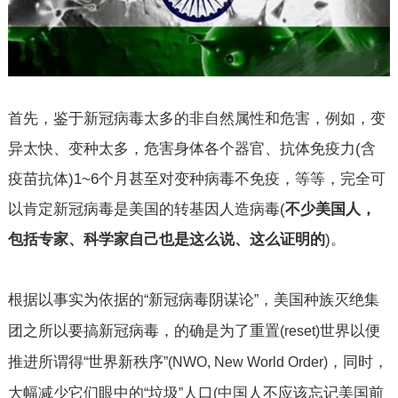
首先，鉴于新冠病毒太多的非自然属性和危害，例如，变
异太快、变种太多，危害身体各个器官、抗体免疫力
(
含
疫苗抗体
)1~6
个月甚至对变种病毒不免疫，等等，完全可
以肯定新冠病毒是美国的转基因人造病毒
(
不少美国人，
包括专家、科学家自己也是这么说、这么证明的
)
。
根据以事实为依据的
新冠病毒阴谋论
，美国种族灭绝集
“
”
团之所以要搞新冠病毒，的确是为了重置
世界以便
(reset)
推进所谓得
世界新秩序
，同时，
“
”(NWO, New World Order)
大幅减少它们眼中的
垃圾
人口
中国人不应该忘记美国前
“
”
(