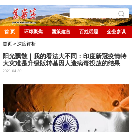
首 页
环球聚焦
国策建言
百姓话题
企业参谋
首页
>
深度评析
阳光飘散｜我的看法大不同：印度新冠疫情特
大灾难是升级版转基因人造病毒投放的结果
2021-04-30