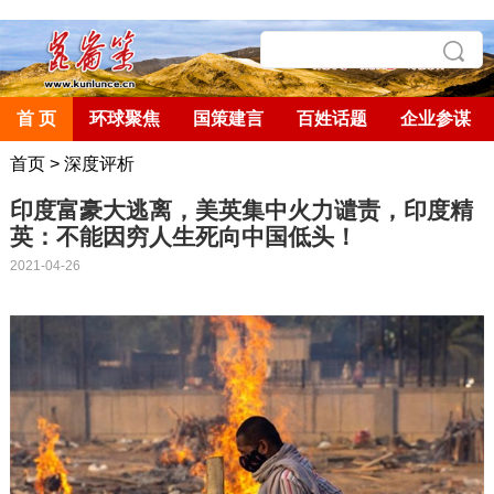
首 页
环球聚焦
国策建言
百姓话题
企业参谋
首页
>
深度评析
印度富豪大逃离，美英集中火力谴责，印度精
英：不能因穷人生死向中国低头！
2021-04-26