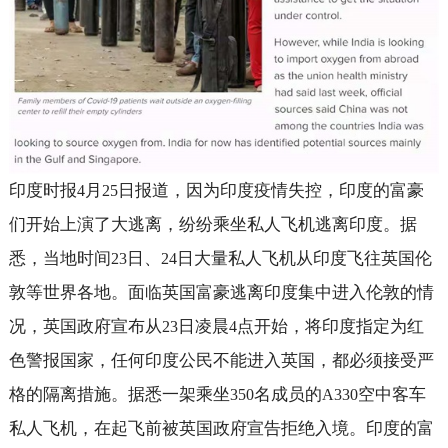
印度时报
月
日报道，因为印度疫情失控，印度的富豪
4
25
们开始上演了大逃离，纷纷乘坐私人飞机逃离印度。据
悉，当地时间
日、
日大量私人飞机从印度飞往英国伦
23
24
敦等世界各地。面临英国富豪逃离印度集中进入伦敦的情
况，英国政府宣布从
日凌晨
点开始，将印度指定为红
23
4
色警报国家，任何印度公民不能进入英国，都必须接受严
格的隔离措施。据悉一架乘坐
名成员的
空中客车
350
A330
私人飞机，在起飞前被英国政府宣告拒绝入境。印度的富