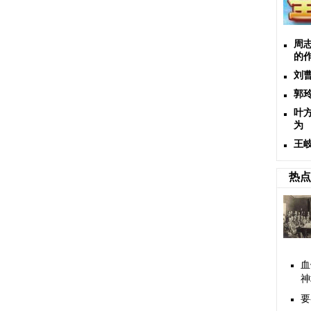
周
的
刘
郭
叶
为
王
热点
血
神
要