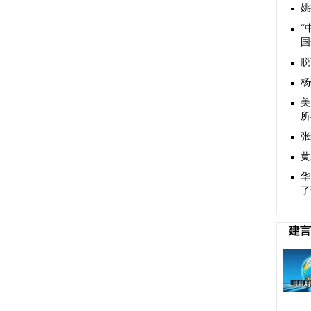
姚
“
国
脱
杨
美
所
张
黄
华
了
建言