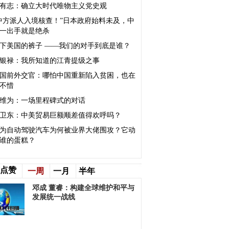
有志：确立大时代唯物主义党史观
中方派人入境核查！”日本政府始料未及，中
一出手就是绝杀
下美国的裤子 ——我们的对手到底是谁？
银禄：我所知道的江青提级之事
国前外交官：哪怕中国重新陷入贫困，也在
不惜
维为：一场里程碑式的对话
卫东：中美贸易巨额顺差值得欢呼吗？
为自动驾驶汽车为何被业界大佬围攻？它动
谁的蛋糕？
点赞
一周
一月
半年
邓成 董睿：构建全球维护和平与
发展统一战线