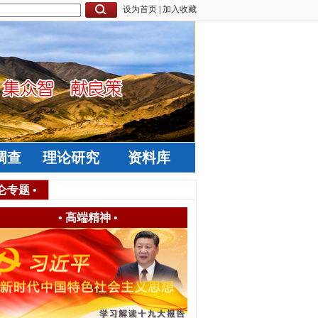
设为首页
|
加入收藏
调查
理论研究
资料库
仑专题
•
•
高端精神
•