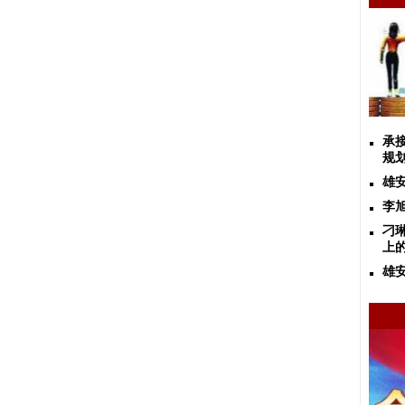
承
规
雄
李
刁
上
雄