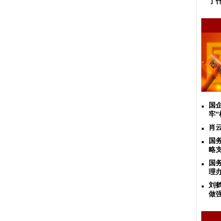
了
国
牢“
肖云
国
略
国
理
刘
做