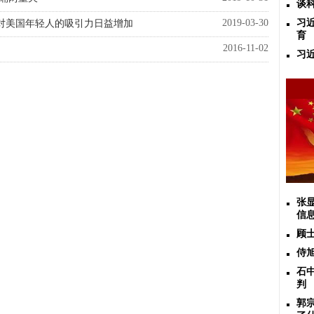
谈
2019-03-30
习
对美国年轻人的吸引力日益增加
育
2016-11-02
习
张
信
顾
侍
石
判
郭