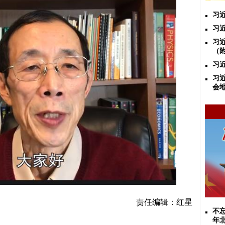
习
习
习
（
习
习
会
责任编辑：红星
不忘
年