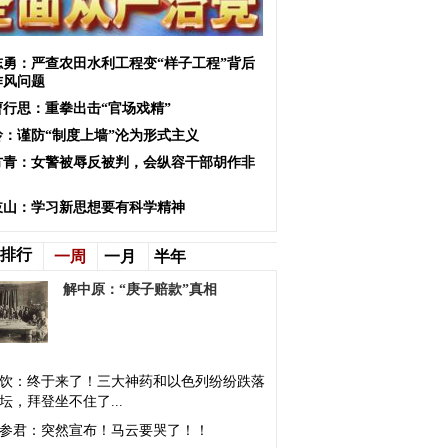
志勇：严查农田水利工程变“样子工程”背后
作风问题
曹行思：重拳出击“官场戏精”
玲：谨防“制度上墙”沦为形式主义
方青：女警被辱反被判，会纵容干部胡作非
岐山：学习新思想要有科学精神
排行
一周
一月
半年
解中原：“庚子赔款”真相
饮：终于来了！三大神药和以色列纷纷跌落
坛，拜登坐不住了...
参君：突然宣布！马云要哭了！！