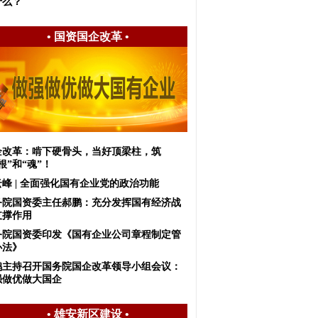
什么？
•
国资国企改革
•
企改革：啃下硬骨头，当好顶梁柱，筑
根”和“魂”！
峰 | 全面强化国有企业党的政治功能
务院国资委主任郝鹏：充分发挥国有经济战
支撑作用
务院国资委印发《国有企业公司章程制定管
办法》
鹤主持召开国务院国企改革领导小组会议：
强做优做大国企
•
雄安新区建设
•