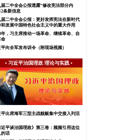
九届二中全会公报透露“修改宪法部分内
12条新信息
九届二中全会公报：更好发挥宪法在新时代
持和发展中国特色社会主义中的重大作用
018年，习主席推动一场革命、继续革命、自
革命
近平向全军发布训令（附现场视频）
•
习近平治国理政 理论与实践
•
近平出席海军三型主战舰艇集中交接入列活
习近平谈治国理政》第三卷：频频引用这位
人的话