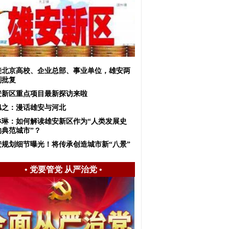
接北京高校、企业总部、事业单位，雄安两
划批复
安新区重点项目最新探访来啦
旭之：漫话雄安与河北
琳琳：如何解读雄安新区作为“人类发展史
的典范城市”？
安规划细节曝光！将传承创造城市新“八景”
•
党要管党 从严治党
•