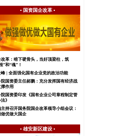
•
国资国企改革
•
企改革：啃下硬骨头，当好顶梁柱，筑
根”和“魂”！
峰 | 全面强化国有企业党的政治功能
务院国资委主任郝鹏：充分发挥国有经济战
支撑作用
务院国资委印发《国有企业公司章程制定管
办法》
鹤主持召开国务院国企改革领导小组会议：
强做优做大国企
•
雄安新区建设
•