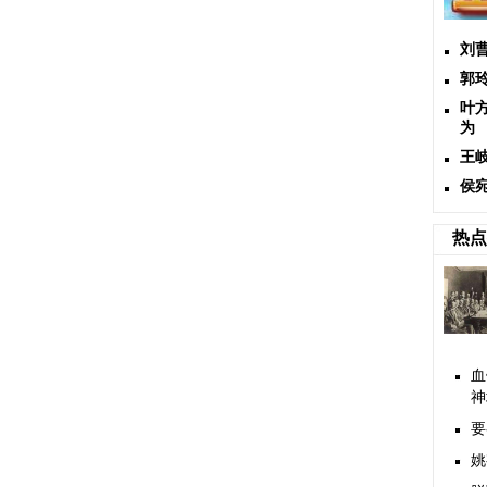
刘
郭
叶
为
王
侯
热点
血
神
要
姚