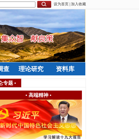
设为首页
|
加入收藏
调查
理论研究
资料库
仑专题
•
•
高端精神
•