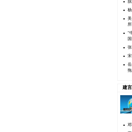
脱
杨
美
所
“
国
张
宋
岳
拖
建言
邓