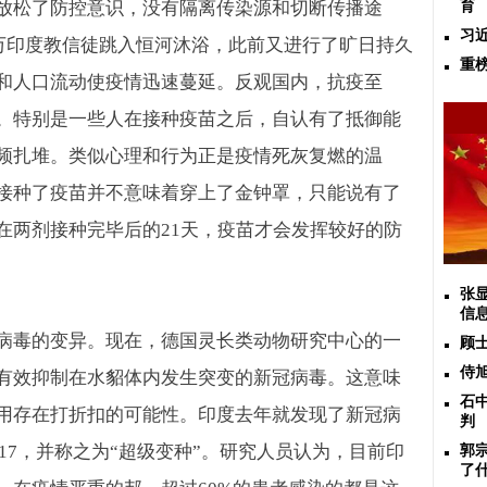
放松了防控意识，没有隔离传染源和切断传播途
育
习
万印度教信徒跳入恒河沐浴，此前又进行了旷日持久
重
和人口流动使疫情迅速蔓延。反观国内，抗疫至
。特别是一些人在接种疫苗之后，自认有了抵御能
频扎堆。类似心理和行为正是疫情死灰复燃的温
接种了疫苗并不意味着穿上了金钟罩，只能说有了
在两剂接种完毕后的
21
天，疫苗才会发挥较好的防
张
信
病毒的变异。现在，德国灵长类动物研究中心的一
顾
侍
有效抑制在水貂体内发生突变的新冠病毒。这意味
石
用存在打折扣的可能性。印度去年就发现了新冠病
判
617
，并称之为
“
超级变种
”
。研究人员认为，目前印
郭
了