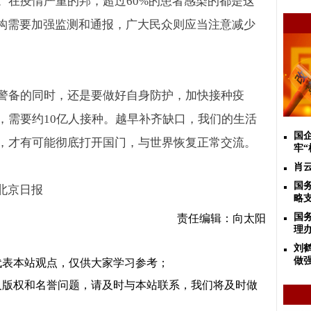
。在疫情严重的邦，超过
60%
的患者感染的都是这
构需要加强监测和通报，广大民众则应当注意减少
警备的同时，还是要做好自身防护，加快接种疫
，需要约
10
亿人接种。越早补齐缺口，我们的生活
国
，才有可能彻底打开国门，与世界恢复正常交流。
牢“
肖云
国
 北京日报
略
国
责任编辑：向太阳
理
刘
做
代表本站观点，仅供大家学习参考；
及版权和名誉问题，请及时与本站联系，我们将及时做