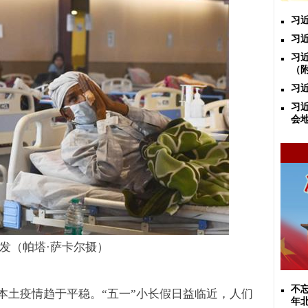
习
习
习
（
习
习
会
发（帕塔
萨卡尔摄）
·
不忘
本土疫情趋于平稳。
“
五一
”
小长假日益临近，人们
年