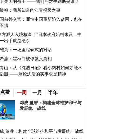
下美国的裤子 ——我们的对手到底是谁？
银禄：我所知道的江青提级之事
国前外交官：哪怕中国重新陷入贫困，也在
不惜
中方派人入境核查！”日本政府始料未及，中
一出手就是绝杀
维为：一场里程碑式的对话
希濂：瞿秋白被俘就义真相
青山：从《沈浩日记》看小岗村如何才能不
后腿 ——兼论沈浩的实事求是精神
点赞
一周
一月
半年
邓成 董睿：构建全球维护和平与
发展统一战线
成 董睿：构建全球维护和平与发展统一战线