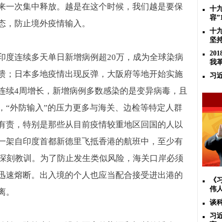
来一次集中释放。越是在这个时候，我们越是要保
十
容”
态，防止境外疫情输入。
十
坚
2
印度连续多天单日新增病例超
20
万，成为全球染病
我
溃；日本多地疫情出现反弹，大阪府等地开始实施
习
连续
4
周增长，新增病例多数感染的是变异病毒，且
，
“
外防输入
”
的压力更多与海关、边检等特定人群
有责，特别是那些从目前疫情较重地区回国的人以
一架自印度首都新德里飞抵香港的航班中，至少有
深刻教训。为了防止发生类似风险，海关口岸必须
迅速熔断。出入境的个人也应当配合接受进出港的
《
伟
离。
谈
习