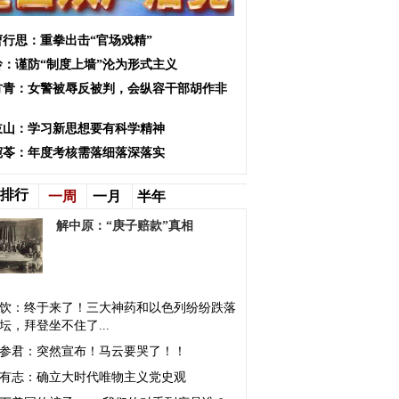
曹行思：重拳出击“官场戏精”
玲：谨防“制度上墙”沦为形式主义
方青：女警被辱反被判，会纵容干部胡作非
岐山：学习新思想要有科学精神
宛苓：年度考核需落细落深落实
排行
一周
一月
半年
解中原：“庚子赔款”真相
饮：终于来了！三大神药和以色列纷纷跌落
坛，拜登坐不住了...
参君：突然宣布！马云要哭了！！
有志：确立大时代唯物主义党史观