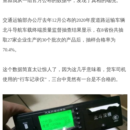
鱼叔我从一组官方公布的数据中，发现了真相的端倪。
交通运输部办公厅去年
月公布的
年度道路运输车辆
12
2020
北斗导航车载终端质量监督抽查结果显示，在
省份共抽
8
取
家企业生产的
个批次的产品后，抽样合格率为
27
30
。
70.4%
这个数据简直太让惊人了，因为这几乎意味着，货车司机
使用的“行车记录仪”，三台中竟然有一台是不合格的。