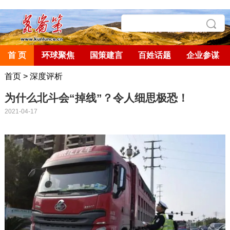
首 页
环球聚焦
国策建言
百姓话题
企业参谋
首页
>
深度评析
为什么北斗会“掉线”？令人细思极恐！
2021-04-17