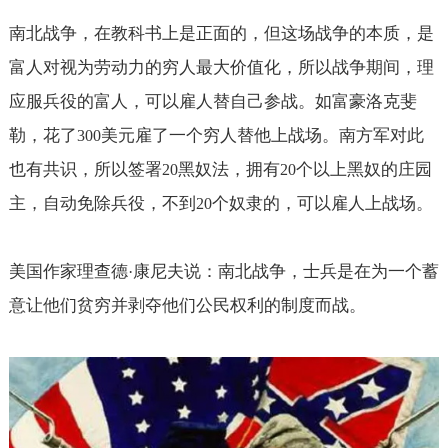
南北战争，在教科书上是正面的，但这场战争的本质，是
富人对视为劳动力的穷人最大价值化，所以战争期间，理
应服兵役的富人，可以雇人替自己参战。如富豪洛克斐
勒，花了
美元雇了一个穷人替他上战场。南方军对此
300
也有共识，所以签署
黑奴法，拥有
个以上黑奴的庄园
20
20
主，自动免除兵役，不到
个奴隶的，可以雇人上战场。
20
美国作家理查德
康尼夫说：南北战争，士兵是在为一个蓄
·
意让他们贫穷并剥夺他们公民权利的制度而战。