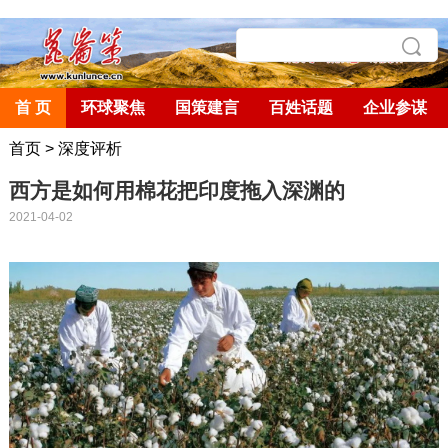
首 页
环球聚焦
国策建言
百姓话题
企业参谋
首页
>
深度评析
西方是如何用棉花把印度拖入深渊的
2021-04-02