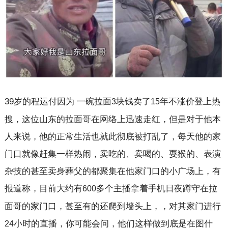
39
岁的程运付因为 一碗拉面
块钱卖了
年不涨价登上热
3
15
搜，这位山东的拉面哥在网络上迅速走红，但是对于他本
人来说，他的正常生活也就此彻底被打乱了，每天他的家
门口就像赶集一样热闹，卖吃的、卖喝的、耍猴的、表演
杂技的甚至卖身葬父的都聚集在他家门口的小广场上，有
报道称，目前大约有
多个主播拿着手机日夜蹲守在拉
600
面哥的家门口，甚至有的还爬到墙头上，，对其家门进行
小时的直播，你可能会问，他们这样做到底是在图什
24