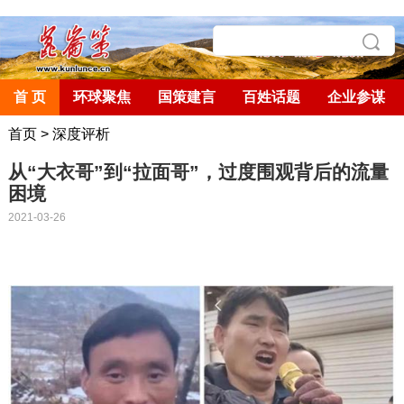
首 页
环球聚焦
国策建言
百姓话题
企业参谋
首页
>
深度评析
从“大衣哥”到“拉面哥”，过度围观背后的流量
困境
2021-03-26