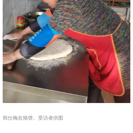
韩仕梅在烙饼。受访者供图