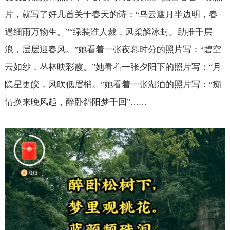
片，就写了好几首关于春天的诗：
乌云遮月半边明，春
“
遇细雨万物生。
绿装谁人裁，风柔解冰封。助推千层
”“
浪，层层迎春风。
她看着一张夜幕时分的照片写：
碧空
”
“
云如纱，丛林映彩霞。
她看着一张夕阳下的照片写：
月
”
“
隐星更皎，风吹低眉梢。
她看着一张湖泊的照片写：
痴
”
“
情换来晚风起，醉卧斜阳梦千回
”……