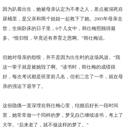
因为趴着出生，她被母亲认定为不孝之人，差点被溺死在
尿桶里，是父亲和两个姐姐一起救下了她。
年母亲去
2005
世，生病卧床的日子里，
个儿女中，韩仕梅照顾得最
6
多。
恨归恨，毕竟还有养育之恩啊。
韩仕梅说。
“
”
但她对母亲的怨恨，并不是因为出生时的这场风波。
我
“
这一辈子就是被她毁了啊。
读书时，韩仕梅的成绩很
”
好，每次考试都是班里前几名，但初二念了一半，就在母
亲的强迫下退学了。
这份隐痛一直深埋在韩仕梅心里，结婚后好长一段时间
里，她常常做一个同样的梦，梦见自己继续读书，考上了
大学。
后来老了，就不做这样的梦了。
“
”