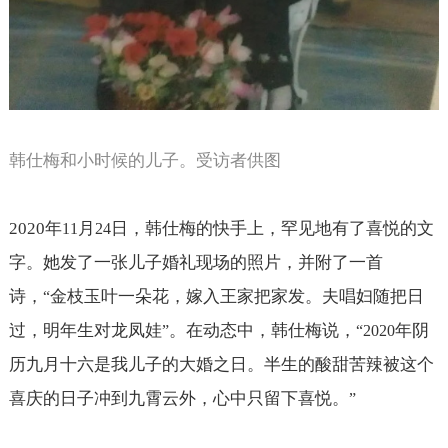
韩仕梅和小时候的儿子。受访者供图
2020
年
月
日，韩仕梅的快手上，罕见地有了喜悦的文
11
24
字。她发了一张儿子婚礼现场的照片，并附了一首
诗，
金枝玉叶一朵花，嫁入王家把家发。夫唱妇随把日
“
过，明年生对龙凤娃
。在动态中，韩仕梅说，
年阴
”
“2020
历九月十六是我儿子的大婚之日。半生的酸甜苦辣被这个
喜庆的日子冲到九霄云外，心中只留下喜悦。
”