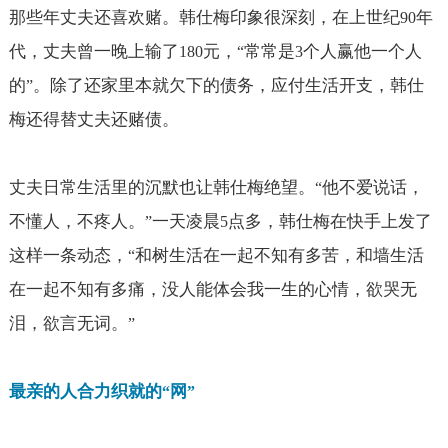
那些年丈夫还喜欢赌。韩仕梅印象很深刻，在上世纪
年
90
代，丈夫曾一晚上输了
元，
常常是
个人赢他一个人
180
“
3
的
。除了还家里本就欠下的债务，应付生活开支，韩仕
”
梅还得替丈夫还赌债。
丈夫日常生活里的沉默也让韩仕梅绝望。
他不爱说话，
“
不懂人，不疼人。
一天凌晨
点多，韩仕梅在快手上发了
”
5
这样一条动态，
和树生活在一起不知有多苦，和墙生活
“
在一起不知有多痛，没人能体会我一生的心情，欲哭无
泪，欲言无词。
”
最亲的人合力织就的
网
“
”