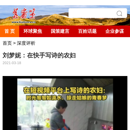
首 页
环球聚焦
国策建言
百姓话题
企业参谋
首页
>
深度评析
刘梦妮：在快手写诗的农妇
2021-03-18