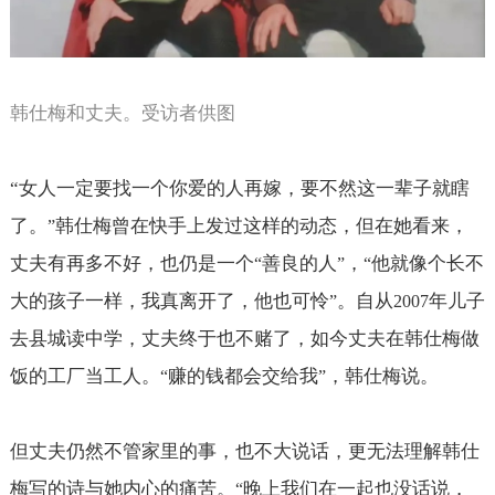
韩仕梅和丈夫。受访者供图
“
女人一定要找一个你爱的人再嫁，要不然这一辈子就瞎
了。
韩仕梅曾在快手上发过这样的动态，但在她看来，
”
丈夫有再多不好，也仍是一个
善良的人
，
他就像个长不
“
”
“
大的孩子一样，我真离开了，他也可怜
。自从
年儿子
”
2007
去县城读中学，丈夫终于也不赌了，如今丈夫在韩仕梅做
饭的工厂当工人。
赚的钱都会交给我
，韩仕梅说。
“
”
但丈夫仍然不管家里的事，也不大说话，更无法理解韩仕
梅写的诗与她内心的痛苦。
晚上我们在一起也没话说，
“