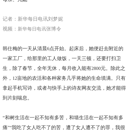
记者：新华每日电讯刘梦妮
视频：
张博令
新华每日电讯
韩仕梅的一天从清晨
点开始。起床后，她便赶去附近的
6
一家工厂，给那里的工人做饭，一天三顿，还要打扫卫
生，除了春节，全年无休，每月收入能有
元。除此之
2800
外，
亩地的农活和各种家务几乎将她的生命填满。只有
12
拿起手机写诗，或者与快手上的诗友网友交流，她才能得
到片刻喘息。
“
和树生活在一起不知有多苦，和墙生活在一起不知有多
痛
我吃了女人吃不了的苦，遭了女人遭不了的罪，我很
”“