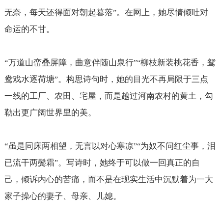
无奈，每天还得面对朝起暮落
。在网上，她尽情倾吐对
”
命运的不甘。
“
万道山峦叠屏障，曲意伴随山泉行
柳枝新装桃花香，鸳
”“
鸯戏水逐荷塘
。构思诗句时，她的目光不再局限于三点
”
一线的工厂、农田、宅屋，而是越过河南农村的黄土，勾
勒出更广阔世界里的美。
“
虽是同床两相望，无言以对心寒凉
为奴不问红尘事，泪
”“
已流干两鬓霜
。写诗时，她终于可以做一回真正的自
”
己，倾诉内心的苦痛，而不是在现实生活中沉默着为一大
家子操心的妻子、母亲、儿媳。