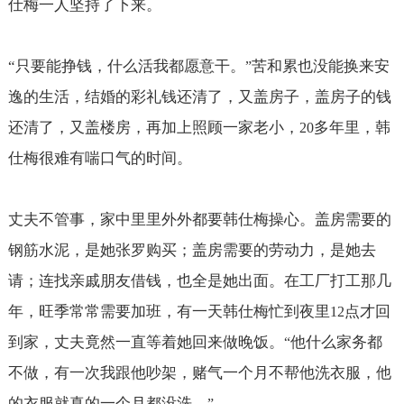
仕梅一人坚持了下来。
“
只要能挣钱，什么活我都愿意干。
苦和累也没能换来安
”
逸的生活，结婚的彩礼钱还清了，又盖房子，盖房子的钱
还清了，又盖楼房，再加上照顾一家老小，
多年里，韩
20
仕梅很难有喘口气的时间。
丈夫不管事，家中里里外外都要韩仕梅操心。盖房需要的
钢筋水泥，是她张罗购买；盖房需要的劳动力，是她去
请；连找亲戚朋友借钱，也全是她出面。在工厂打工那几
年，旺季常常需要加班，有一天韩仕梅忙到夜里
点才回
12
到家，丈夫竟然一直等着她回来做晚饭。
他什么家务都
“
不做，有一次我跟他吵架，赌气一个月不帮他洗衣服，他
的衣服就真的一个月都没洗。
”