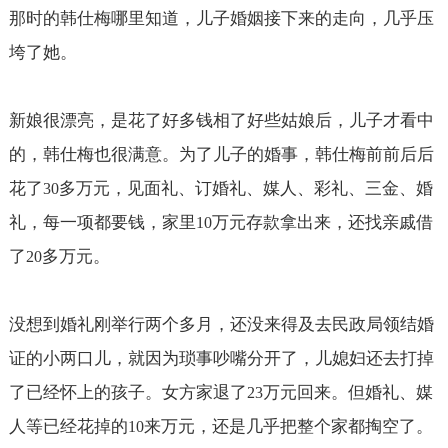
那时的韩仕梅哪里知道，儿子婚姻接下来的走向，几乎压
垮了她。
新娘很漂亮，是花了好多钱相了好些姑娘后，儿子才看中
的，韩仕梅也很满意。为了儿子的婚事，韩仕梅前前后后
花了
多万元，见面礼、订婚礼、媒人、彩礼、三金、婚
30
礼，每一项都要钱，家里
万元存款拿出来，还找亲戚借
10
了
多万元。
20
没想到婚礼刚举行两个多月，还没来得及去民政局领结婚
证的小两口儿，就因为琐事吵嘴分开了，儿媳妇还去打掉
了已经怀上的孩子。女方家退了
万元回来。但婚礼、媒
23
人等已经花掉的
来万元，还是几乎把整个家都掏空了。
10