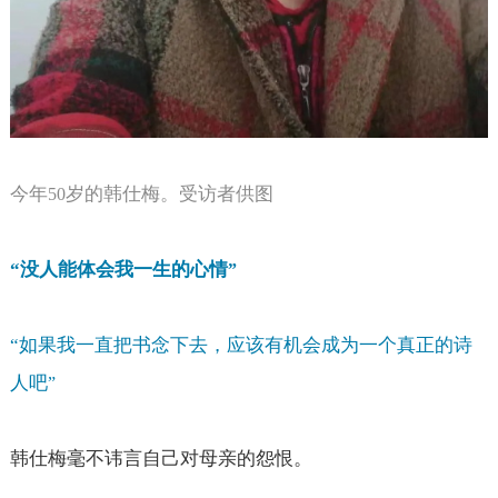
今年
岁的韩仕梅。受访者供图
50
“
没人能体会我一生的心情
”
“
如果我一直把书念下去，应该有机会成为一个真正的诗
人吧
”
韩仕梅毫不讳言自己对母亲的怨恨。