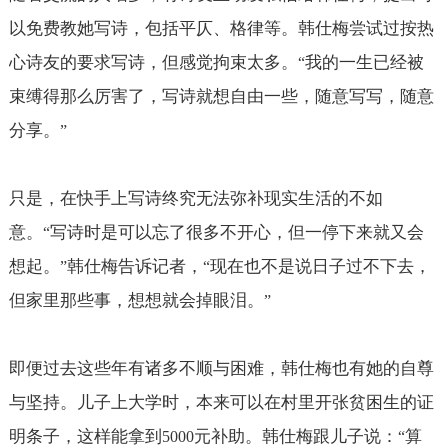
以免费教她写诗，包括平仄、格律等。韩仕梅尝试过按热
心诗友的要求写诗，但感觉拘束太多。
我的一生已经被
“
束缚得那么厉害了，写诗就想自由一些，随意写写，随意
分享。
”
只是，在快手上写诗终究无法弥补现实生活的不如
意。
写诗时是可以忘了很多不开心，但一停下来就又会
“
想起。
韩仕梅告诉记者，
现在也不是说日子过不下去，
”
“
但家里那些事，想想就会掉眼泪。
”
即便过去这些年有诸多不顺与困难，韩仕梅也有她的自尊
与坚持。儿子上大学时，本来可以在村里开张贫困生的证
明条子，这样能拿到
元补助。韩仕梅跟儿子说：
算
5000
“