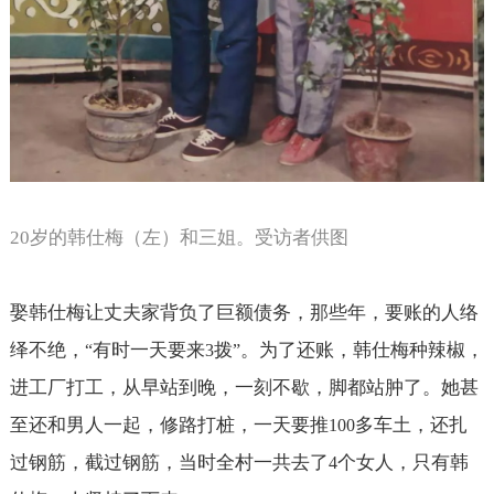
20
岁的韩仕梅（左）和三姐。受访者供图
娶韩仕梅让丈夫家背负了巨额债务，那些年，要账的人络
绎不绝，
有时一天要来
拨
。为了还账，韩仕梅种辣椒，
“
3
”
进工厂打工，从早站到晚，一刻不歇，脚都站肿了。她甚
至还和男人一起，修路打桩，一天要推
多车土，还扎
100
过钢筋，截过钢筋，当时全村一共去了
个女人，只有韩
4