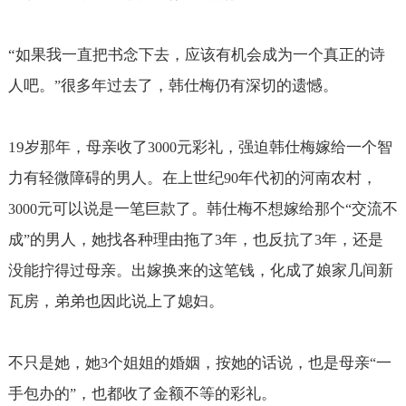
“
如果我一直把书念下去，应该有机会成为一个真正的诗
人吧。
很多年过去了，韩仕梅仍有深切的遗憾。
”
19
岁那年，母亲收了
元彩礼，强迫韩仕梅嫁给一个智
3000
力有轻微障碍的男人。在上世纪
年代初的河南农村，
90
元可以说是一笔巨款了。韩仕梅不想嫁给那个
交流不
3000
“
成
的男人，她找各种理由拖了
年，也反抗了
年，还是
”
3
3
没能拧得过母亲。出嫁换来的这笔钱，化成了娘家几间新
瓦房，弟弟也因此说上了媳妇。
不只是她，她
个姐姐的婚姻，按她的话说，也是母亲
一
3
“
手包办的
，也都收了金额不等的彩礼。
”