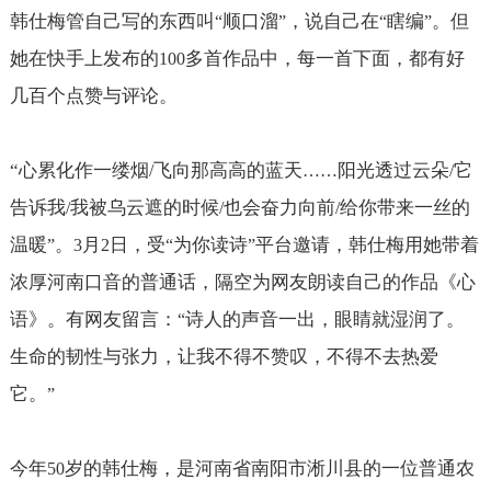
韩仕梅管自己写的东西叫
顺口溜
，说自己在
瞎编
。但
“
”
“
”
她在快手上发布的
多首作品中，每一首下面，都有好
100
几百个点赞与评论。
“
心累化作一缕烟
飞向那高高的蓝天
阳光透过云朵
它
/
……
/
告诉我
我被乌云遮的时候
也会奋力向前
给你带来一丝的
/
/
/
温暖
。
月
日，受
为你读诗
平台邀请，韩仕梅用她带着
”
3
2
“
”
浓厚河南口音的普通话，隔空为网友朗读自己的作品《心
语》。有网友留言：
诗人的声音一出，眼睛就湿润了。
“
生命的韧性与张力，让我不得不赞叹，不得不去热爱
它。
”
今年
岁的韩仕梅，是河南省南阳市淅川县的一位普通农
50