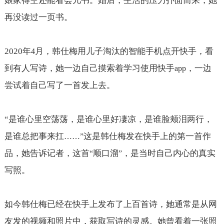
娘家得空还能看会儿书。婚后，生活的压力扑面而来，她
再没读过一页书。
2020
年
月，韩仕梅用儿子淘汰的智能手机点开快手，看
4
到有人写诗，她一边自己摸索着学习使用快手
，一边
app
尝试着自己写了一首发上去。
“
是谁心里空荡荡，是谁心里好凄凉，是谁脸颊泪两行，
是谁总把事来扛
这是韩仕梅发在快手上的第一首作
……”
品，她告诉记者，这首
顺口溜
，是当时自己内心的真实
“
”
写照。
如今韩仕梅已经在快手上发布了上百首诗，她通常是从网
友发的视频和照片中，获取写诗的灵感。她曾看着一张照