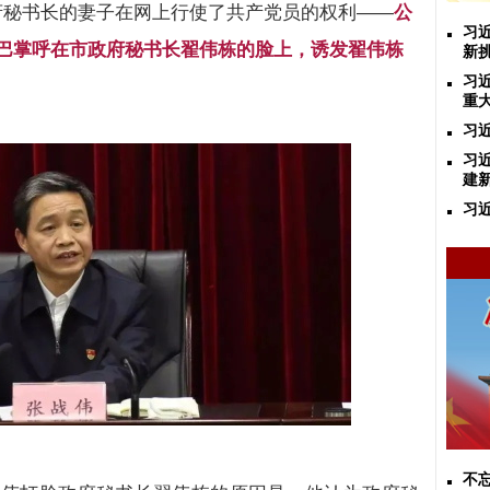
府秘书长的妻子在网上行使了共产党员的权利
——
公
习
巴掌呼在市政府秘书长翟伟栋的脸上，诱发翟伟栋
新
习
重
习
习
建
习
不忘