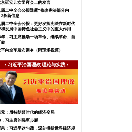
北京延安儿女团拜会上的发言
九届二中全会公报透露“修改宪法部分内
12条新信息
九届二中全会公报：更好发挥宪法在新时代
持和发展中国特色社会主义中的重大作用
018年，习主席推动一场革命、继续革命、自
革命
近平向全军发布训令（附现场视频）
•
习近平治国理政 理论与实践
•
麒元：后特朗普时代的经济变局
20，习主席的强军步履
新泉：习近平这句话，深刻概括世界经济规