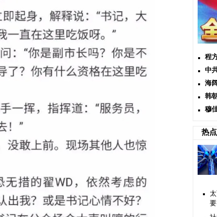
程
中
海
韩
穆
热点
太
要