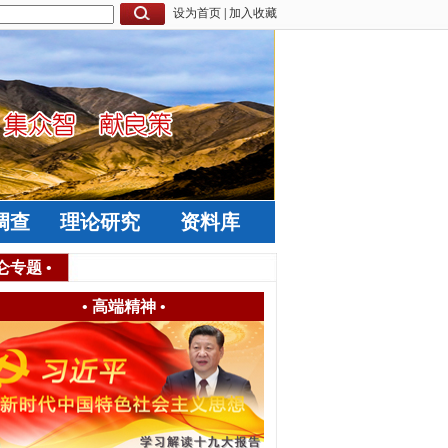
设为首页
|
加入收藏
调查
理论研究
资料库
仑专题
•
•
高端精神
•