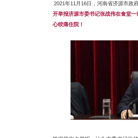
2021
年
11
月
16
日，河南省济源市政
开举报济源市委书记张战伟在食堂一
心绞痛住院！