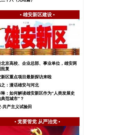
•
雄安新区建设
•
接北京高校、企业总部、事业单位，雄安两
划批复
安新区重点项目最新探访来啦
旭之：漫话雄安与河北
琳琳：如何解读雄安新区作为“人类发展史
的典范城市”？
安-共产主义试验田
•
党要管党 从严治党
•