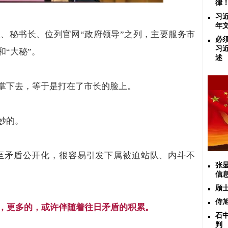
律
习
年
员、秘书长、位列官网
“
政府领导
”
之列，主要服务市
必
习
和
“
大秘
”
。
述
掌下去，等于是打在了市长的脸上。
妙的。
至矛盾公开化，很容易引发下属被迫站队、内斗不
张
信
顾
侍
，更多的，或许伴随着往日矛盾的积累。
石
判