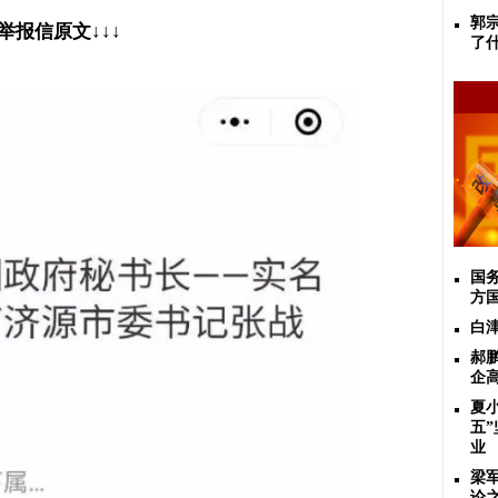
郭
举报信原文
↓↓↓
了
国
方
白
​
企
夏
五
业
梁
论