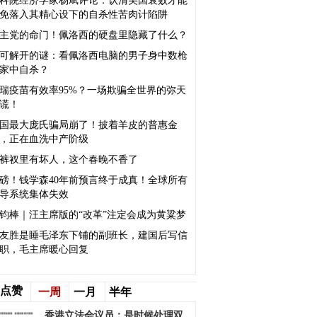
科院经济学家杨斌评论：认清美国衰败才能
免落入其精心设下的自杀性苦肉计陷阱
主党的命门！佩洛西的硬盘里隐藏了什么？
可解开的谜：看佩洛西电脑的男子身中数枪
家中自杀？
瑞疫苗有效率95%？一场欺骗全世界的弥天
谎！
国最大庞氏骗局崩了！披着羊皮的普惠金
，正在血洗中产阶级
裤衩里有坏人，这个春晚不香了
磅！钱学森40年前预言终于成真！全球所有
导系统集体失效
钧棒｜汪主席版的“改革”注定会成为黄粱梦
友胜是睡毛泽东下铺的副班长，建国后写信
职，毛主席暖心回复
点赞
一周
一月
半年
香港立法会议员：是时候处理双