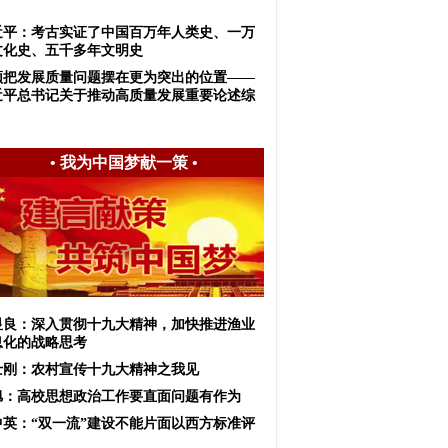
！
近平：考古实证了中国百万年人类史、一万
文化史、五千多年文明史
须把发展质量问题摆在更为突出的位置——
近平总书记关于推动高质量发展重要论述综
•
我为中国梦献一策
•
显良：深入贯彻十九大精神，加快推进渔业
息化的战略思考
士刚：农村宣传十九大精神之我见
旭：高校思想政治工作要直面问题有作为
中英：“双一流”建设不能片面以西方标准评