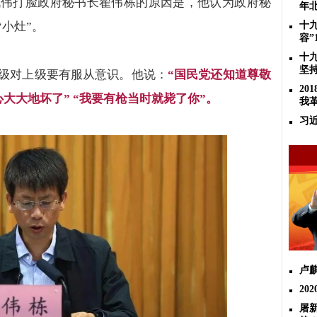
战伟打脸政府秘书长翟伟栋的原因是，他认为政府秘
年
“
小灶
”
。
十
容”
十
坚
级对上级要有服从意识。他说：
“
国民党还知道尊敬
2
心大大地坏了
” “
我要有枪当时就毙了你
”
。
我
习
卢
20
屠