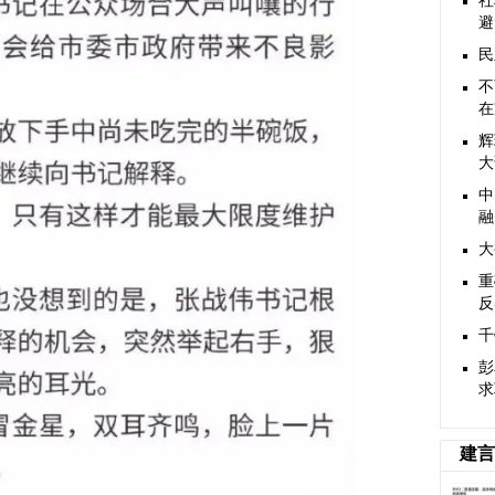
社
避
民
不
在
辉
大
中
融
大
重
反
千
彭
求
建言