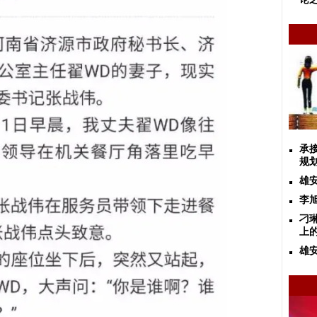
承
规
雄
李
刁
上
雄