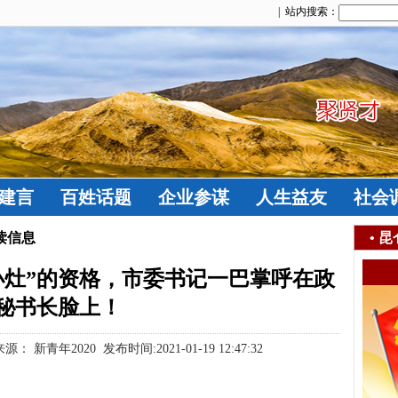
| 站内搜索：
建言
百姓话题
企业参谋
人生益友
社会
读信息
•
昆
小灶”的资格，市委书记一巴掌呼在政
秘书长脸上！
新青年2020 发布时间:2021-01-19 12:47:32